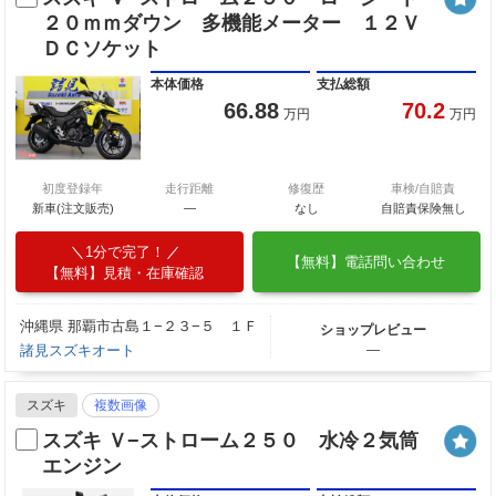
２０ｍｍダウン 多機能メーター １２Ｖ
ＤＣソケット
本体価格
支払総額
66.88
70.2
万円
万円
初度登録年
走行距離
修復歴
車検/自賠責
新車(注文販売)
―
なし
自賠責保険無し
1分で完了！
【無料】電話問い合わせ
【無料】見積・在庫確認
沖縄県 那覇市古島１−２３−５ １Ｆ
ショップレビュー
諸見スズキオート
―
スズキ
複数画像
スズキ Ｖ−ストローム２５０ 水冷２気筒
エンジン