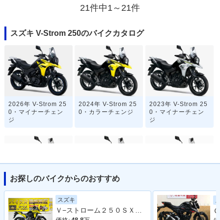
21件中1～21件
スズキ V-Strom 250のバイクカタログ
2026年 V-Strom 25
2024年 V-Strom 25
2023年 V-Strom 25
0・マイナーチェン
0・カラーチェンジ
0・マイナーチェン
ジ
ジ
お探しのバイクからのおすすめ
2020年 V-Strom 25
2020年 V-Strom 25
2019年 V-Strom 25
スズキ
0 ABS・カラーチェ
0・カラーチェンジ
0 ABS・追加
Ｖ−ストローム２５０ＳＸ ＥＬ１１Ｌ型 ２０２３年モデル リアキャリア ナックルガード エンジンガード ＬＥＤヘッドライト
Ｇ
ンジ