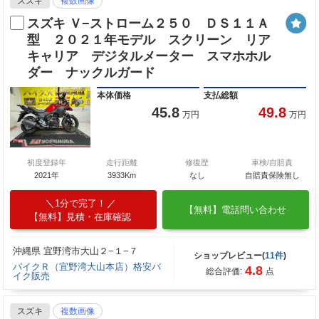
スズキ
複数画像
スズキ Ｖ−ストローム２５０ ＤＳ１１Ａ
型 ２０２１年モデル スクリーン リア
キャリア デジタルメーター スマホホル
ダー ナックルガード
本体価格
支払総額
45.8
49.8
万円
万円
初度登録年
走行距離
修復歴
車検/自賠責
2021年
3933Km
なし
自賠責保険無し
1分で完了！
【無料】電話問い合わせ
【無料】見積・在庫確認
沖縄県 宜野湾市大山２−１−７
ショップレビュー(
11件
)
バイクＲ（宜野湾大山本店）格安バ
4.8
総合評価:
点
イク販売
スズキ
複数画像