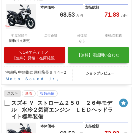
本体価格
支払総額
68.53
71.83
万円
万円
初度登録年
走行距離
修復歴
車検/自賠責
新車(注文販売)
―
なし
―
1分で完了！
【無料】電話問い合わせ
【無料】見積・在庫確認
沖縄県 中頭郡西原町翁長６４４−２
ショップレビュー
Ｍｏｔｏ Ｓｏｕｎｄ Ｊｒ，
―
スズキ
新着
複数画像
スズキ Ｖ−ストローム２５０ ２６年モデ
ル 水冷２気筒エンジン ＬＥＤヘッドラ
イト標準装備
本体価格
支払総額