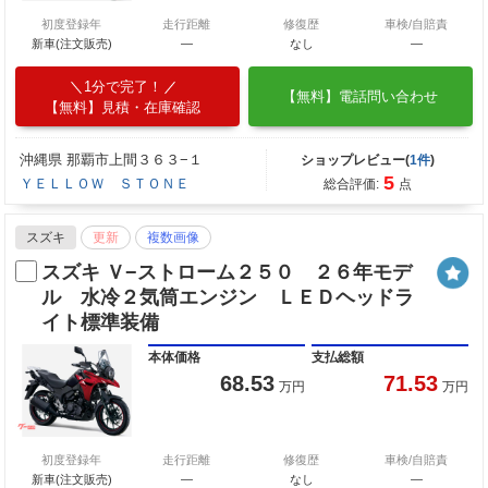
初度登録年
走行距離
修復歴
車検/自賠責
新車(注文販売)
―
なし
―
1分で完了！
【無料】電話問い合わせ
【無料】見積・在庫確認
沖縄県 那覇市上間３６３−１
ショップレビュー(
1件
)
5
ＹＥＬＬＯＷ ＳＴＯＮＥ
総合評価:
点
スズキ
更新
複数画像
スズキ Ｖ−ストローム２５０ ２６年モデ
ル 水冷２気筒エンジン ＬＥＤヘッドラ
イト標準装備
本体価格
支払総額
68.53
71.53
万円
万円
初度登録年
走行距離
修復歴
車検/自賠責
新車(注文販売)
―
なし
―