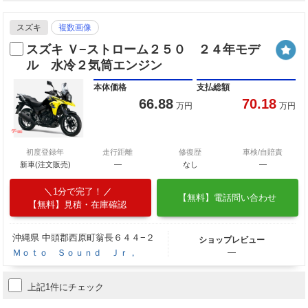
スズキ
複数画像
スズキ Ｖ−ストローム２５０ ２４年モデ
ル 水冷２気筒エンジン
本体価格
支払総額
66.88
70.18
万円
万円
初度登録年
走行距離
修復歴
車検/自賠責
新車(注文販売)
―
なし
―
1分で完了！
【無料】電話問い合わせ
【無料】見積・在庫確認
沖縄県 中頭郡西原町翁長６４４−２
ショップレビュー
Ｍｏｔｏ Ｓｏｕｎｄ Ｊｒ，
―
上記1件にチェック