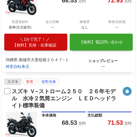
68.53
72.93
万円
万円
初度登録年
走行距離
修復歴
車検/自賠責
新車(注文販売)
―
なし
―
1分で完了！
【無料】電話問い合わせ
【無料】見積・在庫確認
沖縄県 南城市大里稲嶺２０４７−１
ショップレビュー
神里自転車店
―
スズキ
新着
複数画像
スズキ Ｖ−ストローム２５０ ２６年モデ
ル 水冷２気筒エンジン ＬＥＤヘッドラ
イト標準装備
本体価格
支払総額
68.53
71.53
万円
万円