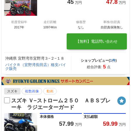
45
47.8
万円
万円
初度登録年
走行距離
修復歴
車検/自賠責
2017年
10974Km
なし
自賠責保険無し
【無料】電話問い合わせ
沖縄県 宜野湾市宜野湾３−２−１８
ショップレビュー(
1件
)
バイクＲ（宜野湾長田店）格安バイ
5
総合評価:
点
ク販売
スズキ
複数画像
動画
スズキ Ｖ−ストローム２５０ ＡＢＳブレ
ーキ ラジエーターガード
本体価格
支払総額
57.99
59.99
万円
万円