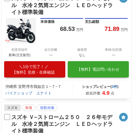
ル 水冷２気筒エンジン ＬＥＤヘッドラ
イト標準装備
本体価格
支払総額
68.53
71.89
万円
万円
初度登録年
走行距離
修復歴
車検/自賠責
新車(注文販売)
―
なし
―
1分で完了！
【無料】電話問い合わせ
【無料】見積・在庫確認
沖縄県 宜野湾市我如古１−７−７
ショップレビュー(
3件
)
4.9
バイクショップ ユナイト
総合評価:
点
スズキ
新着
複数画像
スズキ Ｖ−ストローム２５０ ２６年モデ
ル 水冷２気筒エンジン ＬＥＤヘッドラ
イト標準装備