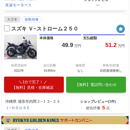
良栄モータース
―
スズキ
複数画像
スズキ Ｖ−ストローム２５０
本体価格
支払総額
49.9
51.2
万円
万円
初度登録年
走行距離
修復歴
車検/自賠責
2022年
6145Km
なし
自賠責保険無し
1分で完了！
【無料】電話問い合わせ
【無料】見積・在庫確認
沖縄県 浦添市内間２−１３−２３
ショップレビュー(
3件
)
5
Ｊ−ＨＯＵＳＥ
総合評価:
点