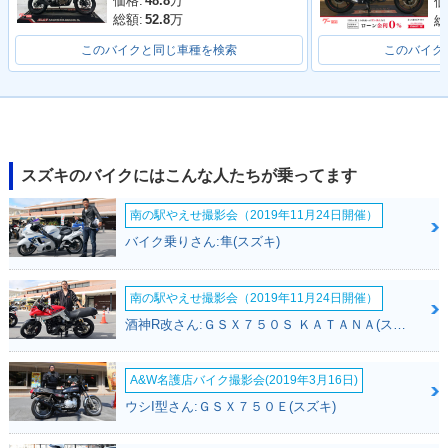
価格:
48.8
万
価
総額:
52.8
万
総
このバイクと同じ車種を検索
このバイク
2019年 V-Strom 25
2017年 V-Strom 25
V-Strom 250
0・マイナーチェン
0・新登場
ジ
スズキのバイクにはこんな人たちが乗ってます
南の駅やえせ撮影会（2019年11月24日開催）
バイク乗りさん:隼(スズキ)
南の駅やえせ撮影会（2019年11月24日開催）
酒神R改さん:ＧＳＸ７５０Ｓ ＫＡＴＡＮＡ(スズキ)
A&W名護店バイク撮影会(2019年3月16日)
ウシI型さん:ＧＳＸ７５０Ｅ(スズキ)