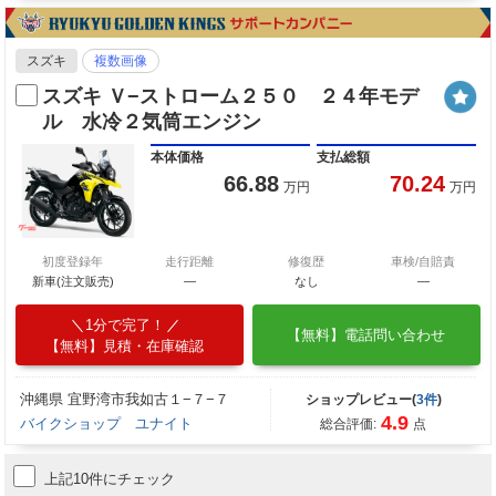
スズキ
複数画像
スズキ Ｖ−ストローム２５０ ２４年モデ
ル 水冷２気筒エンジン
本体価格
支払総額
66.88
70.24
万円
万円
初度登録年
走行距離
修復歴
車検/自賠責
新車(注文販売)
―
なし
―
1分で完了！
【無料】電話問い合わせ
【無料】見積・在庫確認
沖縄県 宜野湾市我如古１−７−７
ショップレビュー(
3件
)
4.9
バイクショップ ユナイト
総合評価:
点
上記10件にチェック