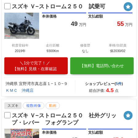
スズキ Ｖ−ストローム２５０ 試乗可
本体価格
支払総額
49
55
万円
万円
初度登録年
走行距離
修復歴
車検/自賠責
2019年
9300Km
なし
保2030/02
1分で完了！
【無料】電話問い合わせ
【無料】見積・在庫確認
沖縄県 宜野湾市真志喜１−１０−９
ショップレビュー(
5件
)
4.5
ＫＭＣ 沖縄店
総合評価:
点
スズキ
複数画像
動画
スズキ Ｖ−ストローム２５０ 社外グリッ
プ・レバー フォグランプ
本体価格
支払総額