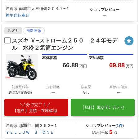
沖縄県 南城市大里稲嶺２０４７−１
ショップレビュー
神里自転車店
―
スズキ
複数画像
スズキ Ｖ−ストローム２５０ ２４年モデ
ル 水冷２気筒エンジン
本体価格
支払総額
66.88
69.88
万円
万円
初度登録年
走行距離
修復歴
車検/自賠責
新車(注文販売)
―
なし
―
1分で完了！
【無料】電話問い合わせ
【無料】見積・在庫確認
沖縄県 那覇市上間３６３−１
ショップレビュー(
1件
)
5
ＹＥＬＬＯＷ ＳＴＯＮＥ
総合評価:
点