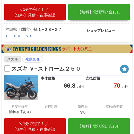
1分で完了！
【無料】電話問い合わせ
【無料】見積・在庫確認
沖縄県 那覇市小禄１−２８−２７
ショップレビュー
Ｂ・Ｐｏｉｎｔ
―
スズキ
複数画像
スズキ Ｖ−ストローム２５０
本体価格
支払総額
66.8
70
万円
万円
初度登録年
走行距離
修復歴
車検/自賠責
新車(在庫あり)
―
なし
―
1分で完了！
【無料】電話問い合わせ
【無料】見積・在庫確認