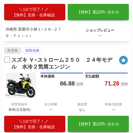
1分で完了！
【無料】電話問い合わせ
【無料】見積・在庫確認
沖縄県 那覇市小禄１−２８−２７
ショップレビュー
Ｂ・Ｐｏｉｎｔ
―
スズキ
複数画像
スズキ Ｖ−ストローム２５０ ２４年モデ
ル 水冷２気筒エンジン
本体価格
支払総額
66.88
71.28
万円
万円
初度登録年
走行距離
修復歴
車検/自賠責
新車(注文販売)
―
なし
―
1分で完了！
【無料】電話問い合わせ
【無料】見積・在庫確認