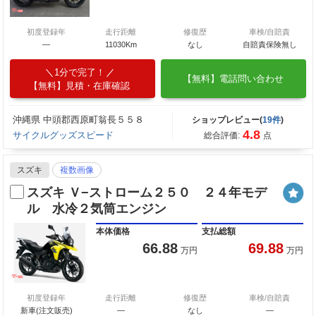
初度登録年
走行距離
修復歴
車検/自賠責
―
11030Km
なし
自賠責保険無し
1分で完了！
【無料】電話問い合わせ
【無料】見積・在庫確認
沖縄県 中頭郡西原町翁長５５８
ショップレビュー(
19件
)
4.8
サイクルグッズスピード
総合評価:
点
スズキ
複数画像
スズキ Ｖ−ストローム２５０ ２４年モデ
ル 水冷２気筒エンジン
本体価格
支払総額
66.88
69.88
万円
万円
初度登録年
走行距離
修復歴
車検/自賠責
新車(注文販売)
―
なし
―