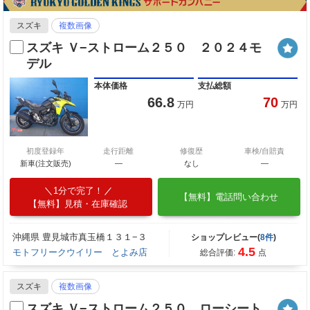
スズキ
複数画像
スズキ Ｖ−ストローム２５０ ２０２４モ
デル
本体価格
支払総額
66.8
70
万円
万円
初度登録年
走行距離
修復歴
車検/自賠責
新車(注文販売)
―
なし
―
1分で完了！
【無料】電話問い合わせ
【無料】見積・在庫確認
沖縄県 豊見城市真玉橋１３１−３
ショップレビュー(
8件
)
4.5
モトフリークウイリー とよみ店
総合評価:
点
スズキ
複数画像
スズキ Ｖ−ストローム２５０ ローシート