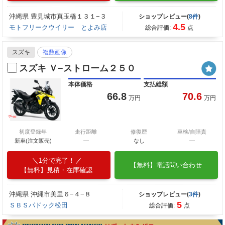
沖縄県 豊見城市真玉橋１３１−３
ショップレビュー(
8件
)
4.5
モトフリークウイリー とよみ店
総合評価:
点
スズキ
複数画像
スズキ Ｖ−ストローム２５０
本体価格
支払総額
66.8
70.6
万円
万円
初度登録年
走行距離
修復歴
車検/自賠責
新車(注文販売)
―
なし
―
1分で完了！
【無料】電話問い合わせ
【無料】見積・在庫確認
沖縄県 沖縄市美里６−４−８
ショップレビュー(
3件
)
5
ＳＢＳパドック松田
総合評価:
点