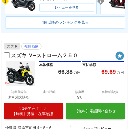
1
2
レビューを見る
4位以降のランキングを見る
スズキ
複数画像
スズキ Ｖ−ストローム２５０
本体価格
支払総額
66.88
69.69
万円
万円
初度登録年
走行距離
修復歴
車検/自賠責
新車(注文販売)
―
なし
―
1分で完了！
【無料】電話問い合わせ
【無料】見積・在庫確認
沖縄県 浦添市前田４−８−６
ショップレビュー