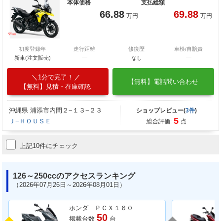
本体価格
支払総額
66.88
69.88
万円
万円
初度登録年
走行距離
修復歴
車検/自賠責
新車(注文販売)
―
なし
―
1分で完了！
【無料】電話問い合わせ
【無料】見積・在庫確認
沖縄県 浦添市内間２−１３−２３
ショップレビュー(
3件
)
5
Ｊ−ＨＯＵＳＥ
総合評価:
点
上記10件にチェック
126～250ccのアクセスランキング
（2026年07月26日～2026年08月01日）
ホンダ ＰＣＸ１６０
50
掲載台数
台