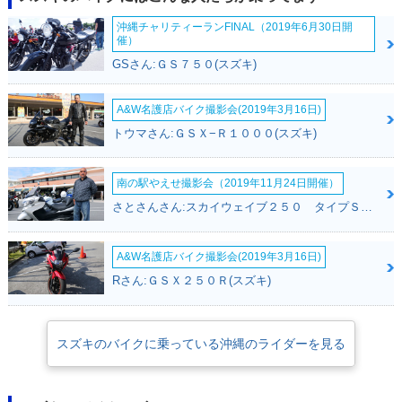
沖縄チャリティーランFINAL（2019年6月30日開
催）
GSさん:ＧＳ７５０(スズキ)
A&W名護店バイク撮影会(2019年3月16日)
2003年 SKYWAVE
2002年 SKYWAVE
2000年 SKYWAVE
トウマさん:ＧＳＸ−Ｒ１０００(スズキ)
250 Limited
250 Limited
250 TypeⅡ Limite
d・新登場
南の駅やえせ撮影会（2019年11月24日開催）
さとさんさん:スカイウェイブ２５０ タイプＳ(スズキ)
A&W名護店バイク撮影会(2019年3月16日)
Rさん:ＧＳＸ２５０Ｒ(スズキ)
SKYWAVE 250 Lim
ited
スズキのバイクに乗っている沖縄のライダーを見る