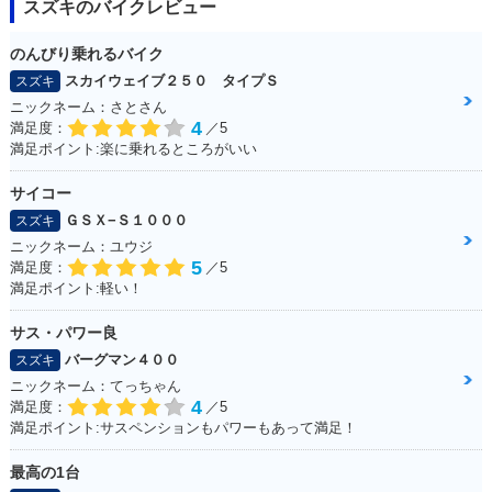
スズキのバイクレビュー
のんびり乗れるバイク
スカイウェイブ２５０ タイプＳ
スズキ
ニックネーム：さとさん
4
満足度：
／5
満足ポイント:楽に乗れるところがいい
サイコー
ＧＳＸ−Ｓ１０００
スズキ
ニックネーム：ユウジ
5
満足度：
／5
満足ポイント:軽い！
サス・パワー良
バーグマン４００
スズキ
ニックネーム：てっちゃん
4
満足度：
／5
満足ポイント:サスペンションもパワーもあって満足！
最高の1台