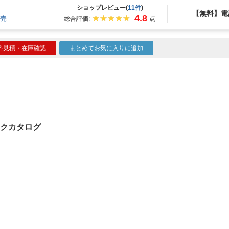
ショップレビュー(
11件
)
【無料】電
4.8
売
総合評価:
点
料見積・在庫確認
まとめてお気に入りに追加
バイクカタログ