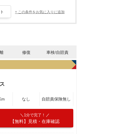
+ この条件をお気に入りに追加
離
修復
車検/自賠責
ス
Km
なし
自賠責保険無し
1分で完了！
【無料】見積・在庫確認