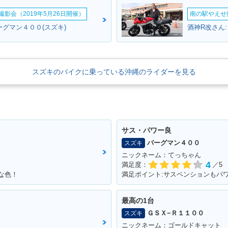
影会（2019年5月26日開催）
南の駅やえせ撮
ーグマン４００(スズキ)
酒神R改さん
スズキのバイクに乗っている沖縄のライダーを見る
サス・パワー良
バーグマン４００
スズキ
ニックネーム：てっちゃん
4
満足度：
／5
な色！
満足ポイント:サスペンションもパ
最高の1台
ＧＳＸ−Ｒ１１００
スズキ
ニックネーム：ゴールドキャット