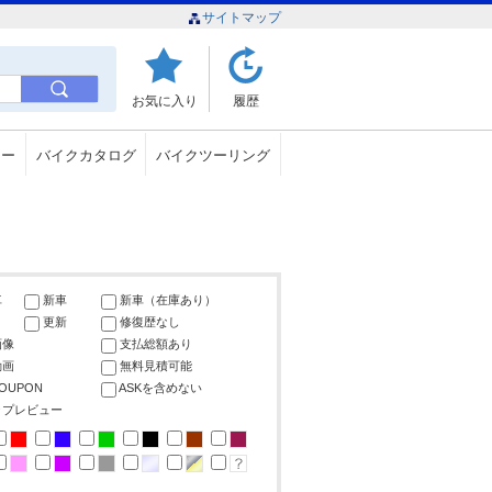
サイトマップ
お気に入り
履歴
ュー
バイクカタログ
バイクツーリング
車
新車
新車（在庫あり）
更新
修復歴なし
画像
支払総額あり
動画
無料見積可能
COUPON
ASKを含めない
ップレビュー