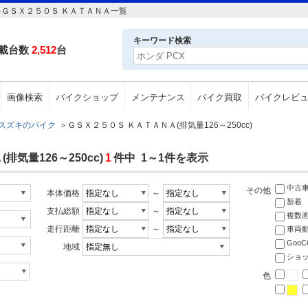
ズキＧＳＸ２５０Ｓ ＫＡＴＡＮＡ一覧
キーワード検索
載台数
2,512
台
画像検索
バイクショップ
メンテナンス
バイク買取
バイクレビ
スズキのバイク
＞
ＧＳＸ２５０Ｓ ＫＡＴＡＮＡ(排気量126～250cc)
気量126～250cc)
1
件中 1～1件を表示
中古
その他
本体価格
～
新着
支払総額
～
複数
走行距離
～
車両
Goo
地域
ショ
色