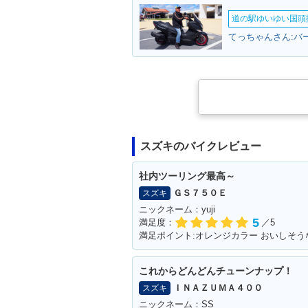
道の駅ゆいゆい国頭撮
てっちゃんさん:バ
スズキのバイクレビュー
社内ツーリング最高～
ＧＳ７５０Ｅ
スズキ
ニックネーム：yuji
5
満足度：
／5
満足ポイント:オレンジカラー おいしそう
これからどんどんチューンナップ！
ＩＮＡＺＵＭＡ４００
スズキ
ニックネーム：SS