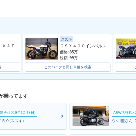
スズキ
ＧＳＸ１１００Ｓ ＫＡＴＡＮＡ ワンオーナー ヨシムラパーツ多数
ＧＳＸ４００インパルス
価格:
85
万
総額:
99
万
索
このバイクと同じ車種を検索
が乗ってます
会(2019年12月8日)
A&W名護店バ
５０(スズキ)
ウシI型さん: