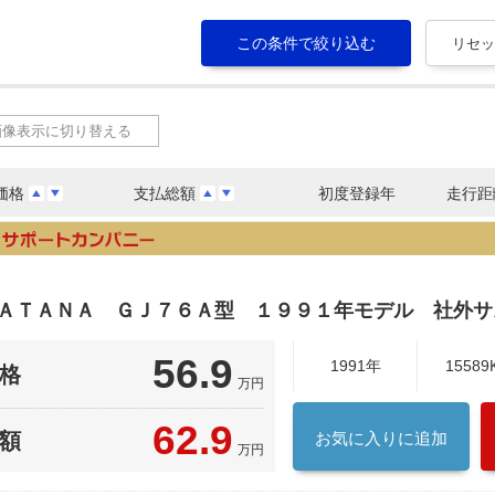
画像表示に切り替える
価格
支払総額
初度登録年
走行距
ＫＡＴＡＮＡ ＧＪ７６Ａ型 １９９１年モデル 社外サ
56.9
1991年
15589
格
万円
62.9
額
お気に入りに追加
万円