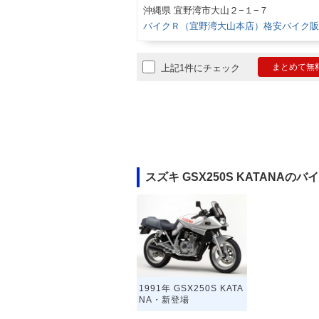
沖縄県 宜野湾市大山２−１−７
バイクＲ（宜野湾大山本店）格安バイク販
まとめて無
上記1件にチェック
スズキ GSX250S KATANAの
1991年 GSX250S KATA
NA・新登場