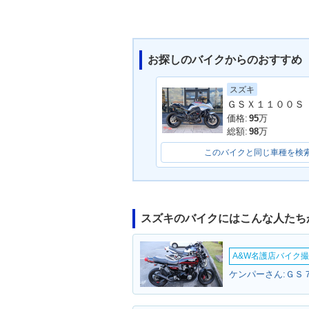
お探しのバイクからのおすすめ
スズキ
価格:
95
万
総額:
98
万
このバイクと同じ車種を検
スズキのバイクにはこんな人たち
A&W名護店バイク撮影
ケンパーさん:ＧＳ７