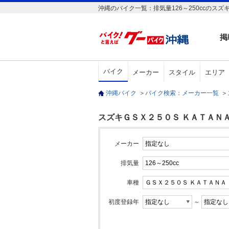
沖縄のバイク一覧：排気量126～250ccのス
掲
バイク
メーカー
スタイル
エリア
沖縄バイク
＞
バイク検索：メーカー一覧
＞
スズキＧＳＸ２５０Ｓ ＫＡＴＡＮＡ(排
メーカー
排気量
車種
初度登録年
～