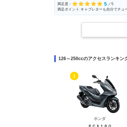
5
満足度：
／5
126～250ccのアクセスランキン
1
ホンダ
ＰＣＸ１６０