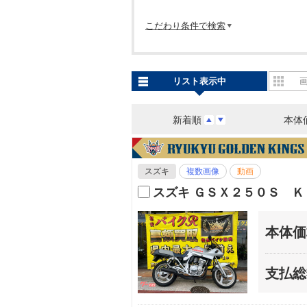
こだわり条件で検索
リスト表示中
新着順
本体
スズキ
複数画像
動画
スズキ ＧＳＸ２５０Ｓ 
本体価
支払総