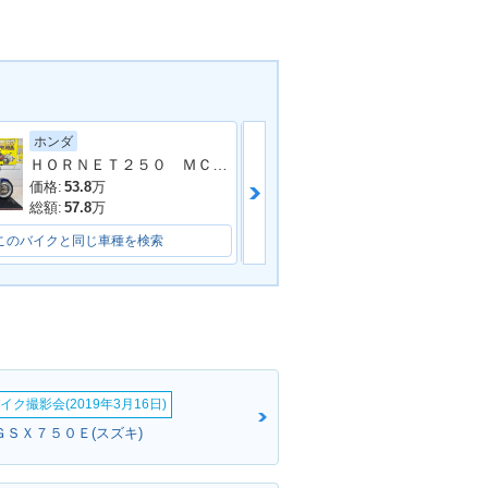
ホンダ
スズキ
ＨＯＲＮＥＴ２５０ ＭＣ３１型 １９９９年モデル 社外グリップ・レバー 社外マフラー
価格:
53.8
万
価格:
17.99
万
総額:
57.8
万
総額:
20.79
万
このバイクと同じ車種を検索
このバイクと同じ車種を検索
イク撮影会(2019年3月16日)
ＧＳＸ７５０Ｅ(スズキ)