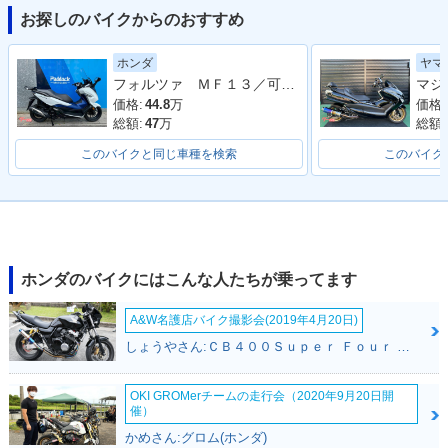
お探しのバイクからのおすすめ
ホンダ
ヤマ
2011年 FORZA Z A
2011年 FORZA Z・
2010年 FORZA Z A
フォルツァ ＭＦ１３／可動式スクリーン／フルＬＥＤ／ＥＴＣ付き／グリップヒーター
BS・マイナーチェン
カラーチェンジ
UDIO Package・マ
ジ
イナーチェンジ
価格:
44.8
万
価格:
総額:
47
万
総額:
このバイクと同じ車種を検索
このバイク
2010年 FORZA Z A
2010年 FORZA Z A
2010年 FORZA Z・
BS AUDIO Packag
BS・マイナーチェン
マイナーチェンジ
ホンダのバイクにはこんな人たちが乗ってます
e・マイナーチェン
ジ
ジ
A&W名護店バイク撮影会(2019年4月20日)
しょうやさん:ＣＢ４００Ｓｕｐｅｒ Ｆｏｕｒ ＶＴＥＣ ＳＰＥＣ３(ホンダ)
OKI GROMerチームの走行会（2020年9月20日開
催）
かめさん:グロム(ホンダ)