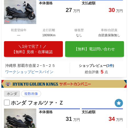
本体価格
支払総額
27
30
万円
万円
初度登録年
走行距離
修復歴
車検/自賠責
―
18090Km
なし
自賠責保険無し
1分で完了！
【無料】電話問い合わせ
【無料】見積・在庫確認
沖縄県 那覇市壺屋２−５−２５
ショップレビュー(
3件
)
5
ワークショップピースパイン
総合評価:
点
ホンダ
複数画像
ホンダ フォルツァ・Ｚ
本体価格
支払総額
31
34
万円
万円