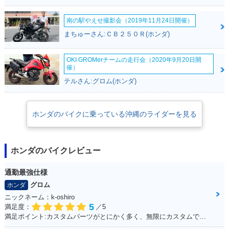
2009年 FORZA Z A
2009年 FORZA Z・
2008年 FORZA Z A
BS・カラーチェンジ
カラーチェンジ
UDIO Package・追
加
南の駅やえせ撮影会（2019年11月24日開催）
まちゅーさん:ＣＢ２５０Ｒ(ホンダ)
OKI GROMerチームの走行会（2020年9月20日開
催）
テルさん:グロム(ホンダ)
2008年 FORZA Z A
2007年 FORZA Z A
2007年 FORZA Z・
BS AUDIO Packag
BS・フルモデルチェ
フルモデルチェンジ
ホンダのバイクに乗っている沖縄のライダーを見る
e・追加
ンジ
ホンダのバイクレビュー
通勤最強仕様
グロム
ホンダ
2007年 FORZA Z S
2007年 FORZA Z A
2006年 FORZA Z S
ニックネーム：k-oshiro
Package・追加
BS S Package・追
pecial・特別・限定
5
満足度：
／5
加
仕様
満足ポイント:カスタムパーツがとにかく多く、無限にカスタムできる。