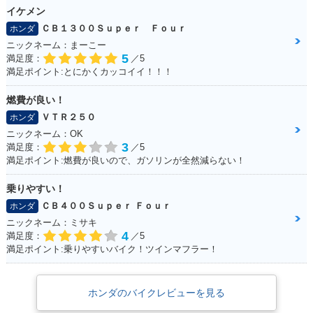
イケメン
ＣＢ１３００Ｓｕｐｅｒ Ｆｏｕｒ
ホンダ
ニックネーム：まーこー
5
満足度：
／5
満足ポイント:とにかくカッコイイ！！！
2006年 FORZA Z A
2006年 FORZA Z・
2005年 FORZA Z S
BS・マイナーチェン
マイナーチェンジ
pecial・特別・限定
燃費が良い！
ジ
仕様
ＶＴＲ２５０
ホンダ
ニックネーム：OK
3
満足度：
／5
満足ポイント:燃費が良いので、ガソリンが全然減らない！
乗りやすい！
ＣＢ４００Ｓｕｐｅｒ Ｆｏｕｒ
ホンダ
2005年 FORZA Z A
2004年 FORZA Z・
BS・追加
新登場
ニックネーム：ミサキ
4
満足度：
／5
満足ポイント:乗りやすいバイク！ツインマフラー！
ホンダのバイクレビューを見る