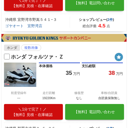
1分で完了！
【無料】電話問い合わせ
【無料】見積・在庫確認
沖縄県 宜野湾市野嵩５４１−３
ショップレビュー(
2件
)
4.5
ゴヤオート 宜野湾店
総合評価:
点
ホンダ
複数画像
ホンダ フォルツァ・Ｚ
本体価格
支払総額
35
38
万円
万円
初度登録年
走行距離
修復歴
車検/自賠責
―
19220Km
なし
自賠責保険無し
1分で完了！
【無料】電話問い合わせ
【無料】見積・在庫確認