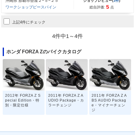
沖縄県 那覇市壺屋２−５−２５
ショップレビュー(
3件
)
5
ワークショップピースパイン
総合評価:
点
上記4件にチェック
4件中1～4件
ホンダ FORZA Zのバイクカタログ
2012年 FORZA Z S
2011年 FORZA Z A
2011年 FORZA Z A
pecial Edition・特
UDIO Package・カ
BS AUDIO Packag
別・限定仕様
ラーチェンジ
e・マイナーチェン
ジ