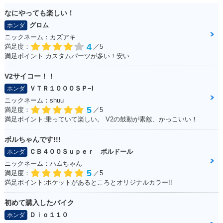
なにやっても楽しい！
グロム
ホンダ
ニックネーム：カズアキ
4
満足度：
／5
満足ポイント:カスタムパーツが多い！安い
V2サイコー！！
ＶＴＲ１０００ＳＰ−I
ホンダ
ニックネーム：shuu
5
満足度：
／5
満足ポイント:乗っていて楽しい。 V2の鼓動が素敵、かっこいい！
ボルちゃんです!!!
ＣＢ４００Ｓｕｐｅｒ ボルドール
ホンダ
ニックネーム：ハムちゃん
5
満足度：
／5
満足ポイント:ポケットがあるところとオリジナルカラー!!
初めて購入したバイク
Ｄｉｏ１１０
ホンダ