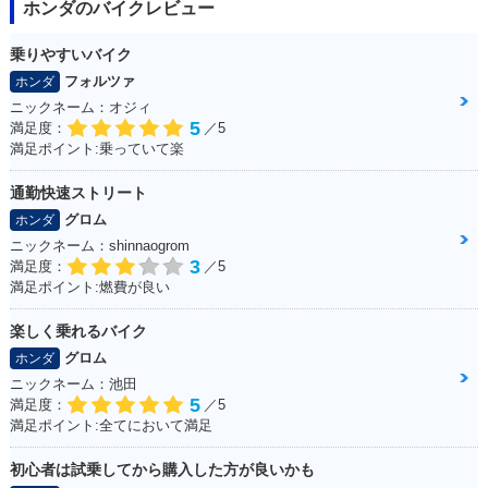
ホンダのバイクレビュー
乗りやすいバイク
フォルツァ
ホンダ
ニックネーム：オジィ
5
満足度：
／5
満足ポイント:乗っていて楽
通勤快速ストリート
グロム
ホンダ
ニックネーム：shinnaogrom
3
満足度：
／5
満足ポイント:燃費が良い
楽しく乗れるバイク
グロム
ホンダ
ニックネーム：池田
5
満足度：
／5
満足ポイント:全てにおいて満足
初心者は試乗してから購入した方が良いかも