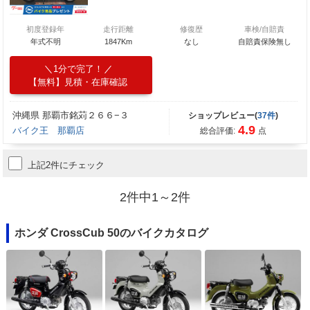
初度登録年
走行距離
修復歴
車検/自賠責
年式不明
1847Km
なし
自賠責保険無し
1分で完了！
【無料】見積・在庫確認
沖縄県 那覇市銘苅２６６−３
ショップレビュー(
37件
)
4.9
バイク王 那覇店
総合評価:
点
上記2件にチェック
2件中1～2件
ホンダ CrossCub 50のバイクカタログ