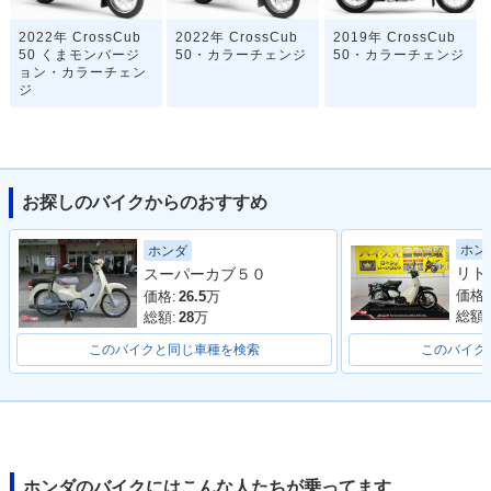
2022年 CrossCub
2022年 CrossCub
2019年 CrossCub
50 くまモンバージ
50・カラーチェンジ
50・カラーチェンジ
ョン・カラーチェン
ジ
お探しのバイクからのおすすめ
ホン
ホンダ
2019年 CrossCub
2018年 CrossCub
スーパーカブ５０
50 くまモンバージ
50・新登場
ョン・特別・限定仕
価格:
価格:
26.5
万
様
総額:
総額:
28
万
このバイクと同じ車種を検索
このバイク
ホンダのバイクにはこんな人たちが乗ってます