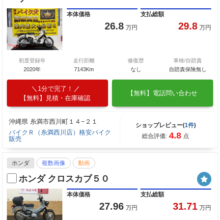
本体価格
支払総額
26.8
29.8
万円
万円
初度登録年
走行距離
修復歴
車検/自賠責
2020年
7143Km
なし
自賠責保険無し
1分で完了！
【無料】電話問い合わせ
【無料】見積・在庫確認
沖縄県 糸満市西川町１４−２１
ショップレビュー(
1件
)
バイクＲ（糸満西川店）格安バイク
4.8
総合評価:
点
販売
ホンダ
複数画像
動画
ホンダ クロスカブ５０
本体価格
支払総額
27.96
31.71
万円
万円