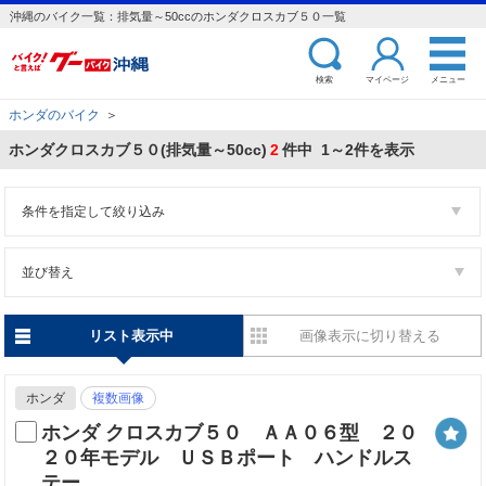
沖縄のバイク一覧：排気量～50ccのホンダクロスカブ５０一覧
検索
マイページ
メニュー
ホンダのバイク
＞
ホンダクロスカブ５０(排気量～50cc)
2
件中 1～2件を表示
条件を指定して絞り込み
並び替え
リスト表示中
画像表示に切り替える
ホンダ
複数画像
ホンダ クロスカブ５０ ＡＡ０６型 ２０
２０年モデル ＵＳＢポート ハンドルス
テー