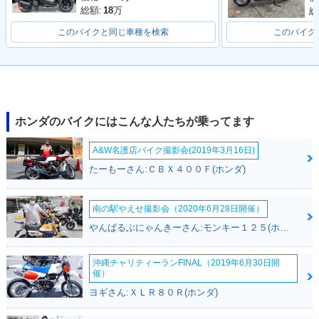
総額:
18
万
総
このバイクと同じ車種を検索
このバイク
ホンダのバイクにはこんな人たちが乗ってます
A&W名護店バイク撮影会(2019年3月16日)
たーもーさん:ＣＢＸ４００Ｆ(ホンダ)
南の駅やえせ撮影会（2020年6月28日開催）
やんばるぶにゃんきーさん:モンキー１２５(ホンダ)
沖縄チャリティーランFINAL（2019年6月30日開
催）
ヨギさん:ＸＬＲ８０Ｒ(ホンダ)