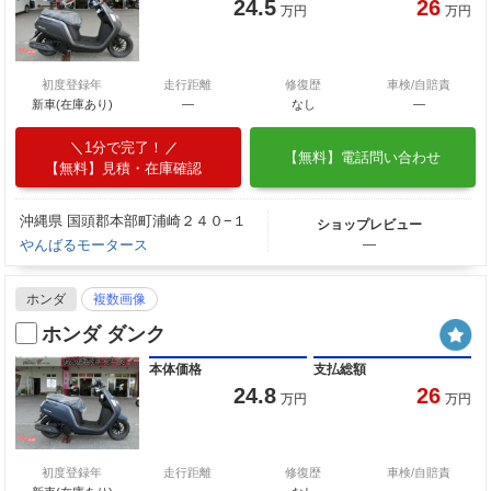
24.5
26
万円
万円
初度登録年
走行距離
修復歴
車検/自賠責
新車(在庫あり)
―
なし
―
1分で完了！
【無料】電話問い合わせ
【無料】見積・在庫確認
沖縄県 国頭郡本部町浦崎２４０−１
ショップレビュー
やんばるモータース
―
ホンダ
複数画像
ホンダ ダンク
本体価格
支払総額
24.8
26
万円
万円
初度登録年
走行距離
修復歴
車検/自賠責