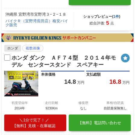
沖縄県 宜野湾市宜野湾３−２−１８
ショップレビュー(
1件
)
バイクＲ（宜野湾長田店）格安バイ
5
総合評価:
点
ク販売
ホンダ
複数画像
ホンダ ダンク ＡＦ７４型 ２０１４年モ
デル センタースタンド スペアキー
本体価格
支払総額
14.8
16.8
万円
万円
初度登録年
走行距離
修復歴
車検/自賠責
2014年
9230Km
なし
自賠責保険無し
1分で完了！
【無料】電話問い合わせ
【無料】見積・在庫確認