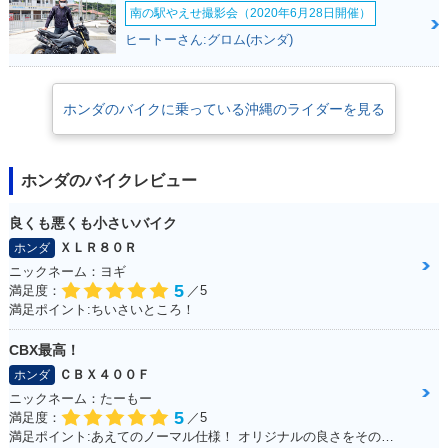
南の駅やえせ撮影会（2020年6月28日開催）
ヒートーさん:グロム(ホンダ)
ホンダのバイクに乗っている沖縄のライダーを見る
ホンダのバイクレビュー
良くも悪くも小さいバイク
ＸＬＲ８０Ｒ
ホンダ
ニックネーム：ヨギ
5
満足度：
／5
満足ポイント:ちいさいところ！
CBX最高！
ＣＢＸ４００Ｆ
ホンダ
ニックネーム：たーもー
5
満足度：
／5
満足ポイント:あえてのノーマル仕様！ オリジナルの良さをそのまま残して大事に乗って生きたい！！