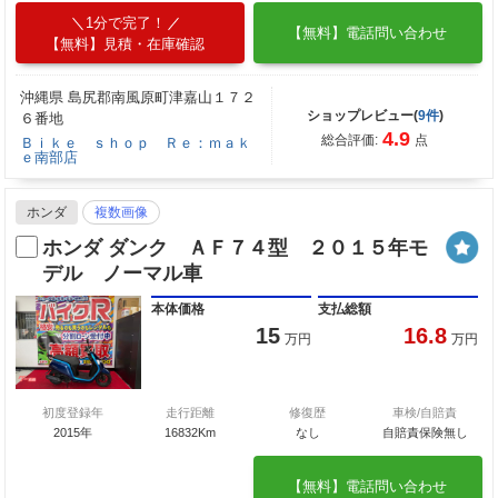
1分で完了！
【無料】電話問い合わせ
【無料】見積・在庫確認
沖縄県 島尻郡南風原町津嘉山１７２
ショップレビュー(
9件
)
６番地
4.9
総合評価:
点
Ｂｉｋｅ ｓｈｏｐ Ｒｅ：ｍａｋ
ｅ南部店
ホンダ
複数画像
ホンダ ダンク ＡＦ７４型 ２０１５年モ
デル ノーマル車
本体価格
支払総額
15
16.8
万円
万円
初度登録年
走行距離
修復歴
車検/自賠責
2015年
16832Km
なし
自賠責保険無し
【無料】電話問い合わせ