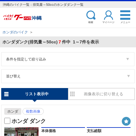
沖縄のバイク一覧：排気量～50ccのホンダダンク一覧
検索
マイページ
メニュー
ホンダのバイク
＞
ホンダダンク(排気量～50cc)
7
件中 1～7件を表示
条件を指定して絞り込み
並び替え
リスト表示中
画像表示に切り替える
ホンダ
複数画像
ホンダ ダンク
本体価格
支払総額