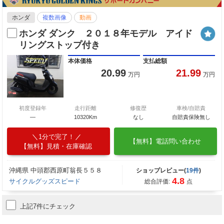
ホンダ
複数画像
動画
ホンダ ダンク ２０１８年モデル アイド
リングストップ付き
本体価格
支払総額
20.99
21.99
万円
万円
初度登録年
走行距離
修復歴
車検/自賠責
―
10320Km
なし
自賠責保険無し
1分で完了！
【無料】電話問い合わせ
【無料】見積・在庫確認
沖縄県 中頭郡西原町翁長５５８
ショップレビュー(
19件
)
4.8
サイクルグッズスピード
総合評価:
点
上記7件にチェック