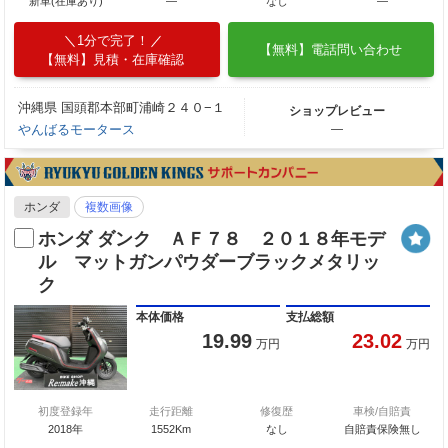
新車(在庫あり)
―
なし
―
1分で完了！
【無料】電話問い合わせ
【無料】見積・在庫確認
沖縄県 国頭郡本部町浦崎２４０−１
ショップレビュー
やんばるモータース
―
ホンダ
複数画像
ホンダ ダンク ＡＦ７８ ２０１８年モデ
ル マットガンパウダーブラックメタリッ
ク
本体価格
支払総額
19.99
23.02
万円
万円
初度登録年
走行距離
修復歴
車検/自賠責
2018年
1552Km
なし
自賠責保険無し