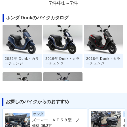
7件中1～7件
ホンダ Dunkのバイクカタログ
2022年 Dunk・カラ
2019年 Dunk・カラ
2018年 Dunk・カラ
ーチェンジ
ーチェンジ
ーチェンジ
お探しのバイクからのおすすめ
2016年 Dunk・カラ
2014年 Dunk・新登
ーチェンジ
場
ホンダ
ズーマー ＡＦ５８型 ノーマル 整備 保証 自賠責保険
ト
価格:
16.2
万
価