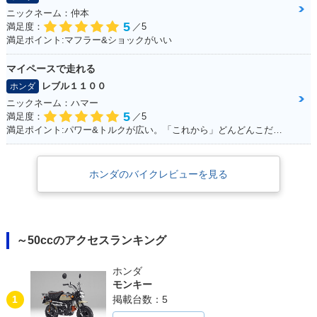
ニックネーム：仲本
5
満足度：
／5
満足ポイント:マフラー&ショックがいい
マイペースで走れる
1998年 Super Cub
1998年 Super Cub
1998年 Super Cub
レブル１１００
ホンダ
50 Deluxe・マイナ
50 Custom・マイナ
50 Business・マイ
ーチェンジ
ーチェンジ
ナーチェンジ
ニックネーム：ハマー
5
満足度：
／5
満足ポイント:パワー&トルクが広い。「これから」どんどんこだわっていくのが楽しみ！
ホンダのバイクレビューを見る
1996年 Super Cub
1996年 Super Cub
1996年 Super Cub
50 Standard・マイ
50 Deluxe・マイナ
50 Custom・マイナ
ナーチェンジ
ーチェンジ
ーチェンジ
～50ccのアクセスランキング
ホンダ
モンキー
1
掲載台数：5