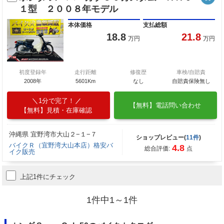
１型 ２００８年モデル
本体価格
支払総額
18.8
21.8
万円
万円
初度登録年
走行距離
修復歴
車検/自賠責
2008年
5601Km
なし
自賠責保険無し
1分で完了！
【無料】電話問い合わせ
【無料】見積・在庫確認
沖縄県 宜野湾市大山２−１−７
ショップレビュー(
11件
)
バイクＲ（宜野湾大山本店）格安バ
4.8
総合評価:
点
イク販売
上記1件にチェック
1件中1～1件