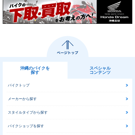
1991年 Super Cub
1991年 Super Cub
1991年 Super Cub
50 Standard・マイ
50 Deluxe・マイナ
50 Custom・マイナ
ナーチェンジ
ーチェンジ
ーチェンジ
沖縄のバイクを
スペシャル
探す
コンテンツ
バイクトップ
1991年 Super Cub
1988年 Super Cub
1986年 Super Cub
メーカーから探す
50 Business・マイ
50 30周年記念特別
50 Standard・マイ
ナーチェンジ
仕様車・特別・限定
ナーチェンジ
仕様
スタイルタイプから探す
バイクショップを探す