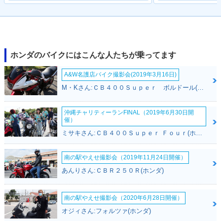
2018年 Super Cub
2012年 Super Cub
2008年 Super Cub
50・フルモデルチェ
50・フルモデルチェ
50 50周年スペシャ
ホンダのバイクにはこんな人たちが乗ってます
ンジ
ンジ
ル・特別・限定仕様
A&W名護店バイク撮影会(2019年3月16日)
M・Kさん:ＣＢ４００Ｓｕｐｅｒ ボルドール(ホンダ)
沖縄チャリティーランFINAL（2019年6月30日開
催）
ミサキさん:ＣＢ４００Ｓｕｐｅｒ Ｆｏｕｒ(ホンダ)
2007年 Super Cub
2007年 Super Cub
2007年 Super Cub
50 Standard・マイ
50 Deluxe・マイナ
50 Custom・マイナ
ナーチェンジ
ーチェンジ
ーチェンジ
南の駅やえせ撮影会（2019年11月24日開催）
あんりさん:ＣＢＲ２５０Ｒ(ホンダ)
南の駅やえせ撮影会（2020年6月28日開催）
オジィさん:フォルツァ(ホンダ)