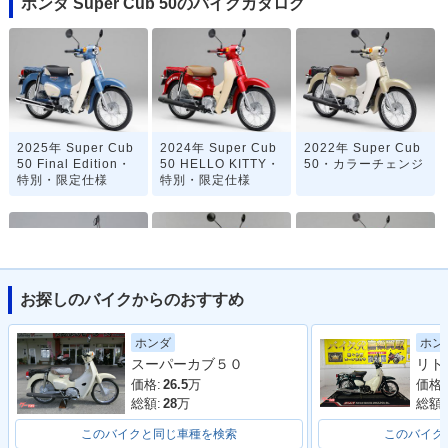
ホンダ Super Cub 50のバイクカタログ
2025年 Super Cub
2024年 Super Cub
2022年 Super Cub
50 Final Edition・
50 HELLO KITTY・
50・カラーチェンジ
特別・限定仕様
特別・限定仕様
お探しのバイクからのおすすめ
2020年 Super Cub
2019年 Super Cub
2019年 Super Cub
ホン
ホンダ
50 「天気の子」ve
50 Street・特別・限
50 60周年アニバー
スーパーカブ５０
r.・特別・限定仕様
定仕様
サリー・特別・限定
仕様
価格:
価格:
26.5
万
総額:
総額:
28
万
このバイクと同じ車種を検索
このバイク