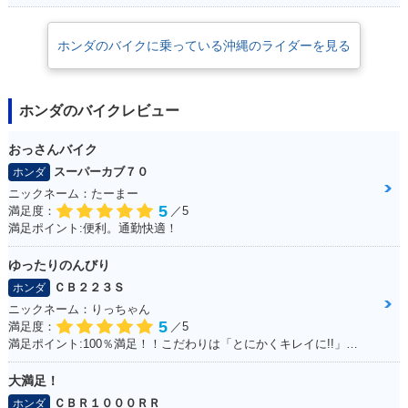
2002年 Super Cub
2002年 Super Cub
2002年 Super Cub
50 STREET仕様・
50 Standard・マイ
50 Deluxe・マイナ
マイナーチェンジ
ナーチェンジ
ーチェンジ
ホンダのバイクに乗っている沖縄のライダーを見る
ホンダのバイクレビュー
おっさんバイク
スーパーカブ７０
ホンダ
2002年 Super Cub
2001年 Super Cub
1999年 Super Cub
50 Custom・マイナ
50 Standard・カラ
50 Standard・マイ
ニックネーム：たーまー
ーチェンジ
ーチェンジ
ナーチェンジ
5
満足度：
／5
満足ポイント:便利。通勤快適！
ゆったりのんびり
ＣＢ２２３Ｓ
ホンダ
ニックネーム：りっちゃん
5
満足度：
／5
1999年 Super Cub
1999年 Super Cub
1998年 Super Cub
満足ポイント:100％満足！！こだわりは「とにかくキレイに!!」乗っていること
50 Deluxe・マイナ
50 Custom・マイナ
50 Standard・マイ
ーチェンジ
ーチェンジ
ナーチェンジ
大満足！
ＣＢＲ１０００ＲＲ
ホンダ