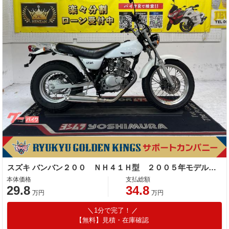
スズキ バンバン２００ ＮＨ４１Ｈ型 ２００５年モデル 社外マフラー リアキャリア タンデムバー
本体価格
支払総額
29.8
34.8
万円
万円
1分で完了！
【無料】見積・在庫確認