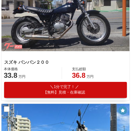
スズキ バンバン２００
本体価格
支払総額
33.8
36.8
万円
万円
1分で完了！
【無料】見積・在庫確認