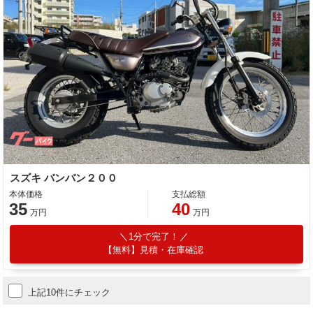
スズキ バンバン２００
本体価格
支払総額
35
40
万円
万円
1分で完了！
【無料】見積・在庫確認
上記10件にチェック