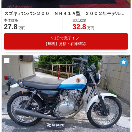
スズキ バンバン２００ ＮＨ４１Ａ型 ２００２年モデル ＢＥＡＭＳマフラー 社外キャブレター ハイスロ
本体価格
支払総額
27.8
32.8
万円
万円
1分で完了！
【無料】見積・在庫確認