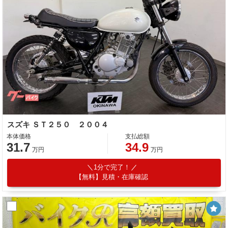
スズキ ＳＴ２５０ ２００４
本体価格
支払総額
31.7
34.9
万円
万円
1分で完了！
【無料】見積・在庫確認