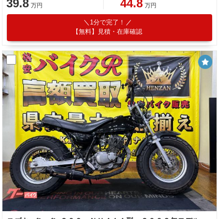
39.8
44.8
万円
万円
1分で完了！
【無料】見積・在庫確認