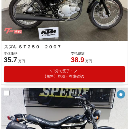
スズキ ＳＴ２５０ ２００７
本体価格
支払総額
35.7
38.9
万円
万円
1分で完了！
【無料】見積・在庫確認