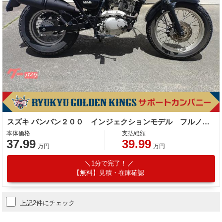
スズキ バンバン２００ インジェクションモデル フルノーマル
本体価格
支払総額
37.99
39.99
万円
万円
1分で完了！
【無料】見積・在庫確認
上記2件にチェック