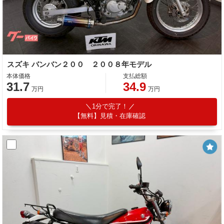
スズキ バンバン２００ ２００８年モデル
本体価格
支払総額
31.7
34.9
万円
万円
1分で完了！
【無料】見積・在庫確認