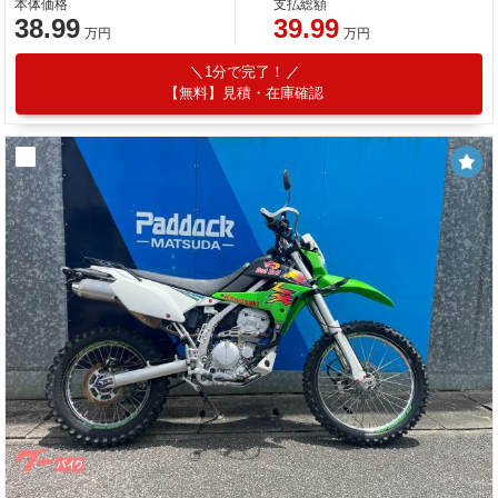
本体価格
支払総額
38.99
39.99
万円
万円
1分で完了！
【無料】見積・在庫確認