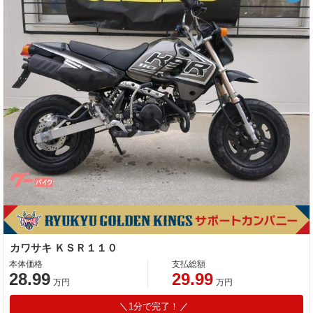
カワサキ ＫＳＲ１１０
本体価格
支払総額
28.99
29.99
万円
万円
1分で完了！