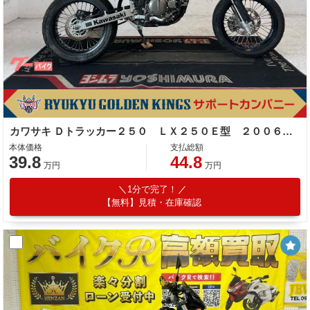
カワサキ Ｄトラッカー２５０ ＬＸ２５０Ｅ型 ２００６年モデル 社外ヘッドライト
本体価格
支払総額
39.8
44.8
万円
万円
1分で完了！
【無料】見積・在庫確認