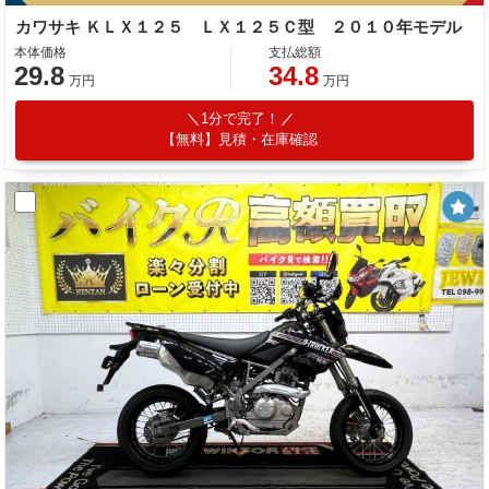
カワサキ ＫＬＸ１２５ ＬＸ１２５Ｃ型 ２０１０年モデル
本体価格
支払総額
29.8
34.8
万円
万円
1分で完了！
【無料】見積・在庫確認