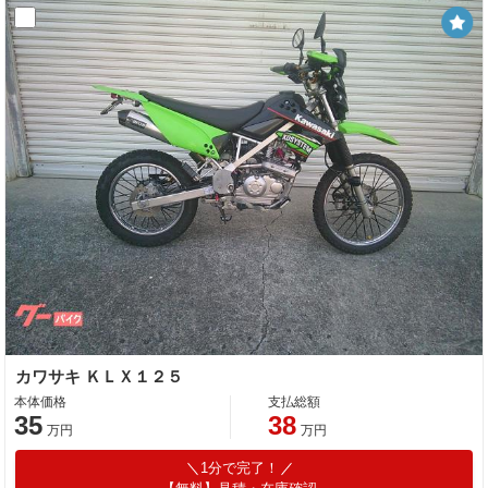
カワサキ ＫＬＸ１２５
本体価格
支払総額
35
38
万円
万円
1分で完了！