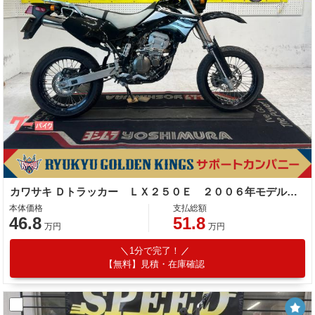
カワサキ Ｄトラッカー ＬＸ２５０Ｅ ２００６年モデル 社外ハンドル リアキャリア
本体価格
支払総額
46.8
51.8
万円
万円
1分で完了！
【無料】見積・在庫確認