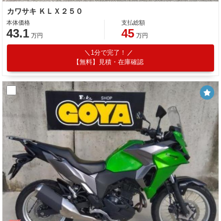
カワサキ ＫＬＸ２５０
本体価格
支払総額
43.1
45
万円
万円
1分で完了！
【無料】見積・在庫確認