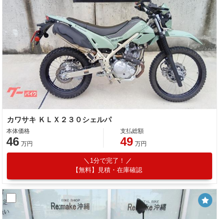
カワサキ ＫＬＸ２３０シェルパ
本体価格
支払総額
46
49
万円
万円
1分で完了！
【無料】見積・在庫確認