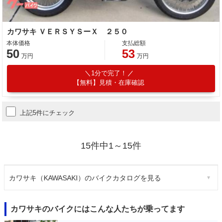
カワサキ ＶＥＲＳＹＳーＸ ２５０
本体価格
支払総額
50
53
万円
万円
1分で完了！
【無料】見積・在庫確認
上記5件にチェック
15件中1～15件
カワサキ（KAWASAKI）のバイクカタログを見る
カワサキのバイクにはこんな人たちが乗ってます