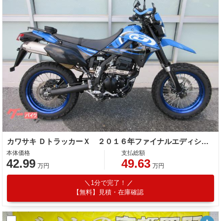
カワサキ ＤトラッカーＸ ２０１６年ファイナルエディション ＺＥＴＡナックルガード オフロード仕様
本体価格
支払総額
42.99
49.63
万円
万円
1分で完了！
【無料】見積・在庫確認