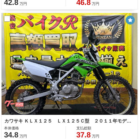
42.8
46.8
万円
万円
カワサキ ＫＬＸ１２５ ＬＸ１２５Ｃ型 ２０１１年モデル 社外エキパイ 社外テールランプ 社外スプロケット
本体価格
支払総額
34.8
37.8
万円
万円