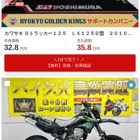
カワサキ Ｄトラッカー１２５ ＬＸ１２５Ｄ型 ２０１０年モデル 社外ナックルガード 電圧計 サブコン アルミリム 社外ハンドル
本体価格
支払総額
32.8
35.8
万円
万円
1分で完了！
【無料】見積・在庫確認