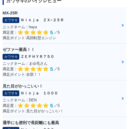
カワサキのバイクレビュー
MX-25R
Ｎｉｎｊａ ＺＸ−２５Ｒ
カワサキ
ニックネーム：haya
5
満足度：
／5
満足ポイント:高回転型エンジン
ゼファー最高！！
ＺＥＰＨＹＲ７５０
カワサキ
ニックネーム：まゆ毛さん
5
満足度：
／5
満足ポイント:全部！！
見た目がかっこいい！
Ｎｉｎｊａ １０００
カワサキ
ニックネーム：DEN
5
満足度：
／5
満足ポイント:見た目がかっこいい！
通学にも便利で長距離にも最高