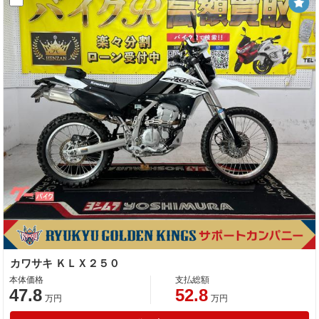
カワサキ ＫＬＸ２５０
本体価格
支払総額
47.8
52.8
万円
万円