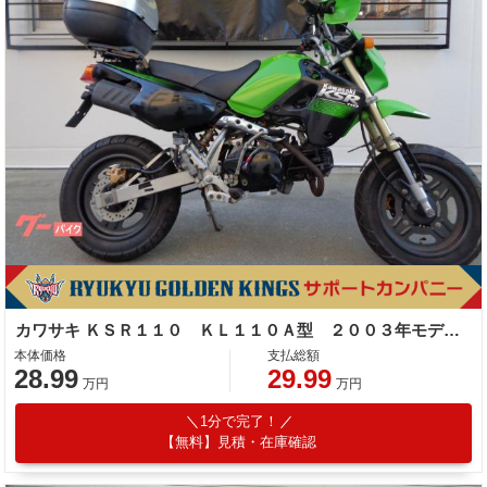
カワサキ ＫＳＲ１１０ ＫＬ１１０Ａ型 ２００３年モデル キャブレター ４サイクル
本体価格
支払総額
28.99
29.99
万円
万円
1分で完了！
【無料】見積・在庫確認