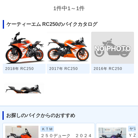
1件中1～1件
ケーティーエム RC250のバイクカタログ
2016年 RC250
2018年 RC250
2017年 RC250
お探しのバイクからのおすすめ
2015年 RC250・新
登場
ヤマ
ＫＴＭ
２５０デューク ２０２４