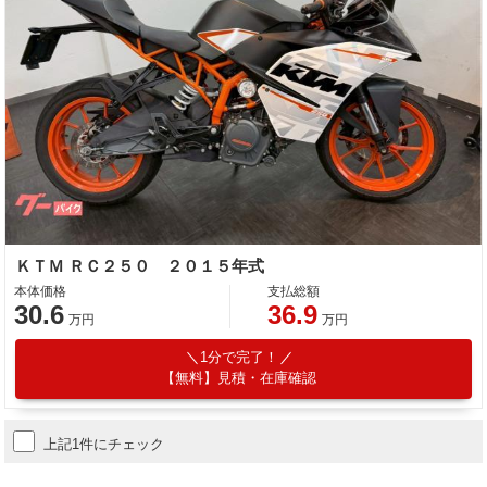
ＫＴＭ ＲＣ２５０ ２０１５年式
本体価格
支払総額
30.6
36.9
万円
万円
1分で完了！
【無料】見積・在庫確認
上記1件にチェック