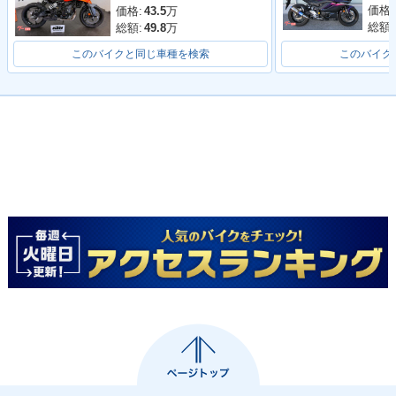
価格:
価格:
43.5
万
総額:
総額:
49.8
万
このバイクと同じ車種を検索
このバイク