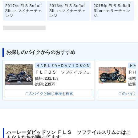
2017年 FLS Softail
2016年 FLS Softail
2015年 FLS Softail
Slim・マイナーチェ
Slim・マイナーチェ
Slim・カラーチェン
ンジ
ンジ
ジ
お探しのバイクからのおすすめ
2014年 FLS Softail
2013年 FLS Softail
2012年 FLS Softail
ＨＡＲＬＥＹ−ＤＡＶＩＤＳＯＮ
ＨＡ
Slim
Slim・カラーチェン
Slim・新登場
ＦＬＦＢＳ ソフテイルファットボーイ１１４
ジ
価格:
231.1
万
価格:
総額:
239
万
総額:
このバイクと同じ車種を検索
このバイク
ハーレーダビッドソン ＦＬＳ ソフテイルスリムにはこ
んな人たちが乗ってます