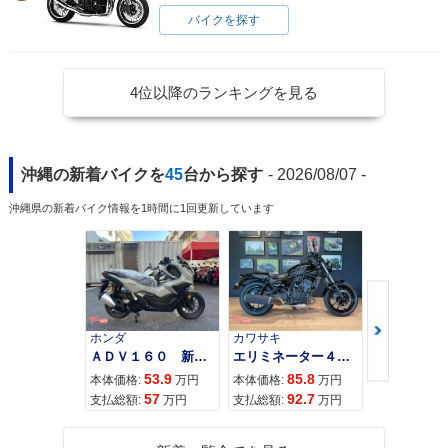
バイクを探す
4位以降のランキングを見る
沖縄の新着バイクを
45
台から探す
- 2026/08/07 -
沖縄県の新着バイク情報を1時間に1回更新しています
ホンダ
カワサキ
カワサキ
ＡＤＶ１６０ 新車 ２０２６年最新モデル パールスモーキーグレー スマートキー ２９Ｌメットイン ＵＳＢ Ｔｙｐｅ−Ｃ装備
エリミネーター４００
53.9
85.8
95
本体価格:
万円
本体価格:
万円
本体価格:
57
92.7
10
支払総額:
万円
支払総額:
万円
支払総額: