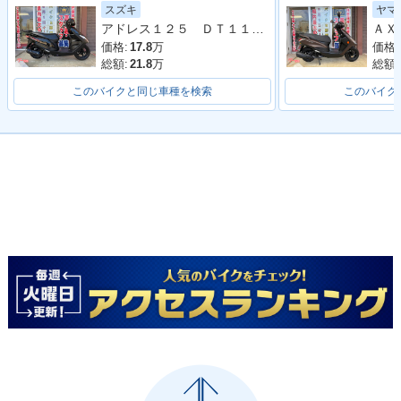
スズキ
ヤマ
アドレス１２５ ＤＴ１１Ａ型 ２０２０年モデル ＬＥＤヘッドライト リアキャリア マルチマウントバー
価格:
17.8
万
価格:
総額:
21.8
万
総額:
このバイクと同じ車種を検索
このバイク