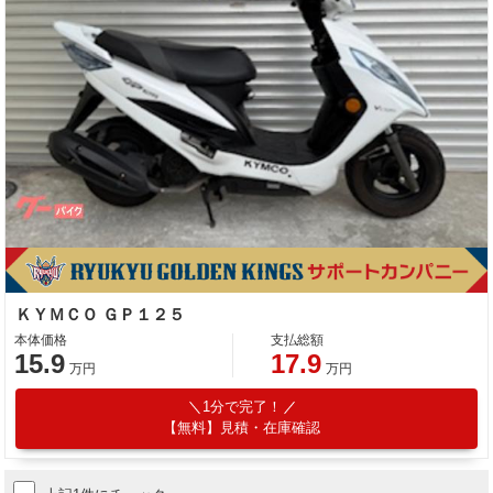
ＫＹＭＣＯ ＧＰ１２５
本体価格
支払総額
15.9
17.9
万円
万円
1分で完了！
【無料】見積・在庫確認