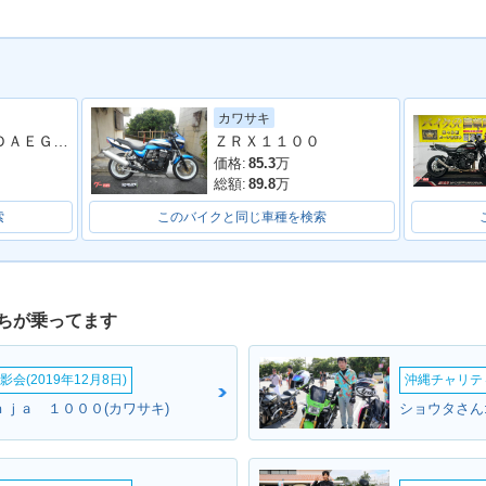
カワサキ
ＺＲＸ１２００ ＤＡＥＧ フルカスタム ファイナルエディション 前後オーリンズサス スイングアーム ノジマフルエキ他多数
ＺＲＸ１１００
00R ARK
2004年 ZRX1200R・マ
2003年 ZRX1200R・カ
2002年 
限定仕様
イナーチェンジ
ラーチェンジ
ラーチェ
価格:
85.3
万
総額:
89.8
万
索
このバイクと同じ車種を検索
ちが乗ってます
会(2019年12月8日)
沖縄チャリティ
ｎｊａ １０００(カワサキ)
ショウタさん