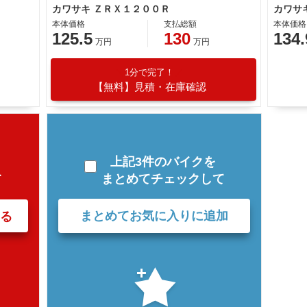
カワサキ ＺＲＸ１２００Ｒ
カワサ
本体価格
支払総額
本体価格
125.5
130
134.
万円
万円
1分で完了！
【無料】見積・在庫確認
上記3件のバイクを
まとめてチェックして
て
まとめてお気に入りに追加
る