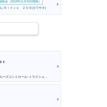
影会（2019年11月24日開催）
ん:Ｎｉｎｊａ ２５０(カワサキ)
ＳＸ
満足ポイント:クイックシフター･クルーズコントロール･トラクションコントロールに大満足！