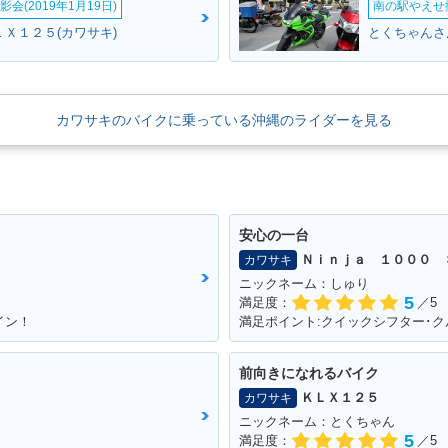
会(2019年1月19日)
南の駅やえせ撮
ＬＸ１２５(カワサキ)
とくちゃんさ
カワサキのバイクに乗っている沖縄のライダーを見る
安心の一台
Ｎｉｎｊａ １０００ 
カワサキ
ニックネーム：しゅり
5
満足度：
／5
イン！
前向きになれるバイク
ＫＬＸ１２５
カワサキ
ニックネーム：とくちゃん
5
満足度：
／5