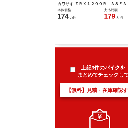
カワサキ ＺＲＸ１２００Ｒ Ａ８ＦＡ
本体価格
支払総額
174
179
万円
万円
上記3件のバイクを
まとめてチェックし
【無料】見積・在庫確認す