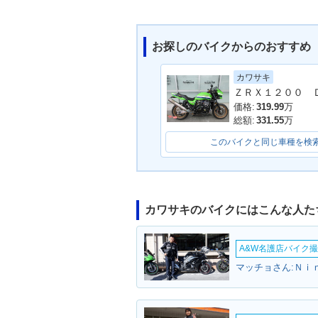
お探しのバイクからのおすすめ
カワサキ
2005年 ZRX1200R・マ
2004年 ZRX12
イナーチェンジ
限定車・特別・
価格:
319.99
万
総額:
331.55
万
このバイクと同じ車種を検
カワサキのバイクにはこんな人た
A&W名護店バイク撮影
マッチョさん:Ｎｉ