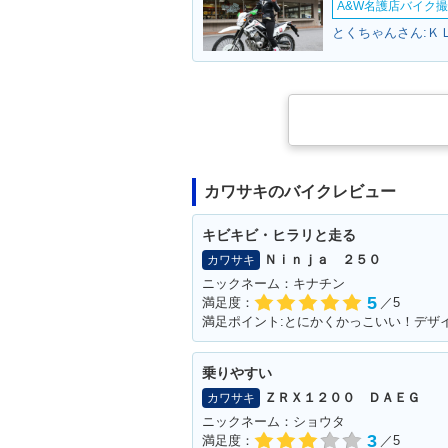
A&W名護店バイク撮影
とくちゃんさん:Ｋ
カワサキのバイクレビュー
キビキビ・ヒラリと走る
Ｎｉｎｊａ ２５０
カワサキ
ニックネーム：キナチン
5
満足度：
／5
満足ポイント:とにかくかっこいい！デザ
乗りやすい
ＺＲＸ１２００ ＤＡＥＧ
カワサキ
ニックネーム：ショウタ
3
満足度：
／5