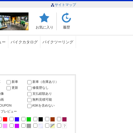
サイトマップ
お気に入り
履歴
ュー
バイクカタログ
バイクツーリング
車
新車
新車（在庫あり）
更新
修復歴なし
画像
支払総額あり
動画
無料見積可能
COUPON
ASKを含めない
ップレビュー