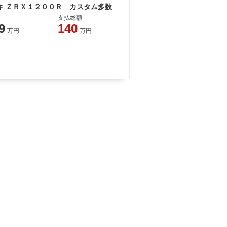
キ ＺＲＸ１２００Ｒ カスタム多数
支払総額
9
140
万円
万円