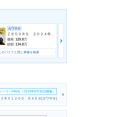
カワサキ
カワサキ
Ｚ９００ＲＳ ２０２４年モデル 社外フルエキマフラー フェンダーレス ラジエーターカバー タンデムバー シート カスタム多数
Ｚ９００ＲＳカ
ZRX1200R・カ
2001年 ZRX1200R・新
ンジ
登場
価格:
129.8
万
価格:
154
万
総額:
134.8
万
総額:
160.3
万
このバイクと同じ車種を検索
このバイクと同じ車種を検索
ーランFINAL（2019年6月30日開催）
:ＺＲＸ１２００ ＤＡＥＧ(カワサキ)