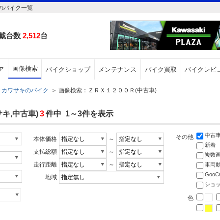
)のバイク一覧
載台数
2,512
台
画像検索
ア
バイクショップ
メンテナンス
バイク買取
バイクレビ
カワサキのバイク
＞
画像検索：ＺＲＸ１２００Ｒ(中古車)
キ,中古車)
3
件中 1～3件を表示
中古
その他
本体価格
～
新着
支払総額
～
複数
走行距離
～
車両
Goo
地域
ショ
色