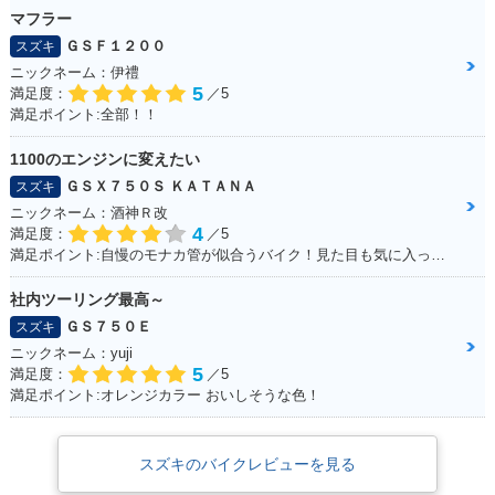
マフラー
ＧＳＦ１２００
スズキ
ニックネーム：伊禮
5
満足度：
／5
満足ポイント:全部！！
1100のエンジンに変えたい
ＧＳＸ７５０Ｓ ＫＡＴＡＮＡ
スズキ
ニックネーム：酒神Ｒ改
4
満足度：
／5
満足ポイント:自慢のモナカ管が似合うバイク！見た目も気に入っています！
社内ツーリング最高～
ＧＳ７５０Ｅ
スズキ
ニックネーム：yuji
5
満足度：
／5
満足ポイント:オレンジカラー おいしそうな色！
スズキのバイクレビューを見る