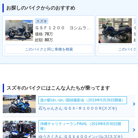
お探しのバイクからのおすすめ
スズキ
2001年 BANDIT 12
2000年 BANDIT 12
ＧＳＦ１２００ ヨシムラタンデムステップ ヨシムラキャブ車 社外マフラー ウオタニ オーリンズ
Ｂ
00S
00S・新登場
価格:
78
万
価
総額:
80
万
総
このバイクと同じ車種を検索
このバイク
スズキのバイクにはこんな人たちが乗ってます
道の駅ゆいゆい国頭撮影会（2019年5月26日開催）
石ちゃんさん:ＧＳＸ−Ｒ１０００Ｒ(スズキ)
沖縄チャリティーランFINAL（2019年6月30日開
催）
ゆうさくさん:ＧＳＸ４００インパルス(スズキ)