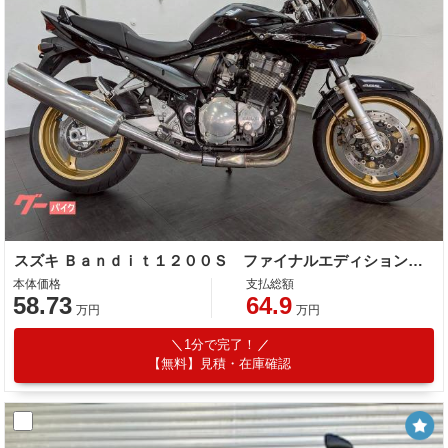
スズキ Ｂａｎｄｉｔ１２００Ｓ ファイナルエディションＡＢＳ搭載モデル
本体価格
支払総額
58.73
64.9
万円
万円
1分で完了！
【無料】見積・在庫確認