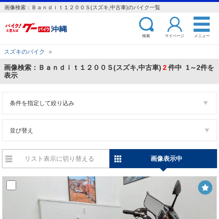
画像検索：Ｂａｎｄｉｔ１２００Ｓ(スズキ,中古車)のバイク一覧
検索
マイページ
メニュー
スズキのバイク
＞
画像検索：Ｂａｎｄｉｔ１２００Ｓ(スズキ,中古車)
2
件中 1～2件を
表示
条件を指定して絞り込み
並び替え
リスト表示に切り替える
画像表示中