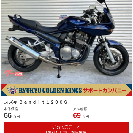
スズキ Ｂａｎｄｉｔ１２００Ｓ
本体価格
支払総額
66
69
万円
万円
1分で完了！
【無料】見積・在庫確認