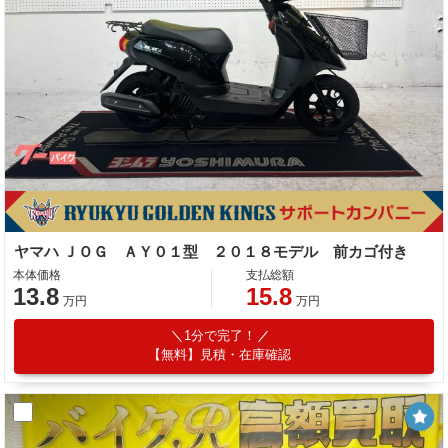
ヤマハ ＪＯＧ ＡＹ０１型 ２０１８モデル 前カゴ付き
本体価格
支払総額
13.8
15.8
万円
万円
1分で完了！
【無料】見積・在庫確認