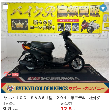
ヤマハ ＪＯＧ ＳＡ３６Ｊ型 ２０１１年モデル 社外グリップ センタースタンド リアキャリア
本体価格
支払総額
9.8
12.8
万円
万円