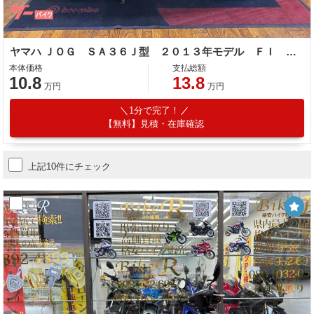
ヤマハ ＪＯＧ ＳＡ３６Ｊ型 ２０１３年モデル ＦＩ リアキャリア センタースタンド セルスタート
本体価格
支払総額
10.8
13.8
万円
万円
1分で完了！
【無料】見積・在庫確認
上記10件にチェック