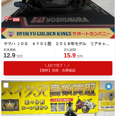
ヤマハ ＪＯＧ ＡＹ０１型 ２０１８年モデル リアキャリア スペアキー
本体価格
支払総額
12.9
15.9
万円
万円
1分で完了！
【無料】見積・在庫確認