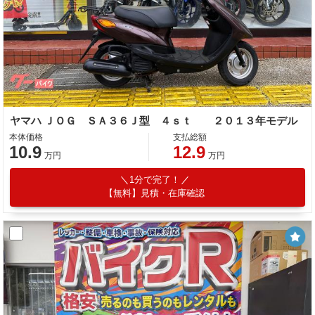
ヤマハ ＪＯＧ ＳＡ３６Ｊ型 ４ｓｔ ２０１３年モデル
本体価格
支払総額
10.9
12.9
万円
万円
1分で完了！
【無料】見積・在庫確認