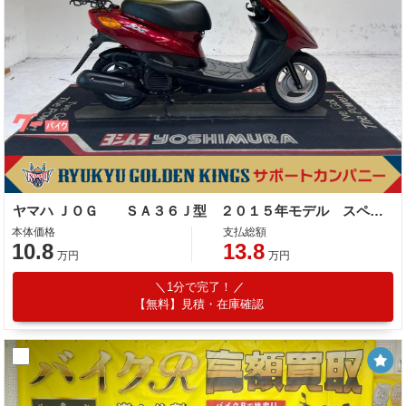
ヤマハ ＪＯＧ ＳＡ３６Ｊ型 ２０１５年モデル スペアキー リアキャリア センタースタンド
本体価格
支払総額
10.8
13.8
万円
万円
1分で完了！
【無料】見積・在庫確認