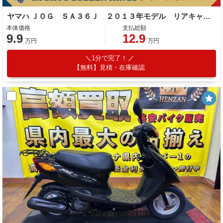
ヤマハ ＪＯＧ ＳＡ３６Ｊ ２０１３年モデル リアキャリア
本体価格
支払総額
9.9
12.9
万円
万円
1分で完了！
【無料】見積・在庫確認