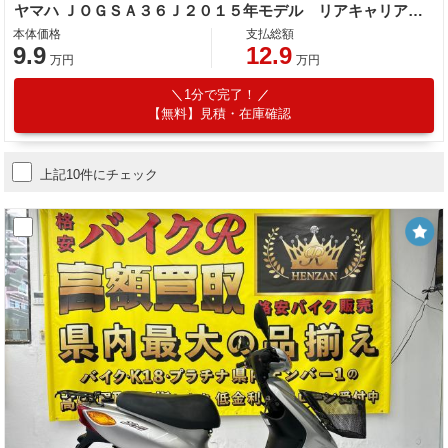
ヤマハ ＪＯＧＳＡ３６Ｊ２０１５年モデル リアキャリア センタースタンド
本体価格
支払総額
9.9
12.9
万円
万円
1分で完了！
【無料】見積・在庫確認
上記10件にチェック