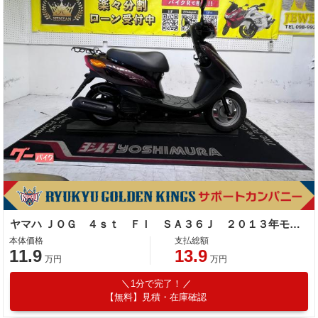
ヤマハ ＪＯＧ ４ｓｔ ＦＩ ＳＡ３６Ｊ ２０１３年モデル
本体価格
支払総額
11.9
13.9
万円
万円
1分で完了！
【無料】見積・在庫確認