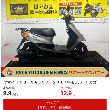
ヤマハ ＪＯＧ ＳＡ５５Ｊ ２０１７年モデル Ｆカゴ
本体価格
支払総額
9.9
12.9
万円
万円
1分で完了！
【無料】見積・在庫確認