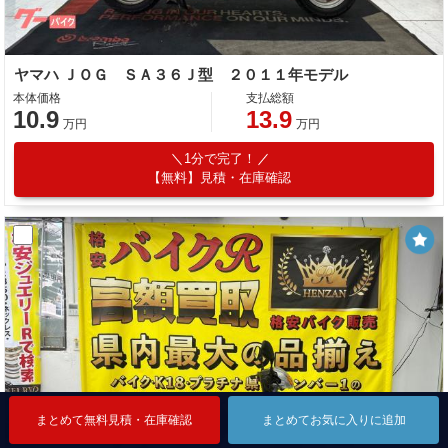
ヤマハ ＪＯＧ ＳＡ３６Ｊ型 ２０１１年モデル
本体価格
支払総額
10.9
13.9
万円
万円
1分で完了！
【無料】見積・在庫確認
まとめて無料見積・在庫確認
まとめて無料見積・在庫確認
まとめて無料見積・在庫確認
まとめてお気に入りに追加
まとめてお気に入りに追加
まとめてお気に入りに追加