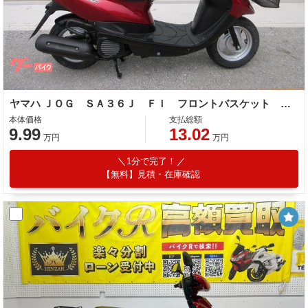
ヤマハ ＪＯＧ ＳＡ３６Ｊ ＦＩ フロントバスケット サイドスタンド
本体価格
支払総額
9.99
13.02
万円
万円
1分で完了！
【無料】見積・在庫確認