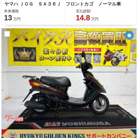
ヤマハ ＪＯＧ ＳＡ３６Ｊ フロントカゴ ノーマル車
本体価格
支払総額
13
14.8
万円
万円