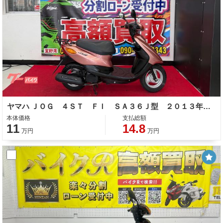
ヤマハ ＪＯＧ ４ＳＴ ＦＩ ＳＡ３６Ｊ型 ２０１３年モデル ノーマル車
本体価格
支払総額
11
14.8
万円
万円