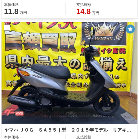
本体価格
支払総額
11.8
14.8
万円
万円
ヤマハ ＪＯＧ ＳＡ５５ｊ型 ２０１５年モデル リアキャリア センタースタンド スペアキー
本体価格
支払総額