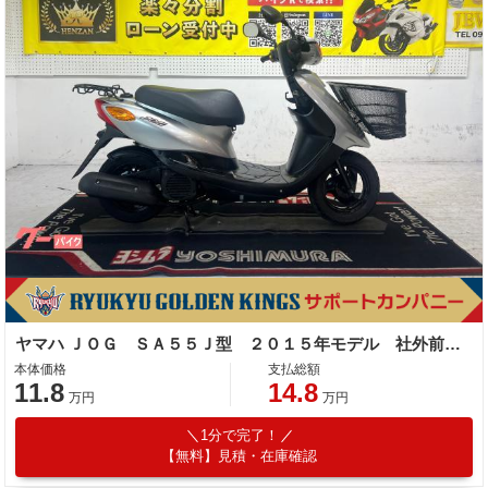
ヤマハ ＪＯＧ ＳＡ５５Ｊ型 ２０１５年モデル 社外前カゴ センタースタンド リアキャリア
本体価格
支払総額
11.8
14.8
万円
万円
1分で完了！
【無料】見積・在庫確認