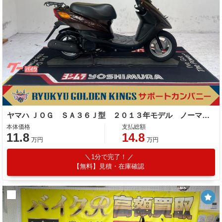
ヤマハ ＪＯＧ ＳＡ３６Ｊ型 ２０１３年モデル ノーマル車 リアキャリア
本体価格
支払総額
11.8
14.8
万円
万円
1分で完了！
【無料】見積・在庫確認