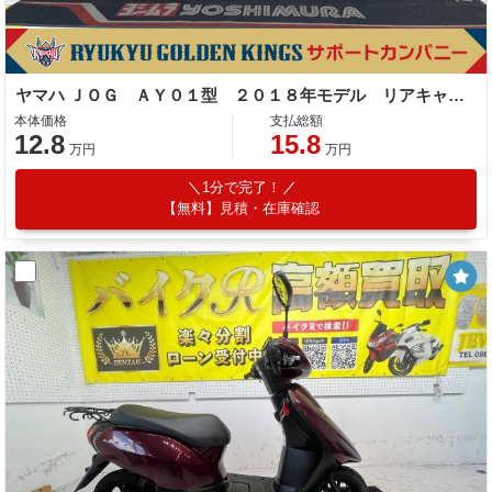
ヤマハ ＪＯＧ ＡＹ０１型 ２０１８年モデル リアキャリア
本体価格
支払総額
12.8
15.8
万円
万円
1分で完了！
【無料】見積・在庫確認