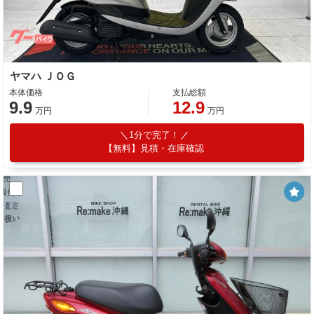
ヤマハ ＪＯＧ
本体価格
支払総額
9.9
12.9
万円
万円
1分で完了！
【無料】見積・在庫確認