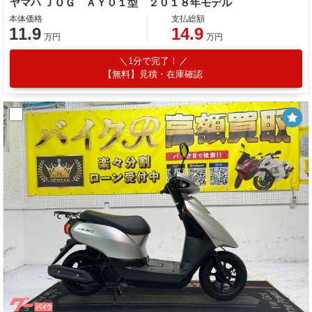
ヤマハ ＪＯＧ ＡＹ０１型 ２０１８年モデル
本体価格
支払総額
11.9
14.9
万円
万円
1分で完了！
【無料】見積・在庫確認