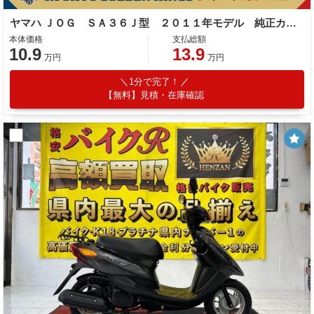
ヤマハ ＪＯＧ ＳＡ３６Ｊ型 ２０１１年モデル 純正カゴ リアキャリア ダークメタリック
本体価格
支払総額
10.9
13.9
万円
万円
1分で完了！
【無料】見積・在庫確認