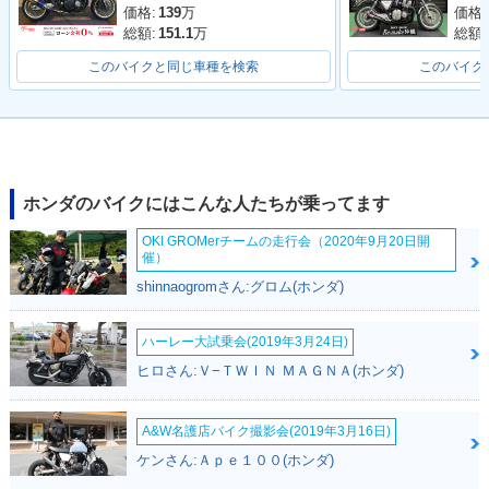
価格:
139
万
価格:
総額:
151.1
万
総額:
このバイクと同じ車種を検索
このバイク
CB1100RS
ホンダのバイクにはこんな人たちが乗ってます
OKI GROMerチームの走行会（2020年9月20日開
催）
shinnaogromさん:グロム(ホンダ)
ハーレー大試乗会(2019年3月24日)
ヒロさん:Ｖ−ＴＷＩＮ ＭＡＧＮＡ(ホンダ)
A&W名護店バイク撮影会(2019年3月16日)
ケンさん:Ａｐｅ１００(ホンダ)