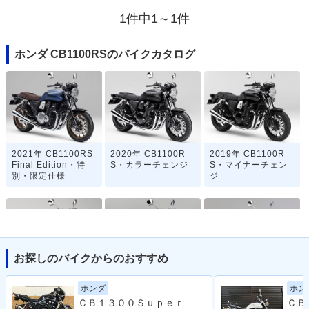
1件中1～1件
ホンダ CB1100RSのバイクカタログ
2021年 CB1100RS
2020年 CB1100R
2019年 CB1100R
Final Edition・特
S・カラーチェンジ
S・マイナーチェン
別・限定仕様
ジ
お探しのバイクからのおすすめ
2018年 CB1100R
2018年 CB1100R
2017年 CB1100R
ホンダ
ホン
S・カラーチェンジ
S・カラーチェンジ
S・新登場
ＣＢ１３００Ｓｕｐｅｒ Ｆｏｕｒ ワイバーンフルエキＭＦ