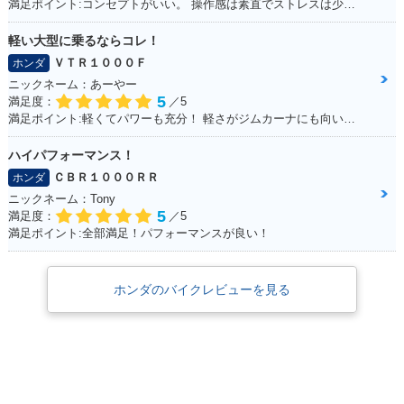
満足ポイント:コンセプトがいい。 操作感は素直でストレスは少ない。 走行に安定感があり、姿勢もいいので疲れにくい。 全体的にバランスが良く、尖っていないので落ち着いてバイクに乗る人は長く乗れると思う。
軽い大型に乗るならコレ！
ＶＴＲ１０００Ｆ
ホンダ
ニックネーム：あーやー
5
満足度：
／5
満足ポイント:軽くてパワーも充分！ 軽さがジムカーナにも向いていて走りやすい！ ちなみにヘルメットも気に入っています！
ハイパフォーマンス！
ＣＢＲ１０００ＲＲ
ホンダ
ニックネーム：Tony
5
満足度：
／5
満足ポイント:全部満足！パフォーマンスが良い！
ホンダのバイクレビューを見る