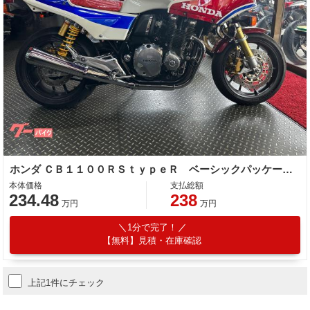
ホンダ ＣＢ１１００ＲＳｔｙｐｅＲ ベーシックパッケージ ドレミコレクション外装セット １７インチホイール スクリーン・ハンドル社外
本体価格
支払総額
234.48
238
万円
万円
1分で完了！
【無料】見積・在庫確認
上記1件にチェック