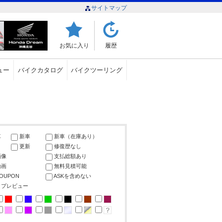
サイトマップ
お気に入り
履歴
ュー
バイクカタログ
バイクツーリング
車
新車
新車（在庫あり）
更新
修復歴なし
画像
支払総額あり
動画
無料見積可能
COUPON
ASKを含めない
ップレビュー