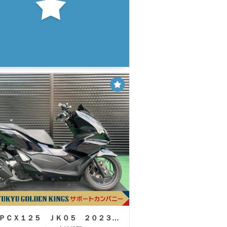
ホンダ ＰＣＸ１２５ ＪＫ０５ ２０２３年モデル ポセイドンブラックメタリック