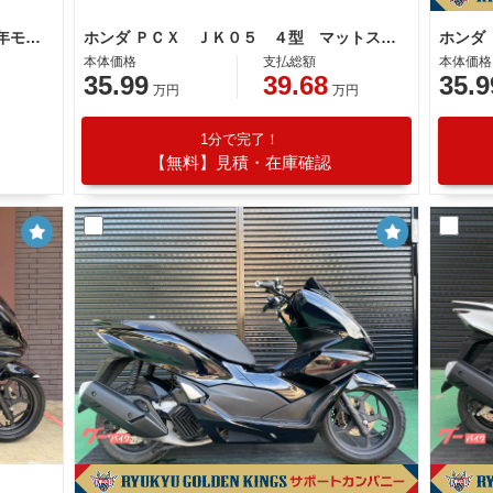
ホンダ ＰＣＸ ＪＫ０５型 ２０２３年モデル ＡＢＳ 社外リアキャリア キーレス ＬＥＤヘッドライト タイプＣソケット
ホンダ ＰＣＸ ＪＫ０５ ４型 マットスーツブルーメタリック バックレスト ワンオーナー
本体価格
支払総額
本体価格
35.99
39.68
35.9
万円
万円
1分で完了！
【無料】見積・在庫確認