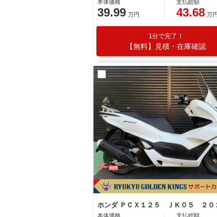
本体価格
支払総額
39.99
43.68
万円
万
1分で完了！
【無料】見積・在庫確認
本体価格
支払総額