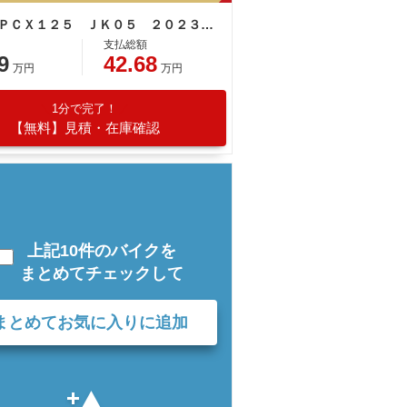
ホンダ ＰＣＸ１２５ ＪＫ０５ ２０２３年モデル パールジャスミンホワイト
支払総額
9
42.68
万円
万円
1分で完了！
【無料】見積・在庫確認
上記10件のバイクを
まとめてチェックして
まとめてお気に入りに追加