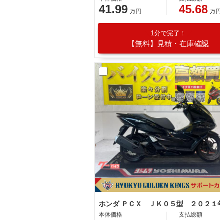
41.99
45.68
万円
万
1分で完了！
【無料】見積・在庫確認
本体価格
支払総額