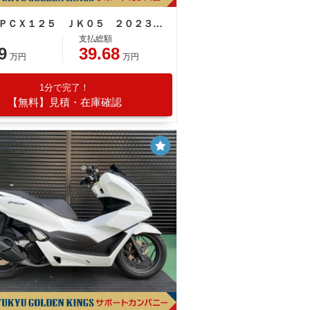
ホンダ ＰＣＸ１２５ ＪＫ０５ ２０２３年モデル 純正リアＢＯＸ マットマインブラウンメタリック
支払総額
9
39.68
万円
万円
1分で完了！
【無料】見積・在庫確認