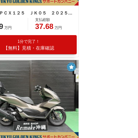
ホンダ ＰＣＸ１２５ ＪＫ０５ ２０２５年モデル レバー パールマゼラニックブラック
支払総額
9
37.68
万円
万円
1分で完了！
【無料】見積・在庫確認