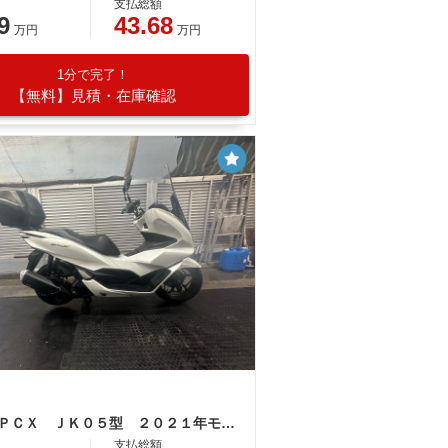
支払総額
9
43.68
万円
万円
1分で完了！
【無料】見積・在庫確認
ホンダ ＰＣＸ ＪＫ０５型 ２０２１年モデル ボディーマウントシールド キーレスＴｙｐｅリアボックス 純正スペアキー付 ＵＳＢ ＴｙｐｅＣ
支払総額