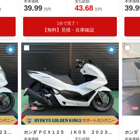
本体価格
支払総額
本体価格
39.99
43.68
39.9
円
万円
万円
1分で完了！
【無料】見積・在庫確認
ホンダ ＰＣＸ１２５ ＪＫ０５ ２０２３年モデル 社外スクリーン バックレスト パールジャスミンホワイト
ホンダ ＰＣＸ１２５ ＪＫ０５ ２０２３年モデル パールジャスミンホワイト
本体価格
支払総額
本体価格