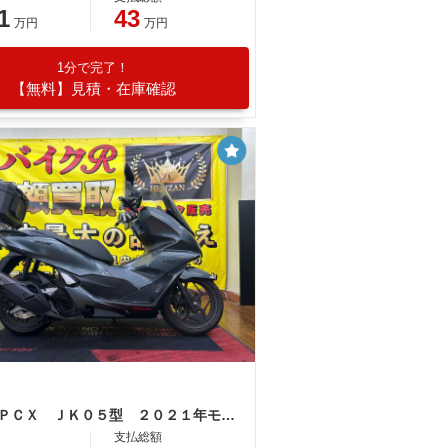
1
43
万円
万円
1分で完了！
【無料】見積・在庫確認
ホンダ ＰＣＸ ＪＫ０５型 ２０２１年モデル リアボックス ナックルガード
支払総額