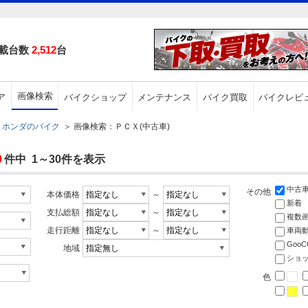
載台数
2,512
台
画像検索
ア
バイクショップ
メンテナンス
バイク買取
バイクレビ
ホンダのバイク
＞
画像検索：ＰＣＸ(中古車)
9
件中 1～30件を表示
中古
その他
本体価格
～
新着
支払総額
～
複数
走行距離
～
車両
Goo
地域
ショ
色