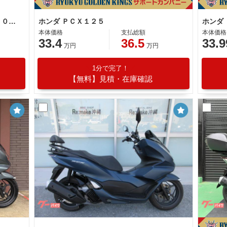
ホンダ ＰＣＸ ８ＢＪ−ＪＫ０５型 ２０２５年モデル
ホンダ ＰＣＸ１２５
本体価格
支払総額
本体価格
33.4
36.5
33.9
万円
万円
1分で完了！
【無料】見積・在庫確認