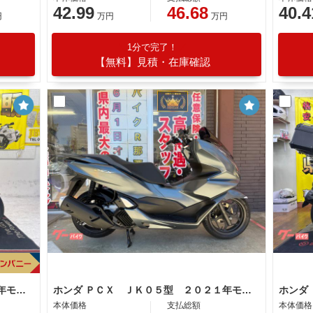
42.99
46.68
40.4
円
万円
万円
1分で完了！
【無料】見積・在庫確認
ホンダ ＰＣＸ ＪＫ０５型 ２０２１年モデル ＡＢＳ スマホホルダー キーレス
ホンダ ＰＣＸ ＪＫ０５型 ２０２１年モデル スマートキー ＡＢＳ ＬＥＤヘッドライト ＬＥＤテールランプ
本体価格
支払総額
本体価格