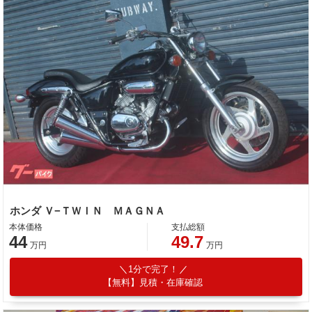
ホンダ Ｖ−ＴＷＩＮ ＭＡＧＮＡ
本体価格
支払総額
44
49.7
万円
万円
1分で完了！
【無料】見積・在庫確認