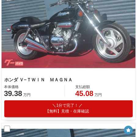
ホンダ Ｖ−ＴＷＩＮ ＭＡＧＮＡ
本体価格
支払総額
39.38
45.08
万円
万円
1分で完了！
【無料】見積・在庫確認