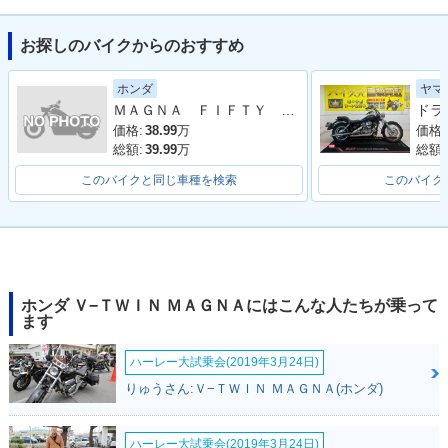
お探しのバイクからのおすすめ
2001年 V-TWIN MA
1999年 V-TWIN MA
1997年 V-TWIN MA
ホンダ
ヤマ
GNA・カラーチェン
GNA・マイナーチェ
GNA S Special Edit
ＭＡＧＮＡ ＦＩＦＴＹ ２００１年モデル 純正車両
ジ
ンジ
ion・特別・限定仕
様
価格:
38.99
万
価格:
総額:
39.99
万
総額:
このバイクと同じ車種を検索
このバイク
1997年 V-TWIN MA
1997年 V-TWIN MA
1996年 V-TWIN MA
GNA S・マイナーチ
GNA・マイナーチェ
GNA S・追加
ホンダ Ｖ−ＴＷＩＮ ＭＡＧＮＡにはこんな人たちが乗って
ェンジ
ンジ
ます
ハーレー大試乗会(2019年3月24日)
りゅうさん:Ｖ−ＴＷＩＮ ＭＡＧＮＡ(ホンダ)
ハーレー大試乗会(2019年3月24日)