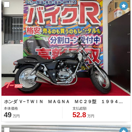
ホンダ Ｖ−ＴＷＩＮ ＭＡＧＮＡ ＭＣ２９型 １９９４年式 ノーマル車
本体価格
支払総額
49
52.8
万円
万円