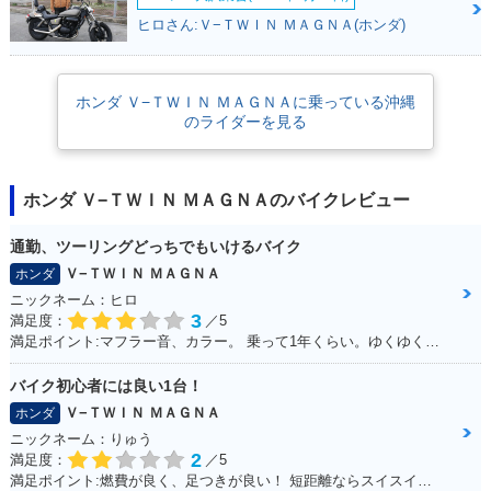
1995年 V-TWIN MA
1994年 V-TWIN MA
ヒロさん:Ｖ−ＴＷＩＮ ＭＡＧＮＡ(ホンダ)
GNA・カラーチェン
GNA・新登場
ジ
ホンダ Ｖ−ＴＷＩＮ ＭＡＧＮＡに乗っている沖縄
のライダーを見る
ホンダ Ｖ−ＴＷＩＮ ＭＡＧＮＡのバイクレビュー
通勤、ツーリングどっちでもいけるバイク
Ｖ−ＴＷＩＮ ＭＡＧＮＡ
ホンダ
ニックネーム：ヒロ
3
満足度：
／5
満足ポイント:マフラー音、カラー。 乗って1年くらい。ゆくゆくはハーレーに！通勤で使ってる。 ショック、ハンドル周りをカスタムしていきたい。
バイク初心者には良い1台！
Ｖ−ＴＷＩＮ ＭＡＧＮＡ
ホンダ
ニックネーム：りゅう
2
満足度：
／5
満足ポイント:燃費が良く、足つきが良い！ 短距離ならスイスイいけます！ パーツもたくさんあるのでカスタマイズしやすいです。