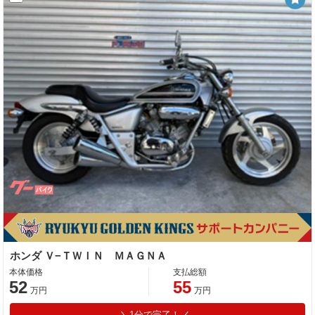
ホンダ Ｖ−ＴＷＩＮ ＭＡＧＮＡ
本体価格
支払総額
52
55
万円
万円
1分で完了！