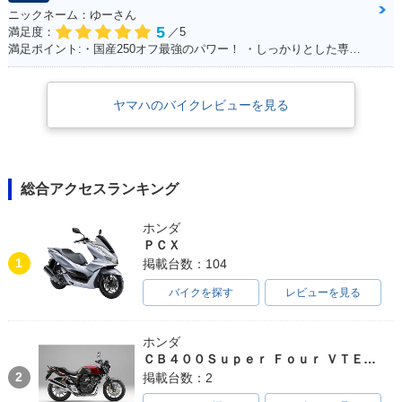
ニックネーム：ゆーさん
5
満足度：
／5
満足ポイント:・国産250オフ最強のパワー！ ・しっかりとした専用設計の足回り！ ・スタイルよすぎ！ノーマル車でもめちゃカッコイイ！！ ・アフターパーツも250オフの中では多い方！ ・メンテサイクル長いから楽！ ・デカールでイメチェンし放題だから飽きが来ない！ ・ネットで情報集めがしやすい（ユーザーが多い）
ヤマハのバイクレビューを見る
総合アクセスランキング
ホンダ
ＰＣＸ
1
掲載台数：104
バイクを探す
レビューを見る
ホンダ
ＣＢ４００Ｓｕｐｅｒ Ｆｏｕｒ ＶＴＥＣ ＳＰＥＣ３
2
掲載台数：2