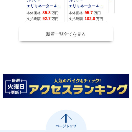
カワサキ
カワサキ
カワサキ
エリミネーター４００
エリミネーター４００ＳＥ
85.8
95.7
11
本体価格:
万円
本体価格:
万円
本体価格:
92.7
102.6
12
支払総額:
万円
支払総額:
万円
支払総額:
新着一覧全てを見る