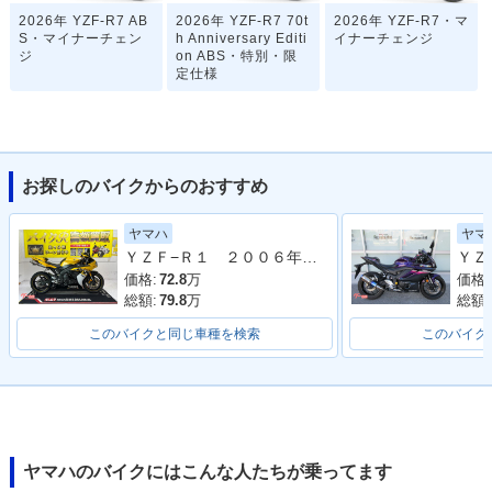
2026年 YZF-R7 AB
2026年 YZF-R7 70t
2026年 YZF-R7・マ
S・マイナーチェン
h Anniversary Editi
イナーチェンジ
ジ
on ABS・特別・限
定仕様
お探しのバイクからのおすすめ
ヤマハ
ヤマ
2025年 YZF-R7・カ
2024年 YZF-R7・カ
2023年 YZF-R7・そ
ＹＺＦ−Ｒ１ ２００６年モデル 逆車 ストライカーサイレンサー フェンダーレス エンジンスライダー シングルシート
ラーチェンジ
ラーチェンジ
の他
価格:
72.8
万
価格:
総額:
79.8
万
総額:
このバイクと同じ車種を検索
このバイク
2023年 YZF-R7・カ
2022年 YZF-R7・そ
2022年 YZF-R7 AB
ラーチェンジ
の他
S WGP 60th Annive
rsary・特別・限定仕
ヤマハのバイクにはこんな人たちが乗ってます
様