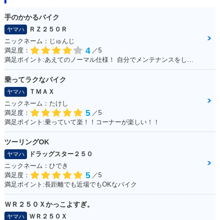
手のかかるバイク
ＲＺ２５０Ｒ
ヤマハ
ニックネーム：じゅんじ
4
満足度：
／5
満足ポイント:あえてのノーマル仕様！ 自分でメンテナンスをして、手をかけることが楽しい！
乗ってラクなバイク
ＴＭＡＸ
ヤマハ
ニックネーム：たけし
5
満足度：
／5
満足ポイント:乗っていて楽！！コーナーが楽しい！！
ツーリングOK
ドラッグスター２５０
ヤマハ
ニックネーム：ひでき
5
満足度：
／5
満足ポイント:長距離でも近場でもOKなバイク
ＷＲ２５０Ｘかっこよすぎ。
ＷＲ２５０Ｘ
ヤマハ