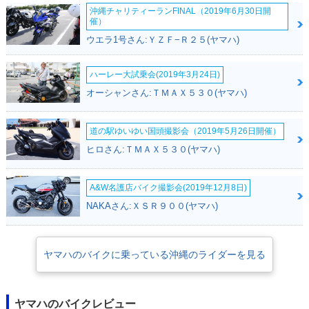
沖縄チャリティーランFINAL（2019年6月30日開
催）
ウエラ1号さん:ＹＺＦ−Ｒ２５(ヤマハ)
ハーレー大試乗会(2019年3月24日)
オーシャンさん:ＴＭＡＸ５３０(ヤマハ)
2022年 YZF-R7・新
2022年 YZF-R7
1999年 YZF-R7（O
登場
W-02）・新登場
道の駅ゆいゆい国頭撮影会（2019年5月26日開催）
ヒロさん:ＴＭＡＸ５３０(ヤマハ)
A&W名護店バイク撮影会(2019年12月8日)
NAKAさん:ＸＳＲ９００(ヤマハ)
YZF-R7（OW-0
2）・その他
ヤマハのバイクに乗っている沖縄のライダーを見る
ヤマハのバイクレビュー