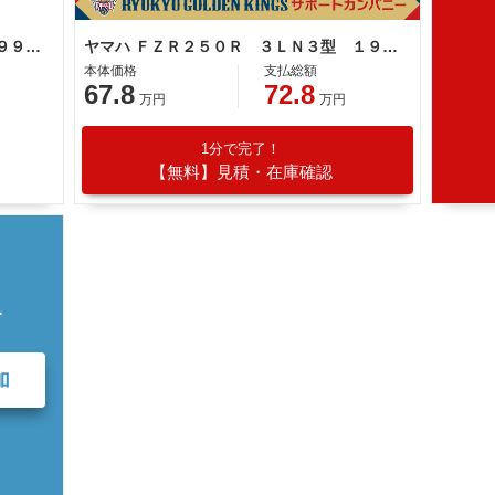
ヤマハ ＦＺＲ２５０Ｒ ３ＬＮ型 １９９０年モデル ＥＴＣ ダイシンサイレンサー 社外スプロケット
ヤマハ ＦＺＲ２５０Ｒ ３ＬＮ３型 １９９０年モデル 規制前４５馬力 フルノーマル車
本体価格
支払総額
67.8
72.8
万円
万円
1分で完了！
【無料】見積・在庫確認
て
加