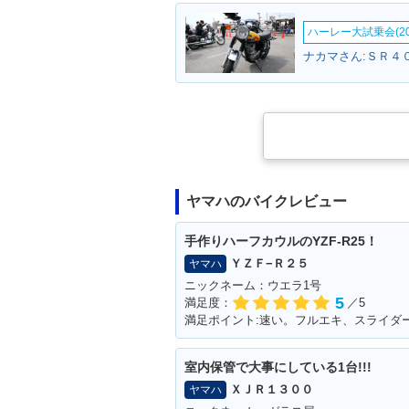
ハーレー大試乗会(20
ナカマさん:ＳＲ４０
ヤマハのバイクレビュー
手作りハーフカウルのYZF-R25！
ＹＺＦ−Ｒ２５
ヤマハ
ニックネーム：ウエラ1号
5
満足度：
／5
満足ポイント:速い。フルエキ、スライダ
室内保管で大事にしている1台!!!
ＸＪＲ１３００
ヤマハ