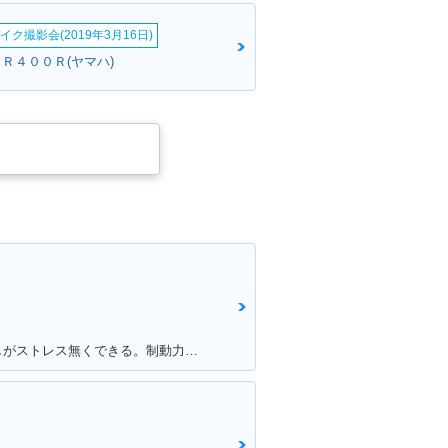
イク撮影会(2019年3月16日)
ＪＲ４００Ｒ(ヤマハ)
ク
満足ポイント:加速が良くて追い越しがストレス無くできる。制動力グッド。