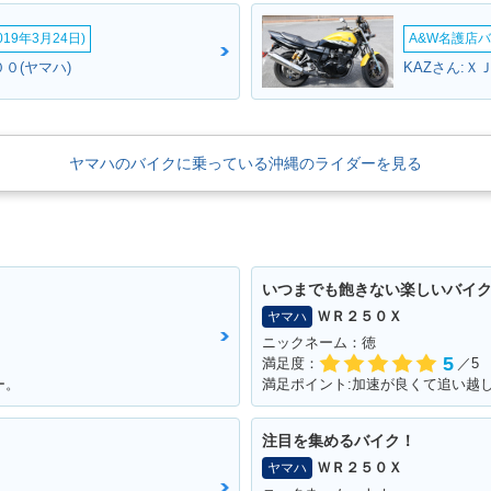
19年3月24日)
A&W名護店バ
０(ヤマハ)
KAZさん:Ｘ
ヤマハのバイクに乗っている沖縄のライダーを見る
いつまでも飽きない楽しいバイ
ＷＲ２５０Ｘ
ヤマハ
ニックネーム：徳
5
満足度：
／5
ー。
注目を集めるバイク！
ＷＲ２５０Ｘ
ヤマハ