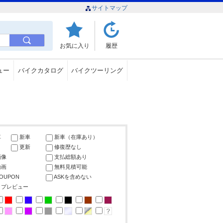
サイトマップ
お気に入り
履歴
ュー
バイクカタログ
バイクツーリング
車
新車
新車（在庫あり）
更新
修復歴なし
画像
支払総額あり
動画
無料見積可能
COUPON
ASKを含めない
ップレビュー