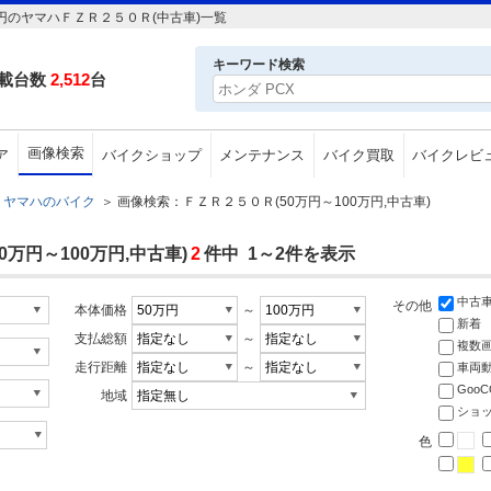
円のヤマハＦＺＲ２５０Ｒ(中古車)一覧
キーワード検索
載台数
2,512
台
画像検索
ア
バイクショップ
メンテナンス
バイク買取
バイクレビ
ヤマハのバイク
＞
画像検索：ＦＺＲ２５０Ｒ(50万円～100万円,中古車)
万円～100万円,中古車)
2
件中 1～2件を表示
中古
その他
本体価格
～
新着
支払総額
～
複数
走行距離
～
車両
Goo
地域
ショ
色