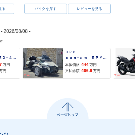
見る
バイクを探す
レビューを見る
- 2026/08/08 -
す
ＢＲＰ
Ｎｉｎｊａ ＺＸ−４Ｒ ＳＥ
ｃａｎ−ａｍ ＳＰＹＤＥＲ ＲＴ ＬＩＭＩＴＥＤ
7
444
万円
本体価格:
万円
466.9
万円
支払総額:
万円
ンツ