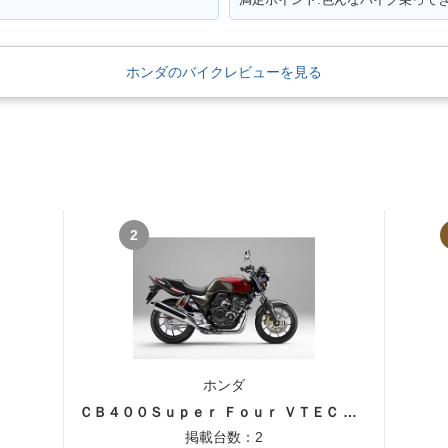
ホンダのバイクレビューを見る
2
ホンダ
ＣＢ４００Ｓｕｐｅｒ Ｆｏｕｒ ＶＴＥＣ ＳＰＥＣ３
掲載台数：2