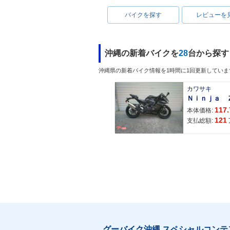
バイクを探す
レビューを
沖縄の新着バイクを
28
台から探す
沖縄県の新着バイク情報を1時間に1回更新していま
カワサキ
117.
本体価格:
121
支払総額:
グーバイク沖縄 スペシャルコンテ