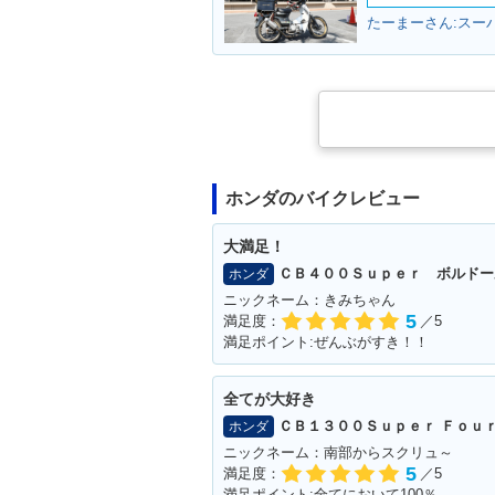
たーまーさん:スー
ホンダのバイクレビュー
大満足！
ＣＢ４００Ｓｕｐｅｒ ボルドー
ホンダ
ニックネーム：きみちゃん
5
満足度：
／5
満足ポイント:ぜんぶがすき！！
全てが大好き
ＣＢ１３００Ｓｕｐｅｒ Ｆｏｕ
ホンダ
ニックネーム：南部からスクリュ～
5
満足度：
／5
満足ポイント:全てにおいて100％