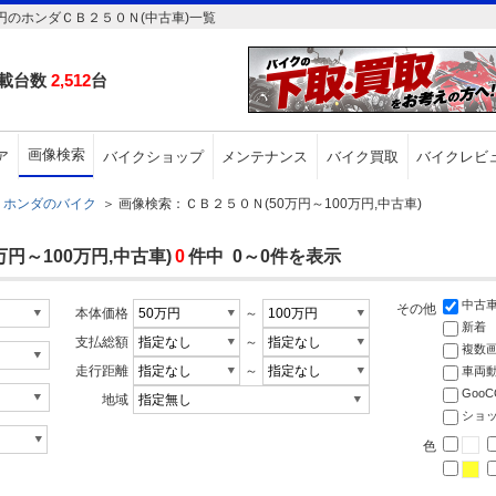
円のホンダＣＢ２５０Ｎ(中古車)一覧
載台数
2,512
台
画像検索
ア
バイクショップ
メンテナンス
バイク買取
バイクレビ
ホンダのバイク
＞
画像検索：ＣＢ２５０Ｎ(50万円～100万円,中古車)
円～100万円,中古車)
0
件中 0～0件を表示
中古
その他
本体価格
～
新着
支払総額
～
複数
走行距離
～
車両
Goo
地域
ショ
色