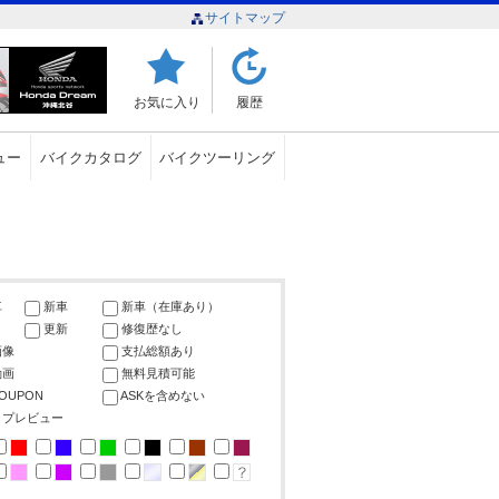
サイトマップ
お気に入り
履歴
ュー
バイクカタログ
バイクツーリング
車
新車
新車（在庫あり）
更新
修復歴なし
画像
支払総額あり
動画
無料見積可能
COUPON
ASKを含めない
ップレビュー