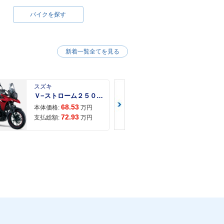
バイクを探す
新着一覧全てを見る
スズキ
スズキ
Ｖ−ストローム２５０ ２６年モデル 水冷２気筒エンジン ＬＥＤヘッドライト標準装備
68.53
68.
本体価格:
万円
本体価格:
72.93
71.
支払総額:
万円
支払総額: