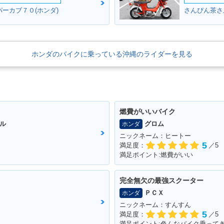
パーカブ７０(ホンダ)
さんぴん茶さ
ホンダのバイクに乗っている沖縄のライダーを見る
燃費がいいバイク
ル
グロム
ホンダ
ニックネーム：ヒートー
5
満足度：
／5
満足ポイント:燃費がいい
完全無欠の最強スクーター
ｒ
ＰＣＸ
ホンダ
ニックネーム：すんすん
5
満足度：
／5