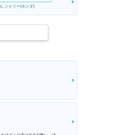
ん:シャリー(ホンダ)
満足ポイント:色んなバイク乗ってきたけどこの子は欠点が無い。ほんとに不満が出ない完成度の高いバイク！