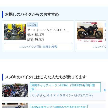
お探しのバイクからのおすすめ
2020年 V-Strom 25
2020年 V-Strom 25
2019年 V-Strom 25
スズキ
0 ABS・カラーチェ
0・カラーチェンジ
0 ABS・追加
Ｖ−ストローム２５０ＳＸ ローシートモデル
Ｇ
ンジ
価格:
59.1
万
価
総額:
62.5
万
総
このバイクと同じ車種を検索
このバイク
2019年 V-Strom 25
2017年 V-Strom 25
V-Strom 250
0・マイナーチェン
0・新登場
ジ
スズキのバイクにはこんな人たちが乗ってます
沖縄チャリティーランFINAL（2019年6月30日開
催）
パル子さん:ＧＳＸ４００インパルス(スズキ)
A&W名護店バイク撮影会(2019年3月16日)