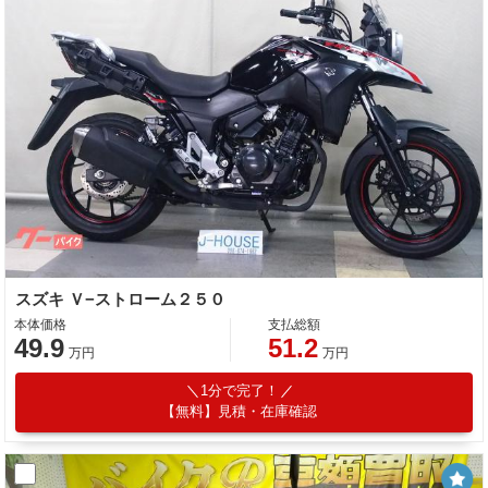
スズキ Ｖ−ストローム２５０
本体価格
支払総額
49.9
51.2
万円
万円
1分で完了！
【無料】見積・在庫確認