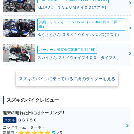
KEIさん:ＩＮＡＺＵＭＡ４００(スズキ)
沖縄チャリティーランFINAL（2019年6月30日開
催）
ゆうさくさん:ＧＳＸ４００インパルス(スズキ)
ハーレー大試乗会(2019年3月24日)
スカイさん:スカイウェイブ４００ タイプＳ(スズキ)
スズキのバイクに乗っている沖縄のライダーを見る
スズキのバイクレビュー
週末の晴れた日にはツーリング！
ＧＳ７５０
スズキ
ニックネーム：ターボー
5
満足度：
／5