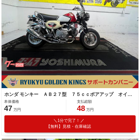
ホンダ モンキー ＡＢ２７型 ７５ｃｃボアアップ オイルクーラー エアクリーナー ステップ マフラー タコメーター その他改造多数
本体価格
支払総額
47
48
万円
万円
1分で完了！
【無料】見積・在庫確認