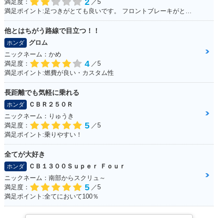
2
満足度：
／5
満足ポイント:足つきがとても良いです。 フロントブレーキがとてもよく効くため安心感があります。 アメリカンタイプと言われるだけあって、巡航速度に乗ると安定性が比較的良いです。
他とはちがう路線で目立つ！！
グロム
ホンダ
ニックネーム：かめ
2002年 MONKEY・
2001年 MONKEY S
2001年 MONKEY・
4
満足度：
／5
特別・限定仕様
pecial・特別・限定
カラーチェンジ
満足ポイント:燃費が良い・カスタム性
仕様
長距離でも気軽に乗れる
ＣＢＲ２５０Ｒ
ホンダ
ニックネーム：りゅうき
5
満足度：
／5
満足ポイント:乗りやすい！
2000年 MONKEY
1999年 MONKEY・
1997年 MONKEY S
全てが大好き
新春スペシャル・特
マイナーチェンジ
P(30周年記念車)・
ＣＢ１３００Ｓｕｐｅｒ Ｆｏｕｒ
ホンダ
別・限定仕様
特別・限定仕様
ニックネーム：南部からスクリュ～
5
満足度：
／5
満足ポイント:全てにおいて100％