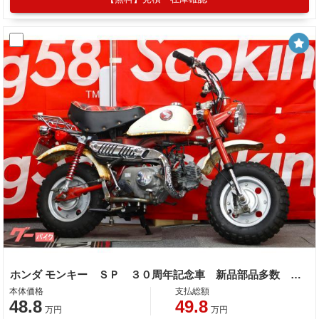
ホンダ モンキー ＳＰ ３０周年記念車 新品部品多数 Ｚ５０Ｊ
本体価格
支払総額
48.8
49.8
万円
万円