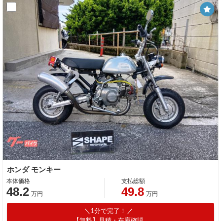
ホンダ モンキー
本体価格
支払総額
48.2
49.8
万円
万円
1分で完了！
【無料】見積・在庫確認