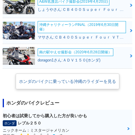
A&W名護店バイク撮影会(2019年4月20日)
2009年 MONKEY Li
2006年 MONKEY 4
2006年 MONKEY Li
しょうやさん:ＣＢ４００Ｓｕｐｅｒ Ｆｏｕｒ ＶＴＥＣ ＳＰＥＣ３(ホンダ)
mited・特別・限定
0周年スペシャル・
mited・特別・限定
仕様
特別・限定仕様
仕様
沖縄チャリティーランFINAL（2019年6月30日開
催）
マサさん:ＣＢ４００Ｓｕｐｅｒ Ｆｏｕｒ ＶＴＥＣ ＳＰＥＣ２(ホンダ)
南の駅やえせ撮影会（2020年6月28日開催）
doragon1さん:ＡＤＶ１５０(ホンダ)
2005年 MONKEY・
2004年 MONKEY・
2003年 MONKEY S
カラーチェンジ
特別・限定仕様
pecial・特別・限定
仕様
ホンダのバイクに乗っている沖縄のライダーを見る
ホンダのバイクレビュー
初心者は試乗してから購入した方が良いかも
2003年 MONKEY・
2002年 MONKEY S
2002年 MONKEY・
カラーチェンジ
pecial・特別・限定
カラーチェンジ
レブル２５０
ホンダ
仕様
ニックネーム：ミスタージャメリカン