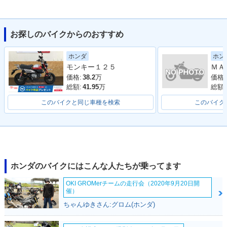
お探しのバイクからのおすすめ
2014年 MONKEY
2013年 MONKEY Li
2012年 MONKEY Li
ホン
ホンダ
くまモンバージョ
mited・特別・限定
mited・特別・限定
モンキー１２５
ン・特別・限定仕様
仕様
仕様
価格:
価格:
38.2
万
総額:
総額:
41.95
万
このバイクと同じ車種を検索
このバイク
2012年 MONKEY・
2011年 MONKEY Li
2009年 MONKEY・
カラーチェンジ
mited・特別・限定
フルモデルチェンジ
仕様
ホンダのバイクにはこんな人たちが乗ってます
OKI GROMerチームの走行会（2020年9月20日開
催）
ちゃんゆきさん:グロム(ホンダ)