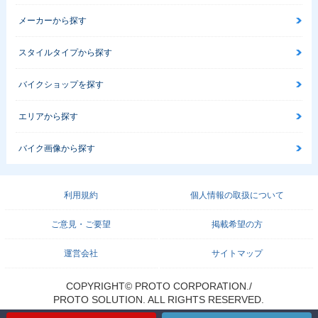
メーカーから探す
スタイルタイプから探す
バイクショップを探す
1981年 MONKEY・
1979年 MONKEY・
1978年 MONKEY・
エリアから探す
マイナーチェンジ
特別・限定仕様
マイナーチェンジ
バイク画像から探す
利用規約
個人情報の取扱について
ご意見・ご要望
掲載希望の方
1975年 MONKEY・
1974年 MONKEY・
1970年 MONKEY Z
マイナーチェンジ
フルモデルチェンジ
50Z・フルモデルチ
ェンジ
運営会社
サイトマップ
COPYRIGHT© PROTO CORPORATION./
PROTO SOLUTION. ALL RIGHTS RESERVED.