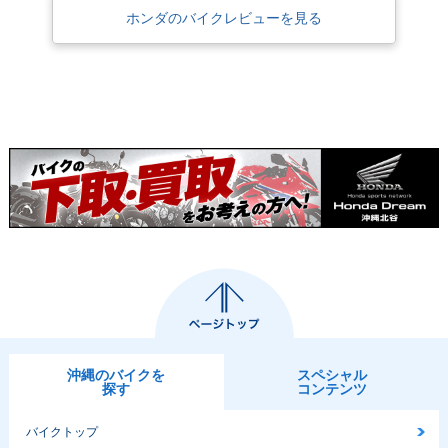
ホンダのバイクレビューを見る
1993年 MONKEY・
1996年 MONKEY Li
1995年 MONKEY・
マイナーチェンジ
mited・特別・限定
カラーチェンジ
仕様
1992年 MONKEY・
1990年 MONKEY・
1988年 MONKEY W
マイナーチェンジ
特別・限定仕様
hite Special・特
別・限定仕様
沖縄のバイクを
スペシャル
探す
コンテンツ
1988年 MONKEY・
1985年 MONKEY・
1984年 MONKEY
カラーチェンジ
マイナーチェンジ
ゴールドメッキ仕
バイクトップ
様・特別・限定仕様