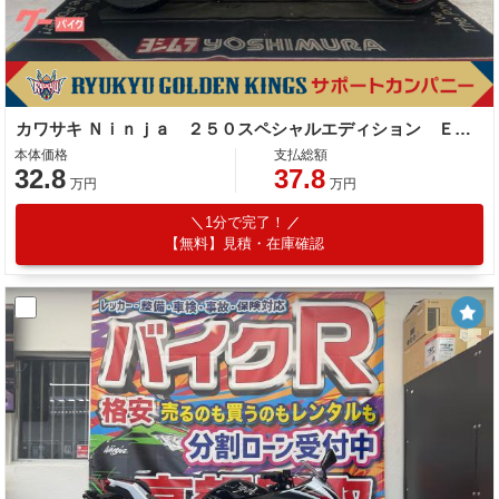
カワサキ Ｎｉｎｊａ ２５０スペシャルエディション ＥＸ２５０Ｌ型 ２０１４年モデル 社外スマホホルダー 社外スクリーン エンブレム
本体価格
支払総額
32.8
37.8
万円
万円
1分で完了！
【無料】見積・在庫確認