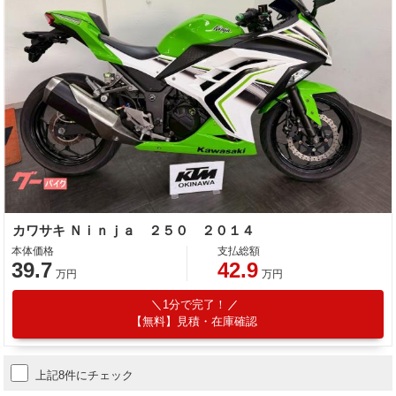
カワサキ Ｎｉｎｊａ ２５０ ２０１４
本体価格
支払総額
39.7
42.9
万円
万円
1分で完了！
【無料】見積・在庫確認
上記8件にチェック