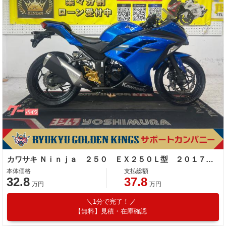
カワサキ Ｎｉｎｊａ ２５０ ＥＸ２５０Ｌ型 ２０１７年モデル 社外レバー マルチバー バーエンド ＥＴＣ
本体価格
支払総額
32.8
37.8
万円
万円
1分で完了！
【無料】見積・在庫確認