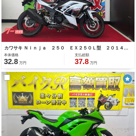
カワサキ Ｎｉｎｊａ ２５０ ＥＸ２５０Ｌ型 ２０１４年モデル ＡＢＳ付き サイドスタンド
本体価格
支払総額
32.8
37.8
万円
万円