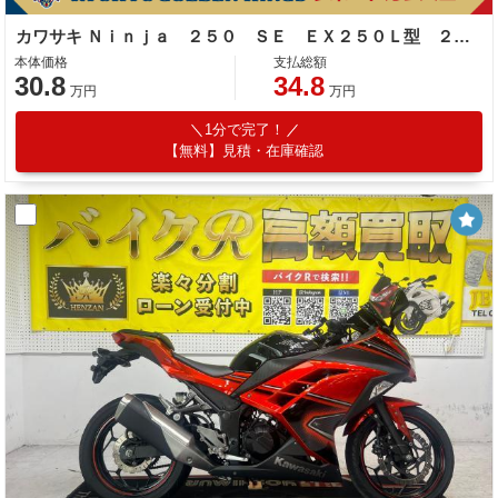
カワサキ Ｎｉｎｊａ ２５０ ＳＥ ＥＸ２５０Ｌ型 ２０１４年モデル ＥＴＣ 社外マルチバー フェンダーレス ＵＳＢポート
本体価格
支払総額
30.8
34.8
万円
万円
1分で完了！
【無料】見積・在庫確認