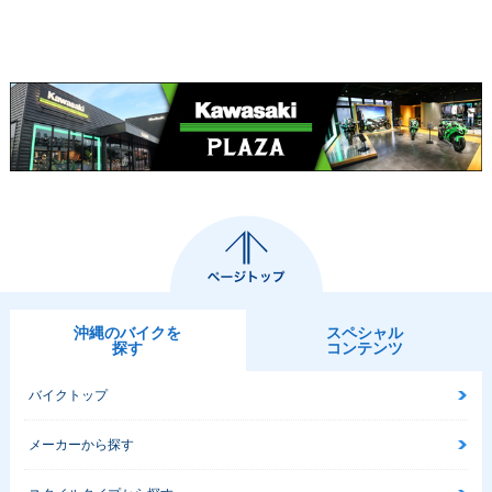
2014年 Ninja 25
2013年 Ninja 250
2013年 Ninja 250 A
0・カラーチェンジ
Special Edition・新
BS Special Editio
登場
n・新登場
沖縄のバイクを
スペシャル
探す
コンテンツ
2013年 Ninja 25
0・新登場
バイクトップ
メーカーから探す