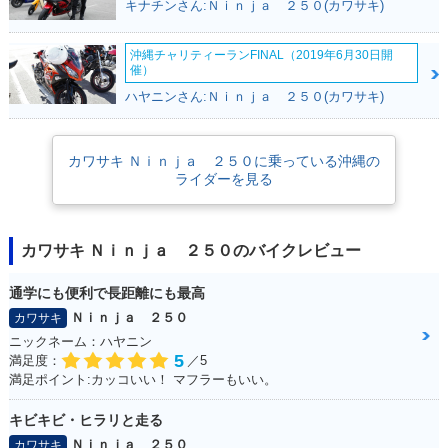
キナチンさん:Ｎｉｎｊａ ２５０(カワサキ)
沖縄チャリティーランFINAL（2019年6月30日開
催）
2018年 Ninja 250
2018年 Ninja 25
2017年 Ninja 250 A
ハヤニンさん:Ｎｉｎｊａ ２５０(カワサキ)
KRT Edition・特
0・フルモデルチェ
BS KRT Winter Tes
別・限定仕様
ンジ
t Edition・特別・限
定仕様
カワサキ Ｎｉｎｊａ ２５０に乗っている沖縄の
ライダーを見る
カワサキ Ｎｉｎｊａ ２５０のバイクレビュー
2017年 Ninja 250 A
2017年 Ninja 250 A
2017年 Ninja 25
通学にも便利で長距離にも最高
BS Special Editio
BS KRT Edition・
0・カラーチェンジ
n・カラーチェンジ
カラーチェンジ
Ｎｉｎｊａ ２５０
カワサキ
ニックネーム：ハヤニン
5
満足度：
／5
満足ポイント:カッコいい！ マフラーもいい。
キビキビ・ヒラリと走る
Ｎｉｎｊａ ２５０
カワサキ