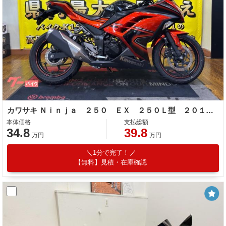
カワサキ Ｎｉｎｊａ ２５０ ＥＸ ２５０Ｌ型 ２０１４年モデル
本体価格
支払総額
34.8
39.8
万円
万円
1分で完了！
【無料】見積・在庫確認