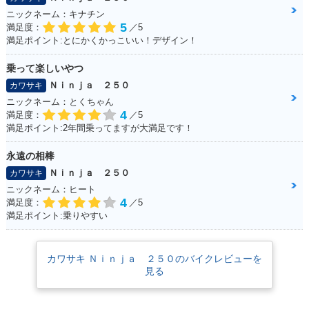
2016年 Ninja 250 A
2016年 Ninja 250
2016年 Ninja 250 A
ニックネーム：キナチン
BS KRT Edition・
Special Edition・カ
BS Special Editio
5
満足度：
／5
特別・限定仕様
ラーチェンジ
n・カラーチェンジ
満足ポイント:とにかくかっこいい！デザイン！
乗って楽しいやつ
Ｎｉｎｊａ ２５０
カワサキ
ニックネーム：とくちゃん
4
満足度：
／5
満足ポイント:2年間乗ってますが大満足です！
2016年 Ninja 25
2015年 Ninja 250
2015年 Ninja 250 A
0・カラーチェンジ
Special Edition・マ
BS Special Editio
永遠の相棒
イナーチェンジ
n・マイナーチェン
ジ
Ｎｉｎｊａ ２５０
カワサキ
ニックネーム：ヒート
4
満足度：
／5
満足ポイント:乗りやすい
カワサキ Ｎｉｎｊａ ２５０のバイクレビューを
見る
2015年 Ninja 25
2014年 Ninja 250
2014年 Ninja 250 A
0・マイナーチェン
Special Edition・カ
BS Special Editio
ジ
ラーチェンジ
n・カラーチェンジ