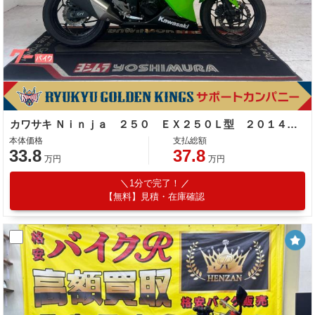
カワサキ Ｎｉｎｊａ ２５０ ＥＸ２５０Ｌ型 ２０１４年モデル
本体価格
支払総額
33.8
37.8
万円
万円
1分で完了！
【無料】見積・在庫確認