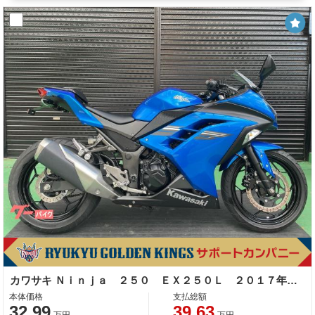
カワサキ Ｎｉｎｊａ ２５０ ＥＸ２５０Ｌ ２０１７年モデル キャンディープラズマブルー
本体価格
支払総額
32.99
39.63
万円
万円