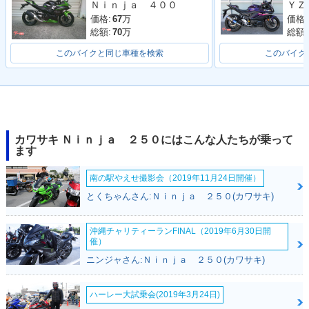
Ｎｉｎｊａ ４００
ナーチェンジ
ジ
価格:
価格:
67
万
総額:
総額:
70
万
このバイクと同じ車種を検索
このバイク
2022年 Ninja 25
2021年 Ninja 250
2021年 Ninja 25
0・カラーチェンジ
KRT Edition・特
0・カラーチェンジ
別・限定仕様
カワサキ Ｎｉｎｊａ ２５０にはこんな人たちが乗って
ます
南の駅やえせ撮影会（2019年11月24日開催）
とくちゃんさん:Ｎｉｎｊａ ２５０(カワサキ)
沖縄チャリティーランFINAL（2019年6月30日開
2020年 Ninja 250
2020年 Ninja 25
2019年 Ninja 25
催）
KRT Edition・特
0・カラーチェンジ
0・カラーチェンジ
ニンジャさん:Ｎｉｎｊａ ２５０(カワサキ)
別・限定仕様
ハーレー大試乗会(2019年3月24日)