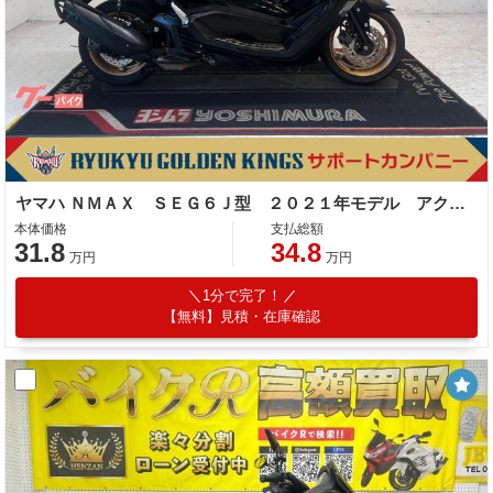
ヤマハ ＮＭＡＸ ＳＥＧ６Ｊ型 ２０２１年モデル アクセサリーバー
本体価格
支払総額
31.8
34.8
万円
万円
1分で完了！
【無料】見積・在庫確認