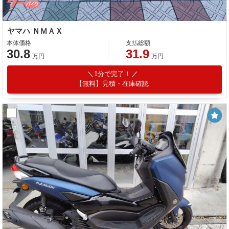
ヤマハ ＮＭＡＸ
本体価格
支払総額
30.8
31.9
万円
万円
1分で完了！
【無料】見積・在庫確認