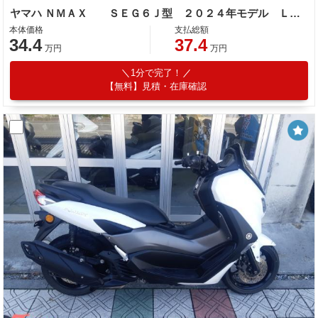
ヤマハ ＮＭＡＸ ＳＥＧ６Ｊ型 ２０２４年モデル ＬＥＤヘッドライト センタースタンド サイドスタンド
本体価格
支払総額
34.4
37.4
万円
万円
1分で完了！
【無料】見積・在庫確認