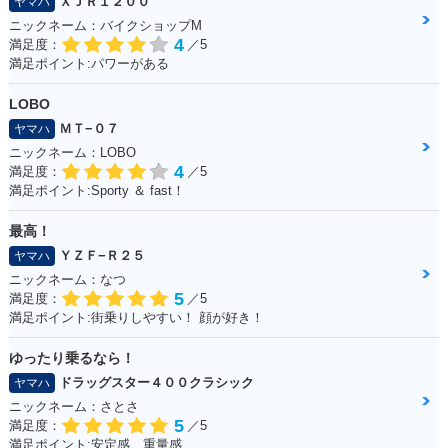
ＸＪＲ１２００
ヤマハ
ニックネーム：バイクショップM
4
満足度：
／5
満足ポイント:パワーがある
LOBO
ＭＴ−０７
ヤマハ
ニックネーム：LOBO
4
満足度：
／5
満足ポイント:Sporty ＆ fast！
最高！
ＹＺＦ−Ｒ２５
ヤマハ
ニックネーム：なつ
5
満足度：
／5
満足ポイント:街乗りしやすい！ 顔が好き！
ゆったり乗るなら！
ドラッグスター４００クラシック
ヤマハ
ニックネーム：さとさ
5
満足度：
／5
満足ポイント:安定感、重量感