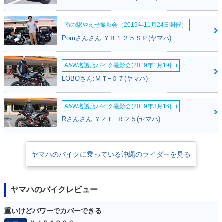
南の駅やえせ撮影会（2019年11月24日開催）
2017年 NMAX AB
2016年 NMAX・新
S・マイナーチェン
登場
Pomさんさん:ＹＢ１２５ＳＰ(ヤマハ)
ジ
A&W名護店バイク撮影会(2019年1月19日)
LOBOさん:ＭＴ−０７(ヤマハ)
A&W名護店バイク撮影会(2019年3月16日)
Rさんさん:ＹＺＦ−Ｒ２５(ヤマハ)
ヤマハのバイクに乗っている沖縄のライダーを見る
ヤマハのバイクレビュー
重いけどパワーでカバーできる