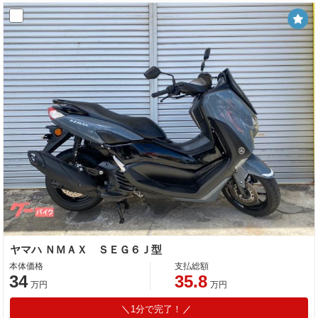
ヤマハ ＮＭＡＸ ＳＥＧ６Ｊ型
本体価格
支払総額
34
35.8
万円
万円
1分で完了！