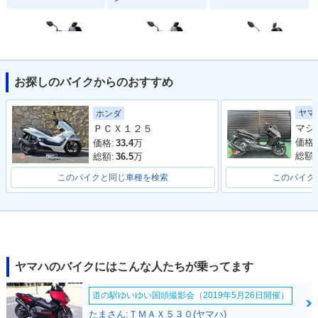
お探しのバイクからのおすすめ
2022年 NMAX AB
2021年 NMAX AB
2021年 NMAX ABS
ヤマ
ホンダ
S・カラーチェンジ
S・フルモデルチェ
ＰＣＸ１２５
ンジ
価格:
価格:
33.4
万
総額:
総額:
36.5
万
このバイクと同じ車種を検索
このバイク
2020年 NMAX AB
2019年 NMAX AB
2018年 NMAX AB
S・カラーチェンジ
S・カラーチェンジ
S・カラーチェンジ
ヤマハのバイクにはこんな人たちが乗ってます
道の駅ゆいゆい国頭撮影会（2019年5月26日開催）
たまさん:ＴＭＡＸ５３０(ヤマハ)