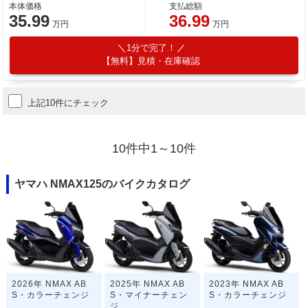
本体価格
支払総額
35.99
36.99
万円
万円
1分で完了！
【無料】見積・在庫確認
上記10件にチェック
10件中1～10件
ヤマハ NMAX125のバイクカタログ
2026年 NMAX AB
2025年 NMAX AB
2023年 NMAX AB
S・カラーチェンジ
S・マイナーチェン
S・カラーチェンジ
ジ