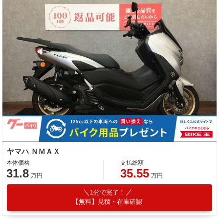
ヤマハ ＮＭＡＸ
本体価格
支払総額
31.8
35.55
万円
万円
1分で完了！
【無料】見積・在庫確認