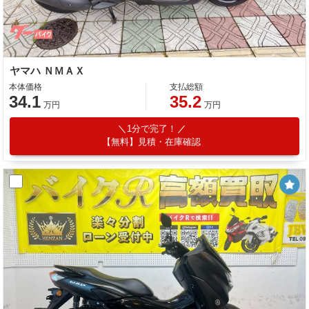
ヤマハ ＮＭＡＸ
本体価格
支払総額
34.1
35.2
万円
万円
1分で完了！
【無料】見積・在庫確認