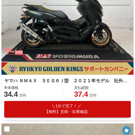
ヤマハ ＮＭＡＸ ＳＥＧ６Ｊ型 ２０２１年モデル 社外マフラー レバー スマホホルダー サイドスタンド センタースタンド
本体価格
支払総額
34.4
37.4
万円
万円
1分で完了！
【無料】見積・在庫確認