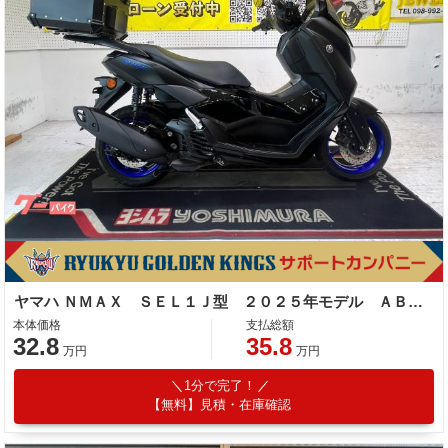
ヤマハ ＮＭＡＸ ＳＥＬ１Ｊ型 ２０２５年モデル ＡＢＳ キーレス リアキャリア リアＢＯＸ
本体価格
支払総額
32.8
35.8
万円
万円
1分で完了！
【無料】見積・在庫確認