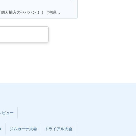
満足ポイント:カッコよくて速い！！個人輸入のセパハン！！（沖縄で他に見たことがない・・）
レビュー
ス
ジムカーナ大会
トライアル大会