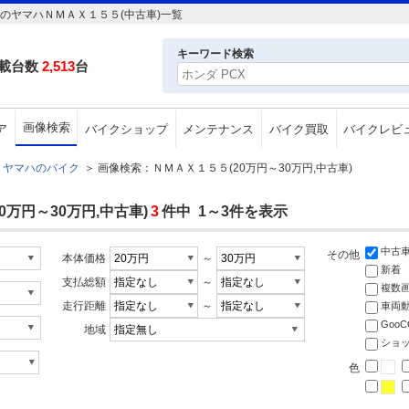
のヤマハＮＭＡＸ１５５(中古車)一覧
キーワード検索
載台数
2,513
台
画像検索
ア
バイクショップ
メンテナンス
バイク買取
バイクレビ
ヤマハのバイク
＞
画像検索：ＮＭＡＸ１５５(20万円～30万円,中古車)
万円～30万円,中古車)
3
件中 1～3件を表示
中古
その他
本体価格
～
新着
支払総額
～
複数
走行距離
～
車両
Goo
地域
ショ
色