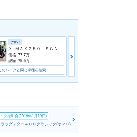
ヤマハ
ホンダ
Ｘ−ＭＡＸ２５０ ＳＧＡ８Ｊ型
ＰＣＸ１６０
価格:
73.7
万
価格:
39.9
万
総額:
75.5
万
総額:
42.9
万
このバイクと同じ車種を検索
このバイクと同じ車種を検索
イク撮影会(2019年1月19日)
ドラッグスター４００クラシック(ヤマハ)