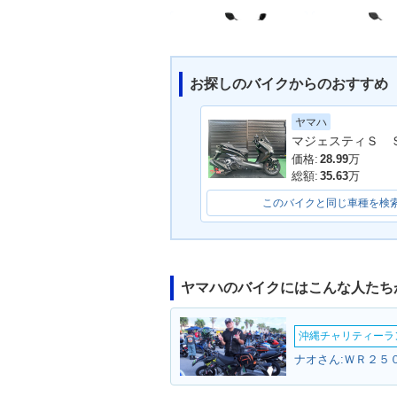
お探しのバイクからのおすすめ
ヤマハ
2019年 NMAX 155 AB
2018年 NMAX 
S・カラーチェンジ
S・カラーチェ
価格:
28.99
万
総額:
35.63
万
このバイクと同じ車種を検
ヤマハのバイクにはこんな人たち
沖縄チャリティーランF
ナオさん:ＷＲ２５０