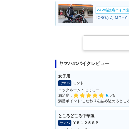
A&W名護店バイク撮影
LOBOさん:ＭＴ−０
ヤマハのバイクレビュー
女子用
ミント
ヤマハ
ニックネーム：にっしー
5
満足度：
／5
ところどころ中華製
ＹＢ１２５ＳＰ
ヤマハ