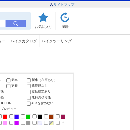
サイトマップ
お気に入り
履歴
ュー
バイクカタログ
バイクツーリング
車
新車
新車（在庫あり）
更新
修復歴なし
画像
支払総額あり
動画
無料見積可能
COUPON
ASKを含めない
ップレビュー