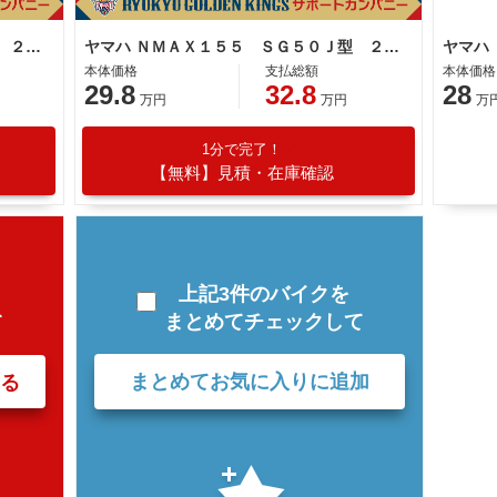
ヤマハ ＮＭＡＸ１５５ ＳＧ５０Ｊ型 ２０１８年モデル ＬＥＤヘッドライト サイドスタンド センタースタンド
ヤマハ ＮＭＡＸ１５５ ＳＧ５０Ｊ型 ２０１８年モデル 社外ナックルガード リアキャリア
ヤマハ
本体価格
支払総額
本体価格
29.8
32.8
28
万円
万円
万
1分で完了！
【無料】見積・在庫確認
上記3件のバイクを
まとめてチェックして
て
まとめてお気に入りに追加
る