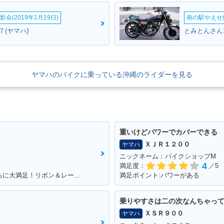
会(2019年1月19日)
南の駅やえせ撮
７(ヤマハ)
とみとんさん
ヤマハのバイクに乗っている沖縄のライダーを見る
重いけどパワーでカバーできる
ＸＪＲ１２００
ヤマハ
ニックネーム：バイクショップM
4
満足度：
／5
満足ポイント:こだわりを詰め込めるところに大満足！リボン＆レースの生地のシートがポイント！ ※今回のイベントでの撮影は、積載車等で移動をしており、 公道の走行はしておりません。
満足ポイント:パワーがある
乗りやすさは二の次なんちゃっ
ＸＳＲ９００
ヤマハ