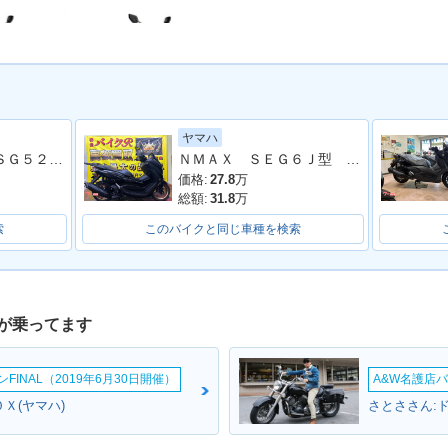
ヤマハ
155 AB
2017年 NMAX 155 AB
マジェスティＳ ＳＧ５２Ｊ 最終２０２０年モデル 純正ロングスクリーン ブラックメタリックＸ
ＮＭＡＸ ＳＥＧ６Ｊ型 ２０２３年モデル リアキャリア
ンジ
S・新登場
価格:
27.8
万
総額:
31.8
万
索
このバイクと同じ車種を検索
が乗ってます
INAL（2019年6月30日開催）
A&W名護店バ
Ｘ(ヤマハ)
さとささん: