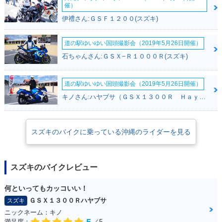
2004年 VanVan 20
2003年 VanVan 20
2003年 VanVan 20
催）
0・カラーチェンジ
0・カラーチェンジ
0Z・追加
伊禮さん:ＧＳＦ１２００(スズキ)
道の駅ゆいゆい国頭撮影会（2019年5月26日開催）
石ちゃんさん:ＧＳＸ−Ｒ１０００Ｒ(スズキ)
道の駅ゆいゆい国頭撮影会（2019年5月26日開催）
2002年 VanVan 20
2002年 VanVan 20
0・カラーチェンジ
0・新登場
キノさん:ハヤブサ（ＧＳＸ１３００Ｒ Ｈａｙａｂｕｓａ）(スズキ)
スズキのバイクに乗っている沖縄のライダーを見る
スズキのバイクレビュー
何といってもカッコいい！
ＧＳＸ１３００Ｒハヤブサ
スズキ
ニックネーム：キノ
5
満足度：
／5