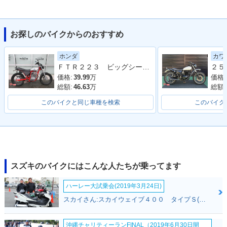
お探しのバイクからのおすすめ
2010年 VanVan 20
2008年 VanVan 20
2008年 VanVan 20
ホンダ
カワ
0・カラーチェンジ
0・カラーチェンジ
0・マイナーチェン
ＦＴＲ２２３ ビッグシーダーアルミタンク タックロールシート ロボハン フェンダーレス
ジ
価格:
39.99
万
価格:
総額:
46.63
万
総額:
このバイクと同じ車種を検索
このバイク
2006年 VanVan 20
2005年 VanVan 20
2004年 VanVan 20
0Z・カラーチェンジ
0Z・特別・限定仕様
0Z・カラーチェンジ
スズキのバイクにはこんな人たちが乗ってます
ハーレー大試乗会(2019年3月24日)
スカイさん:スカイウェイブ４００ タイプＳ(スズキ)
沖縄チャリティーランFINAL（2019年6月30日開