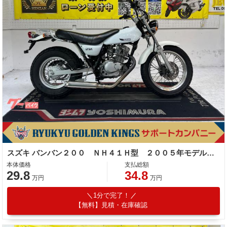
スズキ バンバン２００ ＮＨ４１Ｈ型 ２００５年モデル 社外マフラー リアキャリア タンデムバー
本体価格
支払総額
29.8
34.8
万円
万円
1分で完了！
【無料】見積・在庫確認