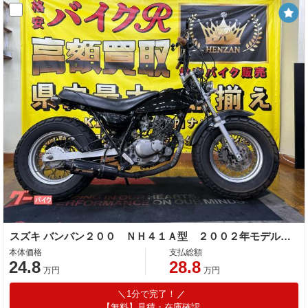
スズキ バンバン２００ ＮＨ４１Ａ型 ２００２年モデル 社外ハンドル 社外マフラー
本体価格
支払総額
24.8
28.8
万円
万円
1分で完了！
【無料】見積・在庫確認