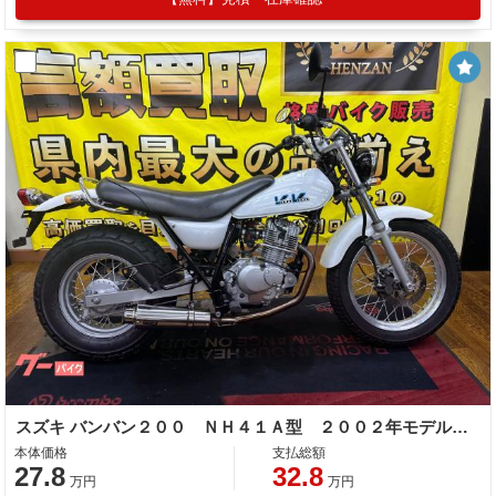
スズキ バンバン２００ ＮＨ４１Ａ型 ２００２年モデル ＢＥＡＭＳマフラー 社外キャブレター ハイスロ
本体価格
支払総額
27.8
32.8
万円
万円