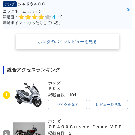
1980年 Super Cub
1980年 Super Cub
1976年 Super Cub
シャドウ４００
ホンダ
90 Deluxe（セル
90 Deluxe・マイナ
C90 Standard・マ
ニックネーム：ハッシー
付）・マイナーチェ
ーチェンジ
イナーチェンジ
4
満足度：
／5
ンジ
満足ポイント:ゆったりしている。
ホンダのバイクレビューを見る
1976年 Super Cub
1976年 Super Cub
1971年 Super Cub
C90 DX・マイナー
C90 Deluxe セル
C90 Deluxe セル
総合アクセスランキング
チェンジ
付・マイナーチェン
付・追加
ジ
ホンダ
ＰＣＸ
1
掲載台数：104
バイクを探す
レビューを見る
ホンダ
1971年 Super Cub
1968年 Super Cub
1968年 Super Cub
ＣＢ４００Ｓｕｐｅｒ Ｆｏｕｒ ＶＴＥＣ ＳＰＥＣ３
C90 Deluxe・マイ
C90M・追加
C90・フルモデルチ
2
掲載台数：2
ナーチェンジ
ェンジ