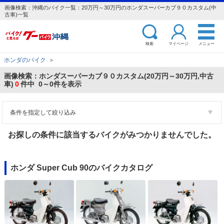
画像検索：沖縄のバイク一覧：20万円～30万円のホンダスーパーカブ９０カスタム(中
古車)一覧
検索
マイページ
メニュー
ホンダのバイク
＞
画像検索：ホンダスーパーカブ９０カスタム(20万円～30万円,中古
車)
0
件中 0～0件を表示
条件を指定して絞り込み
お探しの条件に該当するバイクがみつかりませんでした。
ホンダ Super Cub 90のバイクカタログ