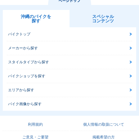
沖縄のバイクを
スペシャル
探す
コンテンツ
バイクトップ
メーカーから探す
スタイルタイプから探す
バイクショップを探す
エリアから探す
バイク画像から探す
利用規約
個人情報の取扱について
ご意見・ご要望
掲載希望の方