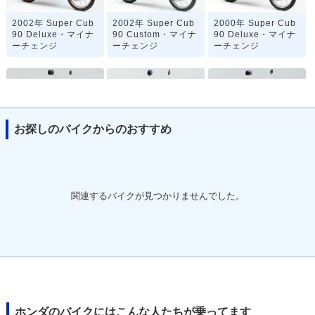
2002年 Super Cub
2002年 Super Cub
2000年 Super Cub
90 Deluxe・マイナ
90 Custom・マイナ
90 Deluxe・マイナ
ーチェンジ
ーチェンジ
ーチェンジ
お探しのバイクからのおすすめ
2000年 Super Cub
1998年 Super Cub
1998年 Super Cub
90 Custom・マイナ
90 Deluxe・マイナ
90 Custom・マイナ
ーチェンジ
ーチェンジ
ーチェンジ
関連するバイクが見つかりませんでした。
1996年 Super Cub
1996年 Super Cub
1995年 Super Cub
90 Deluxe・マイナ
90 Custom・マイナ
90 Deluxe・マイナ
ーチェンジ
ーチェンジ
ーチェンジ
ホンダのバイクにはこんな人たちが乗ってます