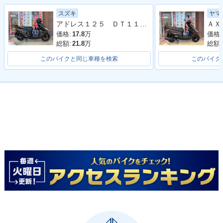
スズキ
ヤマ
アドレス１２５ ＤＴ１１Ａ型 ２０２０年モデル ＬＥＤヘッドライト リアキャリア マルチマウントバー
価格:
17.8
万
価格:
総額:
21.8
万
総額:
このバイクと同じ車種を検索
このバイク