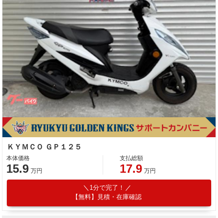
ＫＹＭＣＯ ＧＰ１２５
本体価格
支払総額
15.9
17.9
万円
万円
1分で完了！
【無料】見積・在庫確認