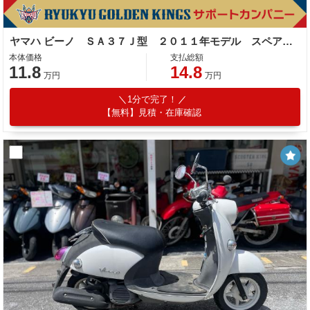
ヤマハ ビーノ ＳＡ３７Ｊ型 ２０１１年モデル スペアキー サイドスタンド センタースタンド
本体価格
支払総額
11.8
14.8
万円
万円
1分で完了！
【無料】見積・在庫確認