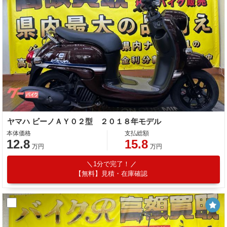
ヤマハ ビーノＡＹ０２型 ２０１８年モデル
本体価格
支払総額
12.8
15.8
万円
万円
1分で完了！
【無料】見積・在庫確認