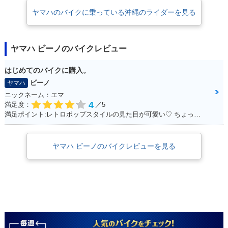
ヤマハのバイクに乗っている沖縄のライダーを見る
ヤマハ ビーノのバイクレビュー
2015年 Vino DELU
2015年 Vino DELU
2015年 Vino DELU
はじめてのバイクに購入。
XE Girl・マイナーチ
XE Boy
XE Girl・カラーチェ
ビーノ
ヤマハ
ェンジ
ンジ
ニックネーム：エマ
4
満足度：
／5
満足ポイント:レトロポップスタイルの見た目が可愛い♡ ちょっとしたお買いものに行くときに便利！
ヤマハ ビーノのバイクレビューを見る
2015年 Vino DELU
2014年 Vino DELU
2014年 Vino DELU
XE Boy
XE Vacation Styl
XE・カラーチェンジ
e・特別・限定仕様