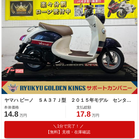
ヤマハ ビーノ ＳＡ３７Ｊ型 ２０１５年モデル センタースタンド
本体価格
支払総額
14.8
17.8
万円
万円
1分で完了！
【無料】見積・在庫確認