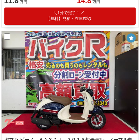
11.8
14.8
万円
万円
1分で完了！
【無料】見積・在庫確認
ヤマハ ビーノ ＳＡ３７Ｊ ２０１３年モデル ノーマル車