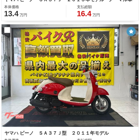
本体価格
支払総額
13.4
16.4
万円
万円
ヤマハ ビーノ ＳＡ３７Ｊ型 ２０１１年モデル