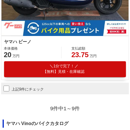
ヤマハ ビーノ
本体価格
支払総額
20
23.75
万円
万円
1分で完了！
【無料】見積・在庫確認
上記9件にチェック
9件中1～9件
ヤマハ Vinoのバイクカタログ