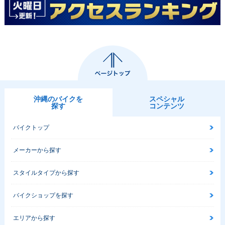
2014年 Vino・カラ
2013年 Vino DELU
2013年 Vino DELU
ーチェンジ
XE Vacation Styl
XE・カラーチェンジ
e・特別・限定仕様
沖縄のバイクを
スペシャル
探す
コンテンツ
2013年 Vino・カラ
2012年 Vino・カラ
2012年 Vino DELU
ーチェンジ
ーチェンジ
XE・カラーチェンジ
バイクトップ
メーカーから探す
スタイルタイプから探す
バイクショップを探す
2012年 Vino
2011年 Vino
2011年 Vino DELU
XE・マイナーチェン
エリアから探す
ジ