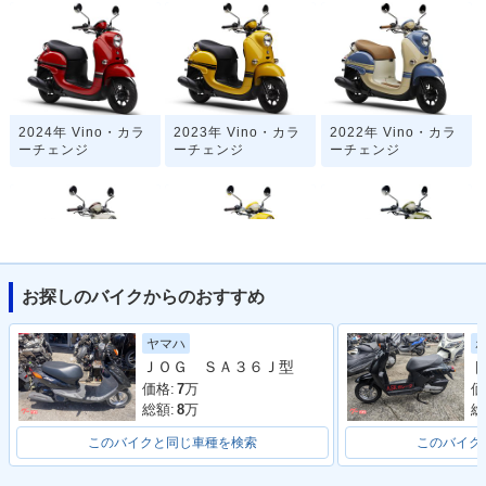
2024年 Vino・カラ
2023年 Vino・カラ
2022年 Vino・カラ
ーチェンジ
ーチェンジ
ーチェンジ
お探しのバイクからのおすすめ
2021年 Vino・カラ
2019年 Vino・カラ
2018年 Vino・フル
ーチェンジ
ーチェンジ
モデルチェンジ
ヤマハ
ＪＯＧ ＳＡ３６Ｊ型
ト
価格:
7
万
価
総額:
8
万
総
このバイクと同じ車種を検索
このバイク