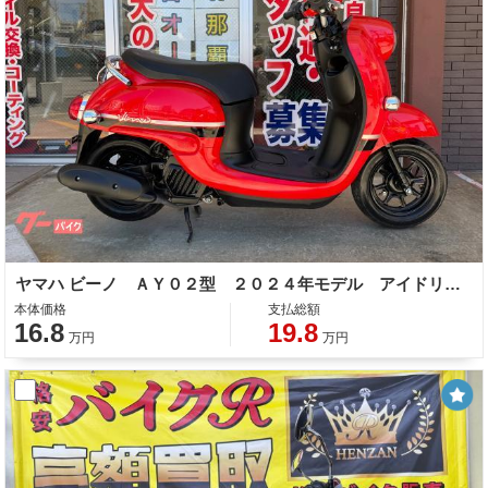
ヤマハ ビーノ ＡＹ０２型 ２０２４年モデル アイドリングストップ シガーソケット コンビニフック
本体価格
支払総額
16.8
19.8
万円
万円