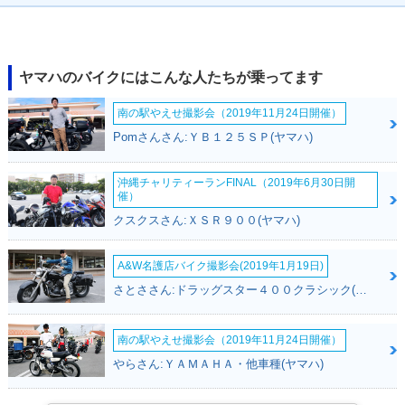
2018年 Vino DELU
2017年 Vino DELU
2017年 Vino DELU
XE・カラーチェンジ
XE 20th Anniversar
XE・マイナーチェン
y Edition・特別・限
ジ
定仕様
ヤマハのバイクにはこんな人たちが乗ってます
南の駅やえせ撮影会（2019年11月24日開催）
Pomさんさん:ＹＢ１２５ＳＰ(ヤマハ)
沖縄チャリティーランFINAL（2019年6月30日開
2017年 Vino DELU
2016年 Vino DELU
2016年 Vino DELU
催）
XE・カラーチェンジ
XE Navy Style・特
XE Girl・カラーチェ
クスクスさん:ＸＳＲ９００(ヤマハ)
別・限定仕様
ンジ
A&W名護店バイク撮影会(2019年1月19日)
さとささん:ドラッグスター４００クラシック(ヤマハ)
南の駅やえせ撮影会（2019年11月24日開催）
2016年 Vino DELU
2016年 Vino DELU
2015年 Vino DELU
やらさん:ＹＡＭＡＨＡ・他車種(ヤマハ)
XE
XE Boy
XE Sweet Style・特
別・限定仕様