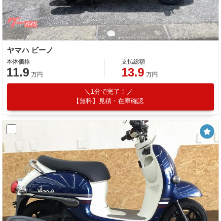
ヤマハ ビーノ
本体価格
支払総額
11.9
13.9
万円
万円
1分で完了！
【無料】見積・在庫確認