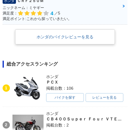
ＣＲＦ２５０Ｍ
ホンダ
ンジ
別・限定仕様
別・限定仕様
ニックネーム：ミヤギー
4
満足度：
／5
満足ポイント:これから探っていきたい。
ホンダのバイクレビューを見る
2001年 CREA SCO
2001年 CREA SCC
OPY・新登場
OPY i・新登場
総合アクセスランキング
ホンダ
ＰＣＸ
1
掲載台数：106
バイクを探す
レビューを見る
ホンダ
ＣＢ４００Ｓｕｐｅｒ Ｆｏｕｒ ＶＴＥＣ ＳＰＥＣ３
2
掲載台数：2