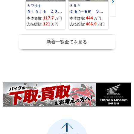
カワサキ
ＢＲＰ
スズキ
Ｎｉｎｊａ ＺＸ−４Ｒ ＳＥ
ｃａｎ−ａｍ ＳＰＹＤＥＲ ＲＴ ＬＩＭＩＴＥＤ
117.7
444
68
本体価格:
万円
本体価格:
万円
本体価格:
121
466.9
71
支払総額:
万円
支払総額:
万円
支払総額:
新着一覧全てを見る