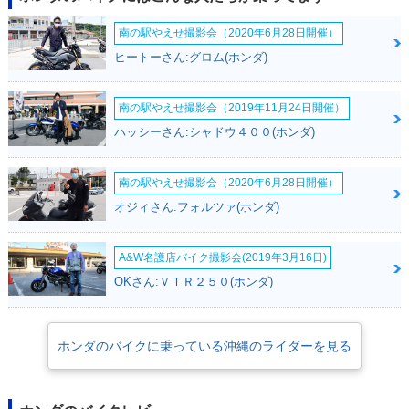
南の駅やえせ撮影会（2020年6月28日開催）
ヒートーさん:グロム(ホンダ)
南の駅やえせ撮影会（2019年11月24日開催）
2005年 CREA SCO
2005年 CREA SCC
2004年 CREA SCO
ハッシーさん:シャドウ４００(ホンダ)
OPY・カラーチェン
OPY i・カラーチェ
OPY・マイナーチェ
ジ
ンジ
ンジ
南の駅やえせ撮影会（2020年6月28日開催）
オジィさん:フォルツァ(ホンダ)
A&W名護店バイク撮影会(2019年3月16日)
OKさん:ＶＴＲ２５０(ホンダ)
2004年 CREA SCC
2003年 CREA SCO
2003年 CREA SCO
OPY i・マイナーチ
OPY Special・特
OPY Special・特
ェンジ
別・限定仕様
別・限定仕様
ホンダのバイクに乗っている沖縄のライダーを見る