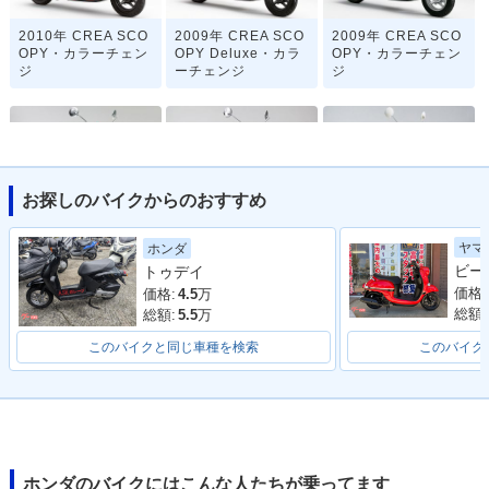
2010年 CREA SCO
2009年 CREA SCO
2009年 CREA SCO
OPY・カラーチェン
OPY Deluxe・カラ
OPY・カラーチェン
ジ
ーチェンジ
ジ
お探しのバイクからのおすすめ
2008年 CREA SCO
2008年 CREA SCO
2008年 CREA SCO
ヤマ
ホンダ
OPY Special・特
OPY Deluxe・追加
OPY・マイナーチェ
トゥデイ
別・限定仕様
ンジ
価格:
価格:
4.5
万
総額:
総額:
5.5
万
このバイクと同じ車種を検索
このバイク
2007年 CREA SCO
2007年 CREA SCO
2005年 CREA SCO
OPY Special・特
OPY Special・特
OPY Special・特
別・限定仕様
別・限定仕様
別・限定仕様
ホンダのバイクにはこんな人たちが乗ってます