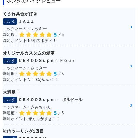
ホンダのバイクレビュー
くされ具合が好き
2003年 CREA SCO
2003年 CREA SCC
2002年 CREA SCO
ＪＡＺＺ
ホンダ
OPY・カラーチェン
OPY i・カラーチェ
OPY Special・特
ジ
ンジ
別・限定仕様
ニックネーム：マッキー
5
満足度：
／5
満足ポイント:87年のボディ！
オリジナルカスタムの愛車
ＣＢ４００Ｓｕｐｅｒ Ｆｏｕｒ
ホンダ
ニックネーム：さっきー
5
満足度：
／5
2002年 CREA SCO
2002年 CREA SCO
2002年 CREA SCC
満足ポイント:VTECがいい！！
OPY Special・特
OPY・カラーチェン
OPY i Special・特
別・限定仕様
ジ
別・限定仕様
大満足！
ＣＢ４００Ｓｕｐｅｒ ボルドール
ホンダ
ニックネーム：きみちゃん
5
満足度：
／5
満足ポイント:ぜんぶがすき！！
社内ツーリング1回目
2002年 CREA SCC
2001年 CREA SCO
2001年 CREA SCC
OPY i・カラーチェ
OPY Special・特
OPY i Special・特