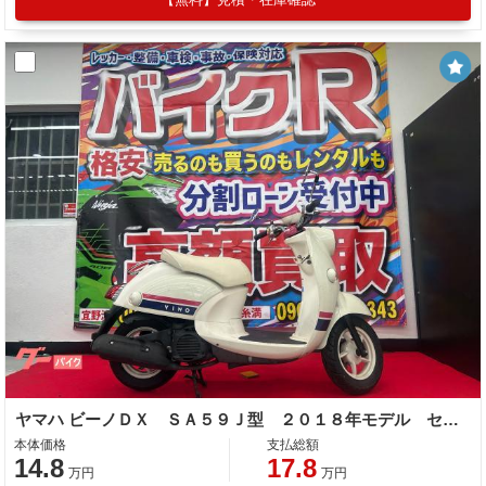
ヤマハ ビーノＤＸ ＳＡ５９Ｊ型 ２０１８年モデル センタースタンド 丸型ミラー セル キック付き
本体価格
支払総額
14.8
17.8
万円
万円