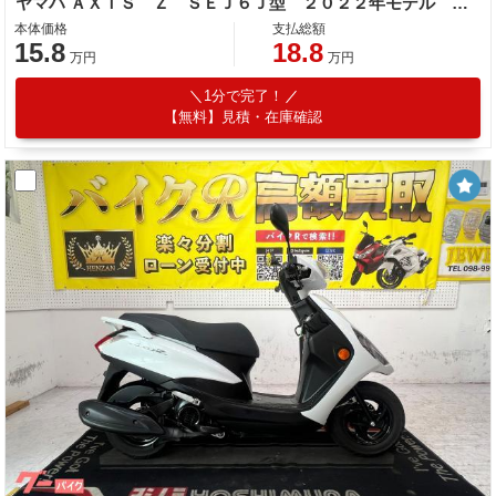
ヤマハ ＡＸＩＳ Ｚ ＳＥＪ６Ｊ型 ２０２２年モデル スペアキー ノーマル車
本体価格
支払総額
15.8
18.8
万円
万円
1分で完了！
【無料】見積・在庫確認