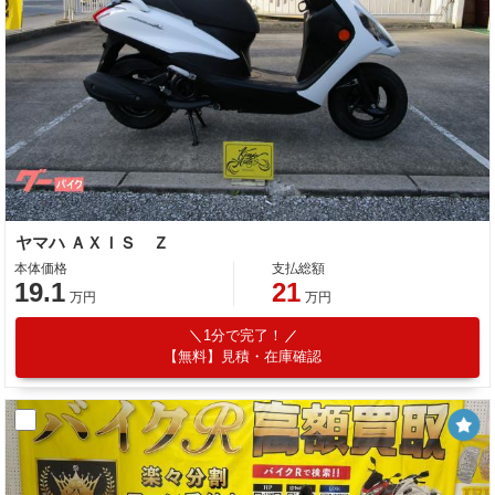
ヤマハ ＡＸＩＳ Ｚ
本体価格
支払総額
19.1
21
万円
万円
1分で完了！
【無料】見積・在庫確認