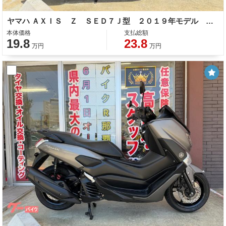
ヤマハ ＡＸＩＳ Ｚ ＳＥＤ７Ｊ型 ２０１９年モデル コンビニフック センタースタンド サイドスタンド
本体価格
支払総額
19.8
23.8
万円
万円