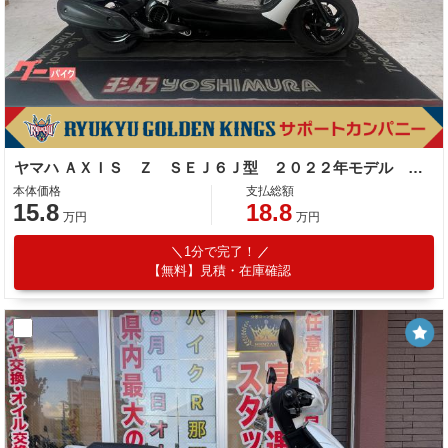
ヤマハ ＡＸＩＳ Ｚ ＳＥＪ６Ｊ型 ２０２２年モデル スペアキー ノーマル車
本体価格
支払総額
15.8
18.8
万円
万円
1分で完了！
【無料】見積・在庫確認