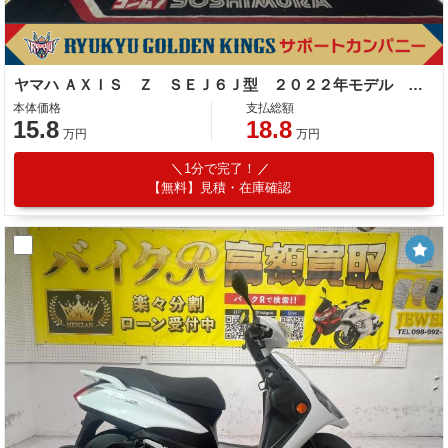
ヤマハ ＡＸＩＳ Ｚ ＳＥＪ６Ｊ型 ２０２２年モデル スペアキー ノーマル車
本体価格
支払総額
15.8
18.8
万円
万円
1分で完了！
【無料】見積・在庫確認