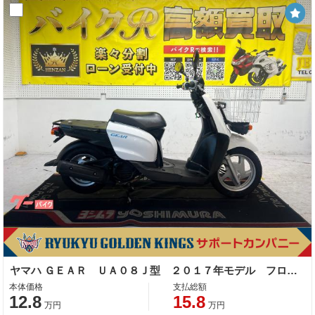
ヤマハ ＧＥＡＲ ＵＡ０８Ｊ型 ２０１７年モデル フロントかご付き ノーマル車
本体価格
支払総額
12.8
15.8
万円
万円