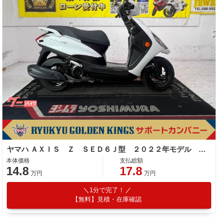
ヤマハ ＡＸＩＳ Ｚ ＳＥＤ６Ｊ型 ２０２２年モデル スペアキー ノーマル車
本体価格
支払総額
14.8
17.8
万円
万円
1分で完了！
【無料】見積・在庫確認