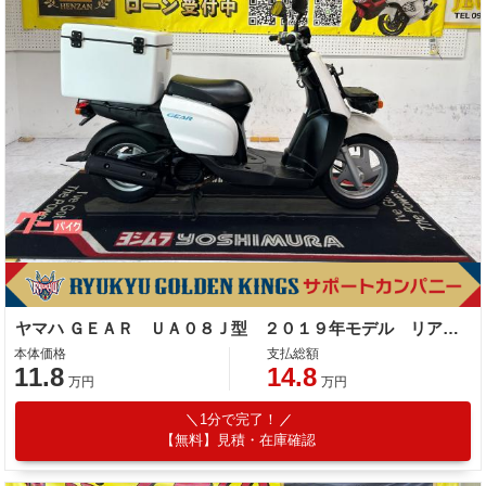
ヤマハ ＧＥＡＲ ＵＡ０８Ｊ型 ２０１９年モデル リアボックス フロントカゴ サイドスタンド センタースタンド
本体価格
支払総額
11.8
14.8
万円
万円
1分で完了！
【無料】見積・在庫確認