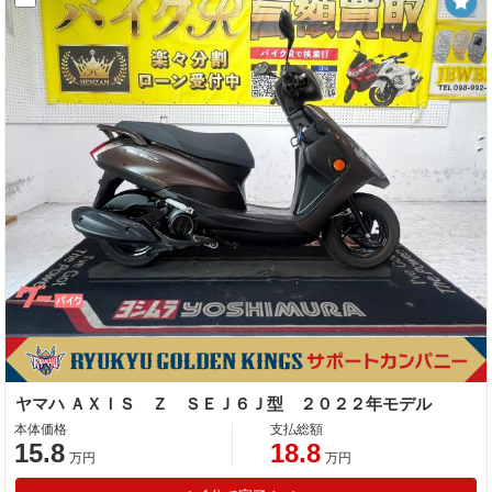
ヤマハ ＡＸＩＳ Ｚ ＳＥＪ６Ｊ型 ２０２２年モデル
本体価格
支払総額
15.8
18.8
万円
万円