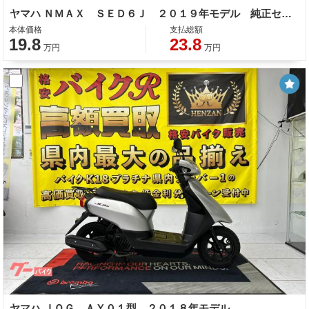
ヤマハ ＮＭＡＸ ＳＥＤ６Ｊ ２０１９年モデル 純正セキュリティー ＡＢＳ サイドスタンド センタースタンド スペアキー
本体価格
支払総額
19.8
23.8
万円
万円
ヤマハ ＪＯＧ ＡＹ０１型 ２０１８年モデル