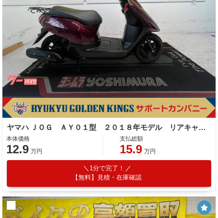
ヤマハ ＪＯＧ ＡＹ０１型 ２０１８年モデル リアキャリア スペアキー
本体価格
支払総額
12.9
15.9
万円
万円
1分で完了！
【無料】見積・在庫確認