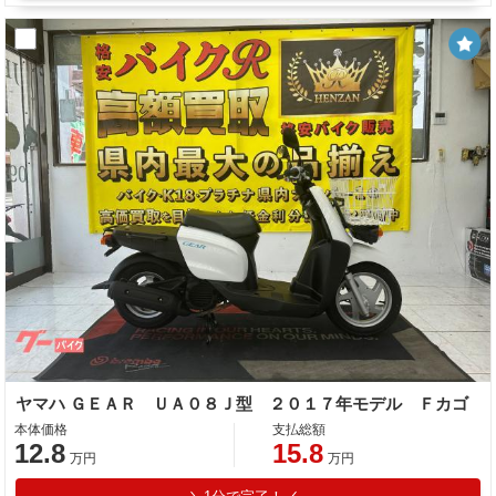
ヤマハ ＧＥＡＲ ＵＡ０８Ｊ型 ２０１７年モデル Ｆカゴ
本体価格
支払総額
12.8
15.8
万円
万円