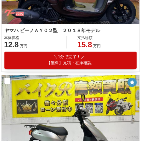
ヤマハ ビーノＡＹ０２型 ２０１８年モデル
本体価格
支払総額
12.8
15.8
万円
万円
1分で完了！
【無料】見積・在庫確認