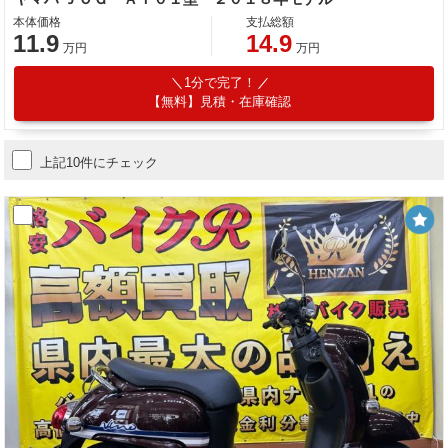
本体価格
支払総額
11.9
14.9
万円
万円
1分で完了！
【無料】見積・在庫確認
上記10件にチェック