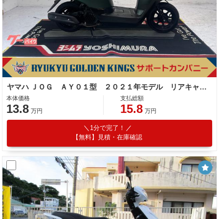
ヤマハ ＪＯＧ ＡＹ０１型 ２０２１年モデル リアキャリア センタースタンド ノーマル車
本体価格
支払総額
13.8
15.8
万円
万円
1分で完了！
【無料】見積・在庫確認