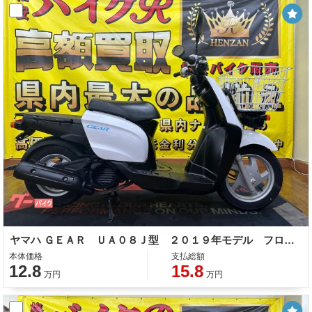
ヤマハ ＧＥＡＲ ＵＡ０８Ｊ型 ２０１９年モデル フロントカゴ スペアキー
本体価格
支払総額
12.8
15.8
万円
万円