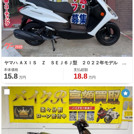
ヤマハ ＡＸＩＳ Ｚ ＳＥＪ６Ｊ型 ２０２２年モデル サイドスタンド センタースタンド ブルーイッシュホワイト
本体価格
支払総額
15.8
18.8
万円
万円