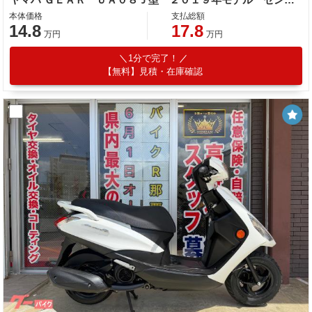
本体価格
支払総額
14.8
17.8
万円
万円
1分で完了！
【無料】見積・在庫確認