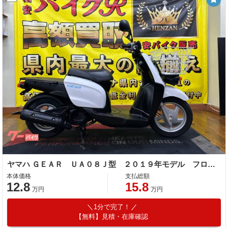
ヤマハ ＧＥＡＲ ＵＡ０８Ｊ型 ２０１９年モデル フロントカゴ サイドスタンド セルスタートエンジン
本体価格
支払総額
12.8
15.8
万円
万円
1分で完了！
【無料】見積・在庫確認