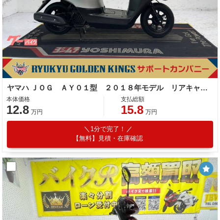
ヤマハ ＪＯＧ ＡＹ０１型 ２０１８年モデル リアキャリア
本体価格
支払総額
12.8
15.8
万円
万円
1分で完了！
【無料】見積・在庫確認