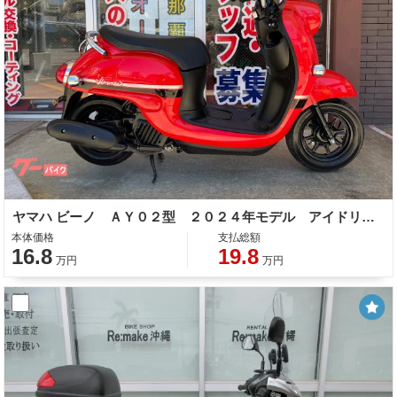
ヤマハ ビーノ ＡＹ０２型 ２０２４年モデル アイドリングストップ シガーソケット コンビニフック
本体価格
支払総額
16.8
19.8
万円
万円