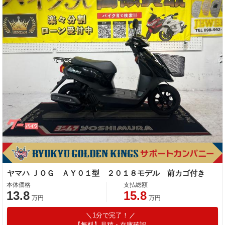
ヤマハ ＪＯＧ ＡＹ０１型 ２０１８モデル 前カゴ付き
本体価格
支払総額
13.8
15.8
万円
万円
1分で完了！
【無料】見積・在庫確認