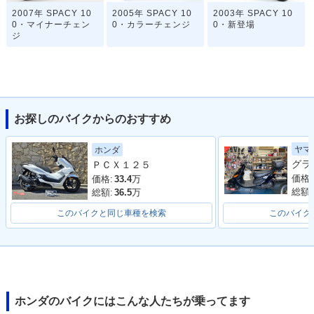
2007年 SPACY 10
2005年 SPACY 10
2003年 SPACY 10
0・マイナーチェン
0・カラーチェンジ
0・新登場
ジ
お探しのバイクからのおすすめ
ヤマ
ホンダ
ＰＣＸ１２５
価格:
価格:
33.4
万
総額:
総額:
36.5
万
このバイクと同じ車種を検索
このバイク
ホンダのバイクにはこんな人たちが乗ってます