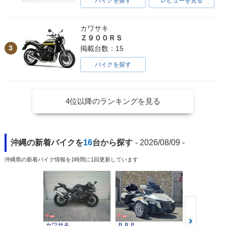
バイクを探す
レビューを見る
カワサキ
Ｚ９００ＲＳ
3
掲載台数：15
バイクを探す
4位以降のランキングを見る
沖縄の新着バイクを
16
台から探す
- 2026/08/09 -
沖縄県の新着バイク情報を1時間に1回更新しています
カワサキ
ＢＲＰ
スズキ