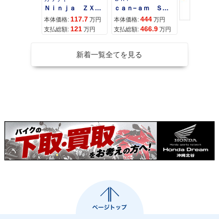
Ｎｉｎｊａ ＺＸ−４Ｒ ＳＥ
ｃａｎ−ａｍ ＳＰＹＤＥＲ ＲＴ ＬＩＭＩＴＥＤ
117.7
444
68
本体価格:
万円
本体価格:
万円
本体価格:
121
466.9
71
支払総額:
万円
支払総額:
万円
支払総額:
新着一覧全てを見る