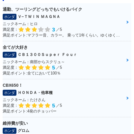
通勤、ツーリングどっちでもいけるバイク
Ｖ−ＴＷＩＮ ＭＡＧＮＡ
ホンダ
ニックネーム：ヒロ
3
満足度：
／5
満足ポイント:マフラー音、カラー。 乗って1年くらい。ゆくゆくはハーレーに！通勤で使ってる。 ショック、ハンドル周りをカスタムしていきたい。
全てが大好き
ＣＢ１３００Ｓｕｐｅｒ Ｆｏｕｒ
ホンダ
ニックネーム：南部からスクリュ～
5
満足度：
／5
満足ポイント:全てにおいて100％
CBX650！
ＨＯＮＤＡ・他車種
ホンダ
ニックネーム：たけさん
5
満足度：
／5
満足ポイント:4発のチョッパー
維持費が安い
グロム
ホンダ