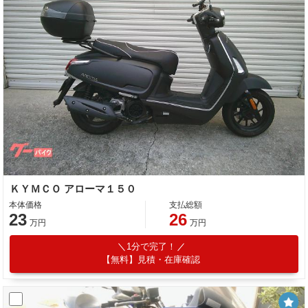
ＫＹＭＣＯ アローマ１５０
本体価格
支払総額
23
26
万円
万円
1分で完了！
【無料】見積・在庫確認