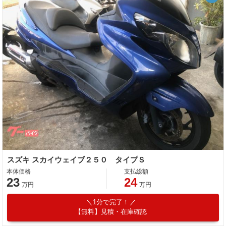
スズキ スカイウェイブ２５０ タイプＳ
本体価格
支払総額
23
24
万円
万円
1分で完了！
【無料】見積・在庫確認