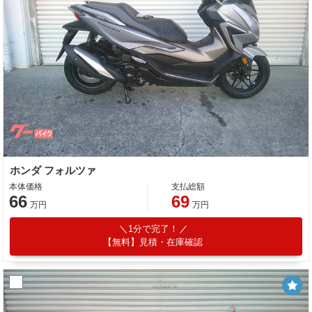
ホンダ フォルツァ
本体価格
支払総額
66
69
万円
万円
1分で完了！
【無料】見積・在庫確認