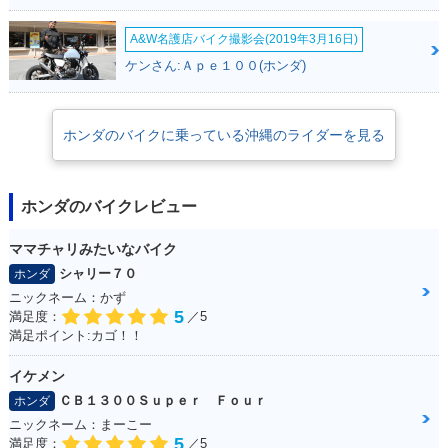
A&W名護店バイク撮影会(2019年3月16日)
ケンさん:Ａｐｅ１００(ホンダ)
ホンダのバイクに乗っている沖縄のライダーを見る
ホンダのバイクレビュー
ママチャリみたいなバイク
シャリー７０
ホンダ
ニックネーム：かず
5
満足度：
／5
満足ポイント:カゴ！！
イケメン
ＣＢ１３００Ｓｕｐｅｒ Ｆｏｕｒ
ホンダ
ニックネーム：まーこー
5
満足度：
／5