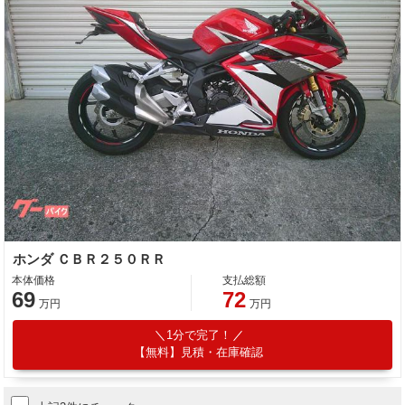
ホンダ ＣＢＲ２５０ＲＲ
本体価格
支払総額
69
72
万円
万円
1分で完了！
【無料】見積・在庫確認