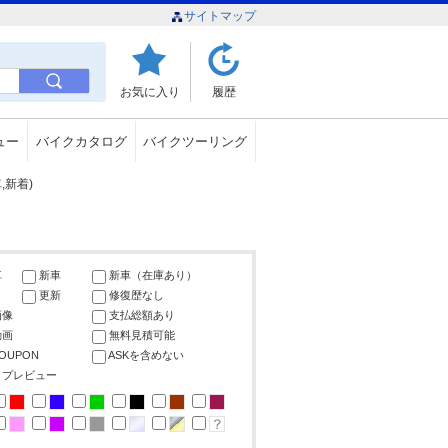
サイトマップ
お気に入り
履歴
ュー
バイクカタログ
バイクツーリング
,新着)
車
新車
新車（在庫あり）
更新
修復歴なし
画像
支払総額あり
動画
無料見積可能
COUPON
ASKを含めない
ップレビュー