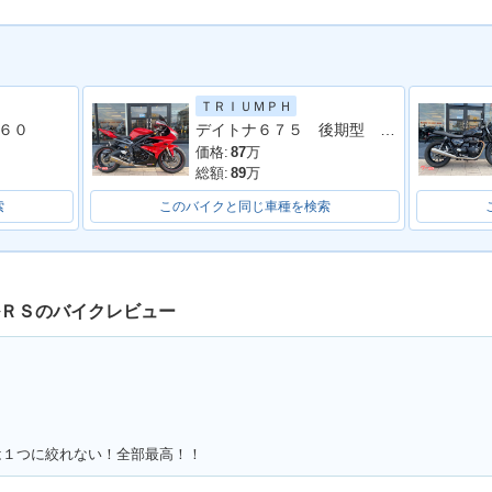
ＴＲＩＵＭＰＨ
デイトナ６７５ 後期型 ＡＲＲＯＷマフラー フェンダーレス オーリンズＲショック
６０
価格:
87
万
総額:
89
万
索
このバイクと同じ車種を検索
ルＲＳのバイクレビュー
は１つに絞れない！全部最高！！