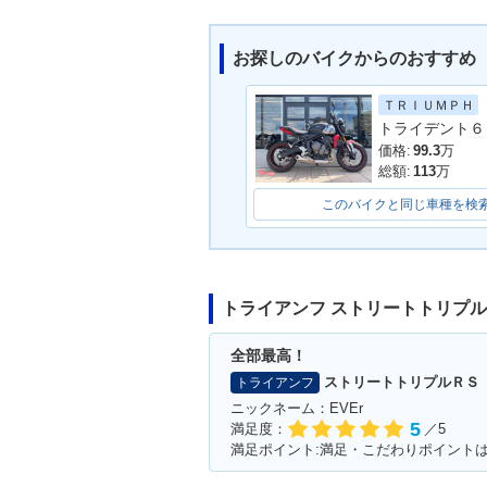
お探しのバイクからのおすすめ
ＴＲＩＵＭＰＨ
トライデント６
2017年 Street Triple76
5 RS・新登場
価格:
99.3
万
総額:
113
万
このバイクと同じ車種を検
トライアンフ ストリートトリプ
全部最高！
ストリートトリプルＲＳ
トライアンフ
ニックネーム：EVEr
5
満足度：
／5
満足ポイント:満足・こだわりポイント