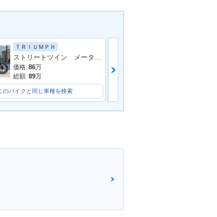
ＴＲＩＵＭＰＨ
ＴＲＩＵＭＰＨ
ストリートツイン メーターバイザー ライトガード スウェードシート
価格:
86
万
価格:
105
万
総額:
89
万
総額:
107
万
このバイクと同じ車種を検索
このバイクと同じ車種を検索