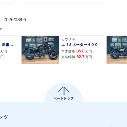
- 2026/08/06 -
す
カワサキ
ＡＤＶ１６０ 新車 ２０２６年最新モデル パールスモーキーグレー スマートキー ２９Ｌメットイン ＵＳＢ Ｔｙｐｅ−Ｃ装備
エリミネーター４００
85.8
万円
本体価格:
万円
92.7
万円
支払総額:
万円
ンツ