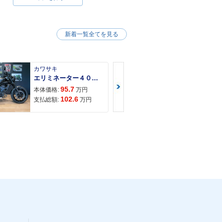
新着一覧全てを見る
カワサキ
カワサキ
エリミネーター４００ＳＥ
95.7
117
本体価格:
万円
本体価格:
102.6
121
支払総額:
万円
支払総額: