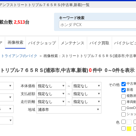
ンフストリートトリプル７６５ＲＳ(中古車,新着)一覧
キーワード検索
載台数
2,513
台
画像検索
ア
バイクショップ
メンテナンス
バイク買取
バイクレビ
トライアンフのバイク
＞
画像検索：ストリートトリプル７６５ＲＳ(浦添市,中古車
リプル７６５ＲＳ(浦添市,中古車,新着)
0
件中 0～0件を表示
中古
その他
本体価格
～
新着
支払総額
～
複数
走行距離
～
車両
Goo
地域
ショ
色