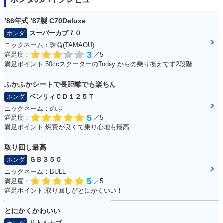
2006年 TODAY・カ
2006年 TODAY Del
2004年 TODAY Spe
ラーチェンジ
uxe・追加
cial Color・特別・
’86年式 ’87製 C70Deluxe
限定仕様
スーパーカブ７０
ホンダ
ニックネーム：珠翁(TAMAOU)
3
満足度：
／5
満足ポイント:50ccスクーターのToday からの乗り換えです2段階右折や、30km/h規制から逃れるためにこれにしました。 Today にはセルモーターがありましたが、C70のエンジンスタートはキックのみ。 坂道にはどうしても非力感があり、登らないイメージ。 また、キャンプツーリングなど荷物満載で出掛けた時も中々走りません。 スプロケを前15、後38に換装してます。非力なのでややトルクに振って見ました。タイヤはノーマルです。これで75km/h出るか出ないかって所です。 普段使いの足がわりには良く働いてくれます。 キャンプや株主総会に出掛けるのでもっと磨いて、可愛がり、長く乗るつもりです。
ふかふかシートで長距離でも楽ちん
ベンリィＣＤ１２５Ｔ
ホンダ
2004年 TODAY・カ
2002年 TODAY・新
ラーチェンジ
登場
ニックネーム：のぶ
5
満足度：
／5
満足ポイント:燃費が良くて乗り心地も最高
取り回し最高
ＧＢ３５０
ホンダ
ニックネーム：BULL
5
満足度：
／5
満足ポイント:取り回しがとにかくいい！
とにかくかわいい
リトルカブ