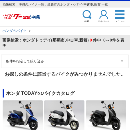
画像検索：沖縄のバイク一覧：那覇市のホンダトゥデイ(中古車,新着)一覧
検索
マイページ
メニュー
ホンダのバイク
＞
画像検索：ホンダトゥデイ(那覇市,中古車,新着)
0
件中 0～0件を表
示
条件を指定して絞り込み
お探しの条件に該当するバイクがみつかりませんでした。
ホンダ TODAYのバイクカタログ