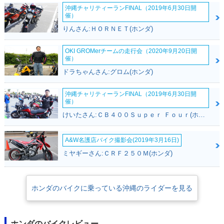
沖縄チャリティーランFINAL（2019年6月30日開
催）
りんさん:ＨＯＲＮＥＴ(ホンダ)
2009年 TODAY F S
2008年 TODAY F・
2008年 TODAY・カ
OKI GROMerチームの走行会（2020年9月20日開
pecial・特別・限定
追加
ラーチェンジ
催）
仕様
ドラちゃんさん:グロム(ホンダ)
沖縄チャリティーランFINAL（2019年6月30日開
催）
けいたさん:ＣＢ４００Ｓｕｐｅｒ Ｆｏｕｒ(ホンダ)
2008年 TODAY Spe
2007年 TODAY・フ
2007年 TODAY Del
A&W名護店バイク撮影会(2019年3月16日)
cial・追加
ルモデルチェンジ
uxe・カラーチェン
ミヤギーさん:ＣＲＦ２５０Ｍ(ホンダ)
ジ
ホンダのバイクに乗っている沖縄のライダーを見る
ホンダのバイクレビュー