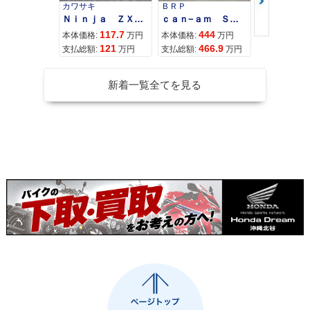
カワサキ
ＢＲＰ
スズキ
Ｎｉｎｊａ ＺＸ−４Ｒ ＳＥ
ｃａｎ−ａｍ ＳＰＹＤＥＲ ＲＴ ＬＩＭＩＴＥＤ
117.7
444
68
本体価格:
万円
本体価格:
万円
本体価格:
121
466.9
72
支払総額:
万円
支払総額:
万円
支払総額:
新着一覧全てを見る