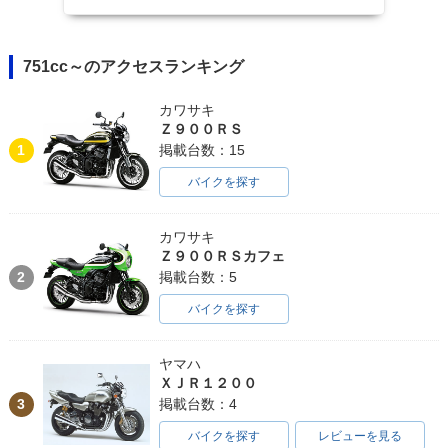
2007年 CB1300 SU
2007年 CB1300 SU
2007年 CB1300 SU
PER BOL D'OR AB
PER BOL D'OR・追
PER BOL D'OR AB
S・追加
加
S・マイナーチェン
ジ
751cc～のアクセスランキング
カワサキ
Ｚ９００ＲＳ
1
掲載台数：15
バイクを探す
2007年 CB1300 SU
2006年 CB1300 SU
2006年 CB1300 SU
PER BOL D'OR・マ
PER BOL D'OR AB
PER BOL D'OR AB
カワサキ
イナーチェンジ
S Special・特別・
S・カラーチェンジ
Ｚ９００ＲＳカフェ
限定仕様
2
掲載台数：5
バイクを探す
ヤマハ
ＸＪＲ１２００
3
掲載台数：4
2006年 CB1300 SU
2005年 CB1300 SU
2005年 CB1300 SU
PER BOL D'OR・カ
PER BOL D'OR AB
PER BOL D'OR・新
バイクを探す
レビューを見る