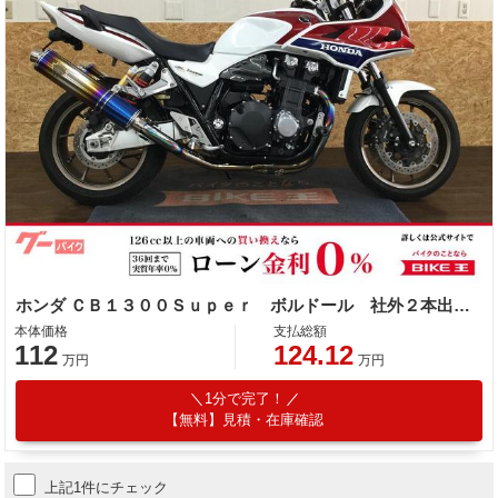
ホンダ ＣＢ１３００Ｓｕｐｅｒ ボルドール 社外２本出しマフラー
本体価格
支払総額
112
124.12
万円
万円
1分で完了！
【無料】見積・在庫確認
上記1件にチェック