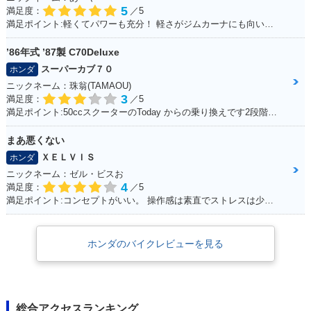
5
満足度：
／5
満足ポイント:軽くてパワーも充分！ 軽さがジムカーナにも向いていて走りやすい！ ちなみにヘルメットも気に入っています！
’86年式 ’87製 C70Deluxe
スーパーカブ７０
ホンダ
ニックネーム：珠翁(TAMAOU)
2012年 CB1300 SU
2012年 CB1300 SU
2012年 CB1300 SU
3
満足度：
／5
PER BOL D'OR AB
PER BOL D'OR AB
PER BOL D'OR・カ
S Special Edition・
S・カラーチェンジ
ラーチェンジ
満足ポイント:50ccスクーターのToday からの乗り換えです2段階右折や、30km/h規制から逃れるためにこれにしました。 Today にはセルモーターがありましたが、C70のエンジンスタートはキックのみ。 坂道にはどうしても非力感があり、登らないイメージ。 また、キャンプツーリングなど荷物満載で出掛けた時も中々走りません。 スプロケを前15、後38に換装してます。非力なのでややトルクに振って見ました。タイヤはノーマルです。これで75km/h出るか出ないかって所です。 普段使いの足がわりには良く働いてくれます。 キャンプや株主総会に出掛けるのでもっと磨いて、可愛がり、長く乗るつもりです。
特別・限定仕様
まあ悪くない
ＸＥＬＶＩＳ
ホンダ
ニックネーム：ゼル・ビスお
4
満足度：
／5
満足ポイント:コンセプトがいい。 操作感は素直でストレスは少ない。 走行に安定感があり、姿勢もいいので疲れにくい。 全体的にバランスが良く、尖っていないので落ち着いてバイクに乗る人は長く乗れると思う。
2010年 CB1300 SU
2010年 CB1300 SU
2010年 CB1300 SU
PER BOL D'OR AB
PER BOL D'OR AB
PER BOL D'OR・カ
ホンダのバイクレビューを見る
S Special Edition
S・カラーチェンジ
ラーチェンジ
総合アクセスランキング