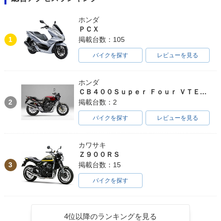
ホンダ
ＰＣＸ
2009年 CB1300 SU
2009年 CB1300 SU
2008年 CB1300 SU
1
掲載台数：105
PER BOL D'OR AB
PER BOL D'OR・マ
PER BOL D'OR AB
S・マイナーチェン
イナーチェンジ
S・カラーチェンジ
ジ
バイクを探す
レビューを見る
ホンダ
ＣＢ４００Ｓｕｐｅｒ Ｆｏｕｒ ＶＴＥＣ ＳＰＥＣ３
2
掲載台数：2
バイクを探す
レビューを見る
2008年 CB1300 SU
2008年 CB1300 SU
2008年 CB1300 SU
PER BOL D'OR・カ
PER BOL D'OR AB
PER BOL D'OR・マ
カワサキ
ラーチェンジ
S・マイナーチェン
イナーチェンジ
ジ
Ｚ９００ＲＳ
3
掲載台数：15
バイクを探す
4位以降のランキングを見る