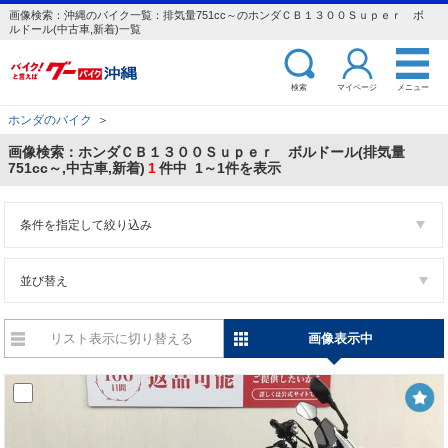
画像検索：沖縄のバイク一覧：排気量751cc～のホンダＣＢ１３００Ｓｕｐｅｒ ボ
ルドール(中古車,新着)一覧
検索
マイページ
メニュー
ホンダのバイク
＞
画像検索：ホンダＣＢ１３００Ｓｕｐｅｒ ボルドール(排気量
751cc～,中古車,新着)
1
件中 1～1件を表示
条件を指定して絞り込み
並び替え
リスト表示に切り替える
画像表示中