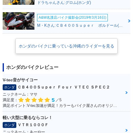
ドラちゃんさん:グロム(ホンダ)
A&W名護店バイク撮影会(2019年3月16日)
M・Kさん:ＣＢ４００Ｓｕｐｅｒ ボルドール(ホンダ)
2016年 CB1300 SU
2016年 CB1300 SU
2016年 CB1300 SU
ホンダのバイクに乗っている沖縄のライダーを見る
PER BOL D'OR E P
PER BOL D'OR E P
PER BOL D'OR・追
ackage Special Edi
ackage・追加
加
tion・特別・限定仕
様
ホンダのバイクレビュー
V-tec音がサイコー
ＣＢ４００Ｓｕｐｅｒ Ｆｏｕｒ ＶＴＥＣ ＳＰＥＣ２
ホンダ
ニックネーム：マサ
5
満足度：
／5
満足ポイント:V-tec加速が満足！カラーもバイク屋さんのオリジナルカラーです。
2015年 CB1300 SU
2014年 CB1300 SU
2014年 CB1300 SU
PER BOL D'OR E P
PER BOL D'OR E P
PER BOL D'OR・マ
ackage Special Edi
ackage・新登場
イナーチェンジ
軽い大型に乗るならコレ！
tion・特別・限定仕
ＶＴＲ１０００Ｆ
ホンダ
様
ニックネーム：あーやー