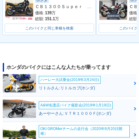
ホンダ
ホン
2023年 CB1300 SU
2023年 CB1300 SU
2023年 CB1300 SU
ＣＢ１３００Ｓｕｐｅｒ Ｆｏｕｒ ワイバーンフルエキＭＦ
PER BOL D'OR・カ
PER BOL D’OR SP
PER BOL D'OR S
ラーチェンジ
30th Anniversary・
P・カラーチェンジ
価格:
139
万
価格:
特別・限定仕様
総額:
151.1
万
総額:
このバイクと同じ車種を検索
このバイク
2021年 CB1300 SU
2021年 CB1300 SU
2020年 CB1300 SU
ホンダのバイクにはこんな人たちが乗ってます
PER BOL D'OR S
PER BOL D'OR・マ
PER BOL D'OR S
P・マイナーチェン
イナーチェンジ
P・カラーチェンジ
ジ
ハーレー大試乗会(2019年3月24日)
リトルさん:リトルカブ(ホンダ)
A&W名護店バイク撮影会(2019年1月19日)
あーやーさん:ＶＴＲ１０００Ｆ(ホンダ)
2019年 CB1300 SU
2019年 CB1300 SU
2018年 CB1300 SU
OKI GROMerチームの走行会（2020年9月20日開
PER BOL D'OR S
PER BOL D'OR・カ
PER BOL D'OR・マ
催）
P・追加
ラーチェンジ
イナーチェンジ