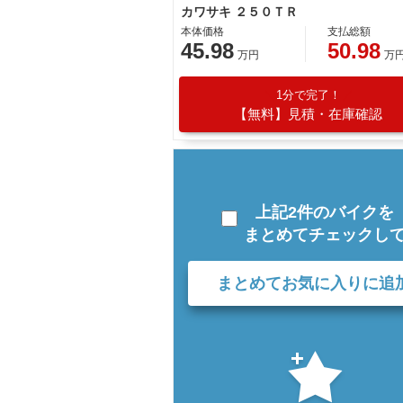
カワサキ ２５０ＴＲ
本体価格
支払総額
45.98
50.98
万円
万
1分で完了！
【無料】見積・在庫確認
上記2件のバイクを
まとめてチェックし
まとめてお気に入りに追