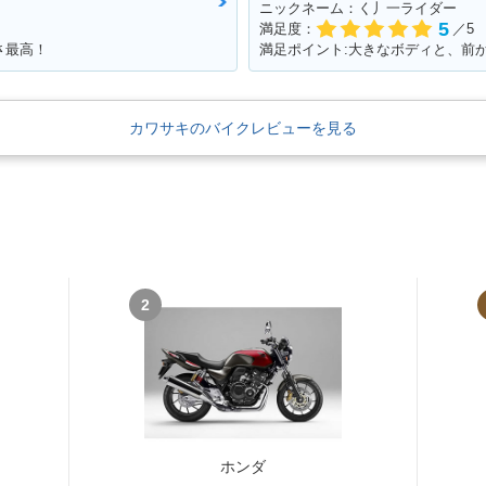
ニックネーム：く丿一ライダー
5
満足度：
／5
さ最高！
カワサキのバイクレビューを見る
2
ホンダ