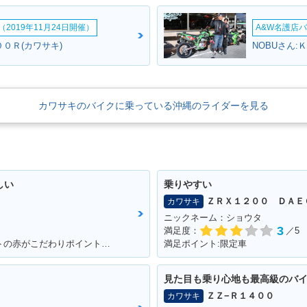
2019年11月24日開催）
A&W名護店バ
０Ｒ(カワサキ)
NOBUさん:
カワサキのバイクに乗っている沖縄のライダーを見る
しい
乗りやすい
ＺＲＸ１２００ ＤＡＥ
カワサキ
ニックネーム：ショウタ
3
満足度：
／5
満足ポイント:馬力がすごい！ワンポイントの赤がこだわりポイントです。
満足ポイント:限定車
見た目も乗り心地も最高級のバ
ＺＺ−Ｒ１４００
カワサキ