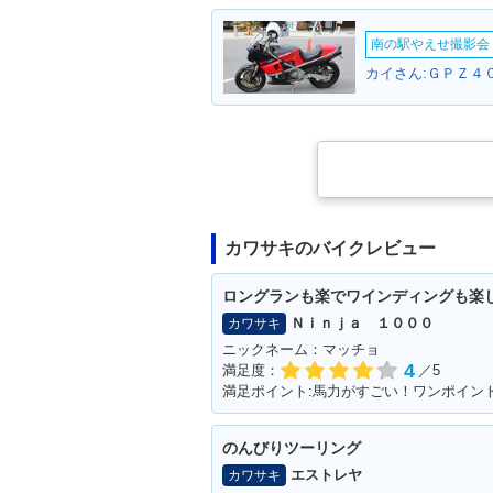
南の駅やえせ撮影会（
カイさん:ＧＰＺ４０
カワサキのバイクレビュー
ロングランも楽でワインディングも楽
Ｎｉｎｊａ １０００
カワサキ
ニックネーム：マッチョ
4
満足度：
／5
のんびりツーリング
エストレヤ
カワサキ