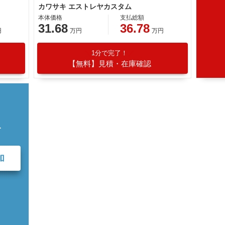
カワサキ エストレヤカスタム
本体価格
支払総額
31.68
36.78
円
万円
万円
1分で完了！
【無料】見積・在庫確認
て
加