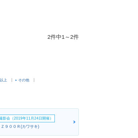
2件中1～2件
c以上
その他
影会（2019年11月24日開催）
ＰＺ９００Ｒ(カワサキ)