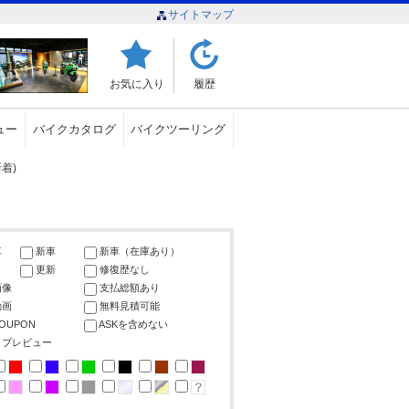
サイトマップ
お気に入り
履歴
ュー
バイクカタログ
バイクツーリング
着)
車
新車
新車（在庫あり）
更新
修復歴なし
画像
支払総額あり
動画
無料見積可能
COUPON
ASKを含めない
ップレビュー