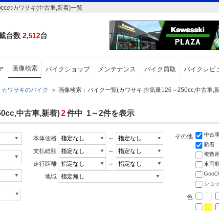
ccのカワサキ(中古車,新着)一覧
載台数
2,512
台
画像検索
ア
バイクショップ
メンテナンス
バイク買取
バイクレビ
カワサキのバイク
＞
画像検索：バイク一覧(カワサキ,排気量126～250cc,中古車,新
cc,中古車,新着)
2
件中 1～2件を表示
中古
その他
本体価格
～
新着
支払総額
～
複数
走行距離
～
車両
Goo
地域
ショ
色