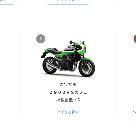
2
カワサキ
Ｚ９００ＲＳカフェ
掲載台数：5
バイクを探す
バ