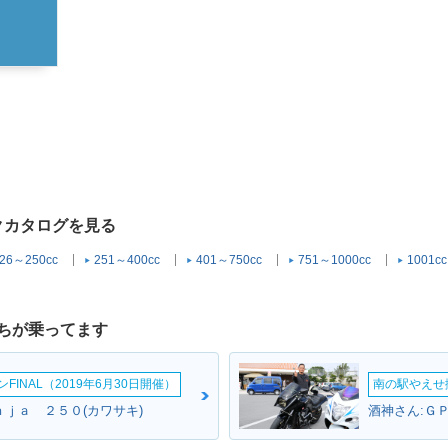
イクカタログを見る
26～250cc
251～400cc
401～750cc
751～1000cc
1001c
ちが乗ってます
INAL（2019年6月30日開催）
南の駅やえせ撮
ｎｊａ ２５０(カワサキ)
酒神さん:Ｇ