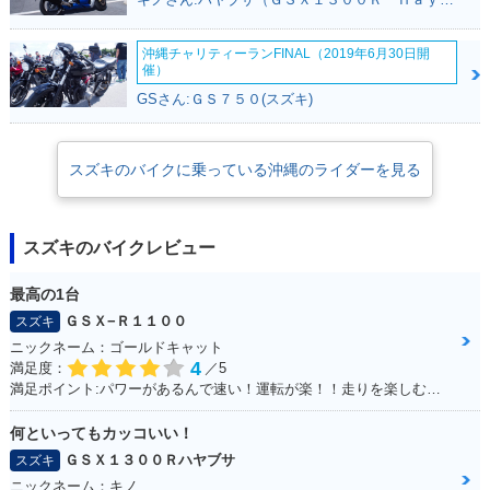
沖縄チャリティーランFINAL（2019年6月30日開
催）
GSさん:ＧＳ７５０(スズキ)
スズキのバイクに乗っている沖縄のライダーを見る
スズキのバイクレビュー
最高の1台
ＧＳＸ−Ｒ１１００
スズキ
ニックネーム：ゴールドキャット
4
満足度：
／5
満足ポイント:パワーがあるんで速い！運転が楽！！走りを楽しむにはもってこいの1台！足回りかえるとかなり乗りやすくなります
何といってもカッコいい！
ＧＳＸ１３００Ｒハヤブサ
スズキ
ニックネーム：キノ