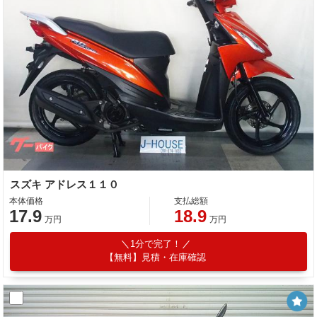
スズキ アドレス１１０
本体価格
支払総額
17.9
18.9
万円
万円
1分で完了！
【無料】見積・在庫確認