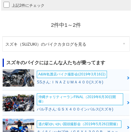
上記2件にチェック
2件中1～2件
スズキ（SUZUKI）のバイクカタログを見る
スズキのバイクにはこんな人たちが乗ってます
A&W名護店バイク撮影会(2019年3月16日)
SSさん:ＩＮＡＺＵＭＡ４００(スズキ)
沖縄チャリティーランFINAL（2019年6月30日開
催）
パル子さん:ＧＳＸ４００インパルス(スズキ)
道の駅ゆいゆい国頭撮影会（2019年5月26日開催）
キノさん:ハヤブサ（ＧＳＸ１３００Ｒ Ｈａｙａｂｕｓａ）(スズキ)