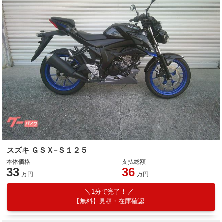
スズキ ＧＳＸ−Ｓ１２５
本体価格
支払総額
33
36
万円
万円
1分で完了！
【無料】見積・在庫確認