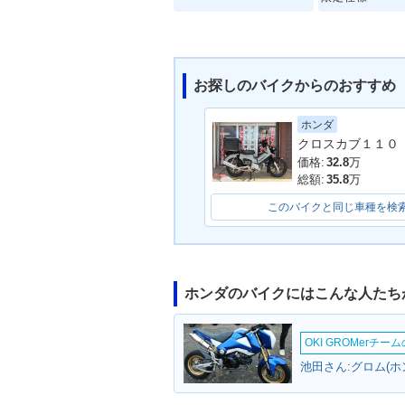
お探しのバイクからのおすすめ
ホンダ
2019年 Super Cub 110
2019年 Super 
Street・特別・限定仕様
60周年アニバ
価格:
32.8
万
特別・限定仕様
総額:
35.8
万
このバイクと同じ車種を検
ホンダのバイクにはこんな人たち
2009年 Super Cub 11
0・新登場
OKI GROMerチ
池田さん:グロム(ホ