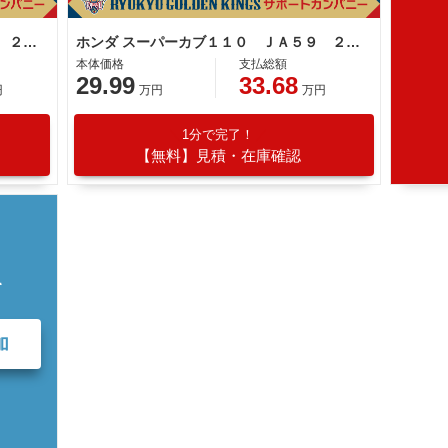
ホンダ スーパーカブ１１０ ＪＡ５９ ２０２５年モデル ワンオーナ車両 バージンベージュ
ホンダ スーパーカブ１１０ ＪＡ５９ ２０２２年モデル フロントバスケット タンデムシート バージンベージュ
本体価格
支払総額
29.99
33.68
円
万円
万円
1分で完了！
【無料】見積・在庫確認
て
加