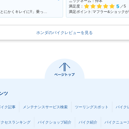
ニックネーム：仲本
5
満足度：
／5
満足ポイント:100％満足！！こだわりは「とにかくキレイに!!」乗っていること
満足ポイント:マフラー&ショック
ホンダのバイクレビューを見る
ンツ
バイク記事
メンテナンスサービス検索
ツーリングスポット
バイク
アクセスランキング
バイクショップ紹介
バイク紹介
バイクニュー