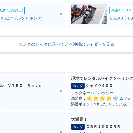
19年3月24日)
沖縄チャリティ
さん:フォルツァ(ホンダ)
りんさん:ＨＯ
ホンダのバイクに乗っている沖縄のライダーを見る
現地でレンタルバイクツーリン
ル ＶＴＥＣ Ｒｅｖｏ
シャドウ４００
ホンダ
ニックネーム：ハッシー
4
満足度：
／5
高！
満足ポイント:ゆったりしている。
大満足！
ＣＢＲ１０００ＲＲ
ホンダ