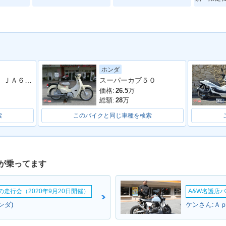
ホンダ
クロスカブ１１０ ＪＡ６０型 ２０２２年モデル ＡＢＳ ＳＰ忠男マフラー センターキャリア リアボックス その他カスタム多数車両
スーパーカブ５０
Cub 110
2018年 Super Cub 11
2012年 Super Cub 11
2010年 Su
ーサリー・
0・フルモデルチェンジ
0・フルモデルチェンジ
0・カラ
価格:
26.5
万
総額:
28
万
索
このバイクと同じ車種を検索
が乗ってます
ームの走行会（2020年9月20日開催）
A&W名護店バ
ンダ)
ケンさん:Ａｐ