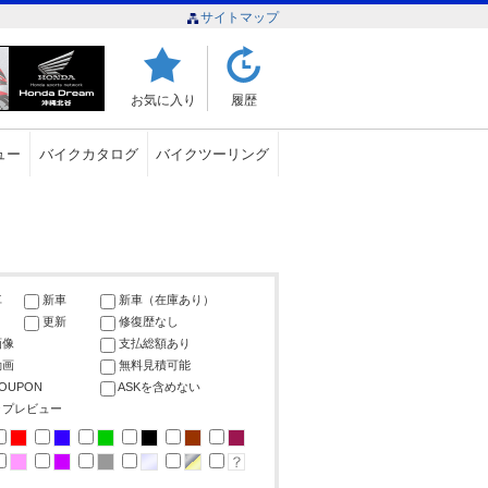
サイトマップ
お気に入り
履歴
ュー
バイクカタログ
バイクツーリング
車
新車
新車（在庫あり）
更新
修復歴なし
画像
支払総額あり
動画
無料見積可能
COUPON
ASKを含めない
ップレビュー