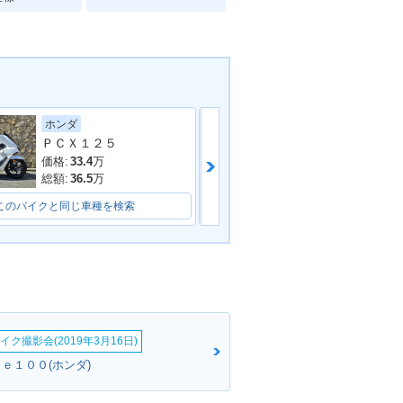
ホンダ
ホンダ
ＰＣＸ１２５
per Cub 11
2010年 Super Cub 11
ーチェンジ
0・カラーチェンジ
価格:
49.5
万
価格:
33.4
万
総額:
51.8
万
総額:
36.5
万
このバイクと同じ車種を検索
このバイクと同じ車種を検索
イク撮影会(2019年3月16日)
ｅ１００(ホンダ)