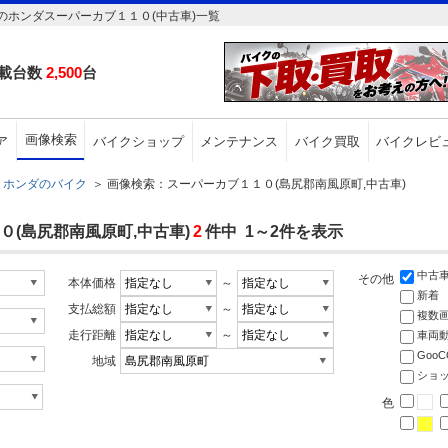
ホンダスーパーカブ１１０(中古車)一覧
載台数
2,500
台
画像検索
ア
バイクショップ
メンテナンス
バイク買取
バイクレビ
ホンダのバイク
＞
画像検索：スーパーカブ１１０(島尻郡南風原町,中古車)
(島尻郡南風原町,中古車)
2
件中 1～2件を表示
中古
その他
本体価格
～
新着
支払総額
～
複数
走行距離
～
車両
Goo
地域
ショ
色