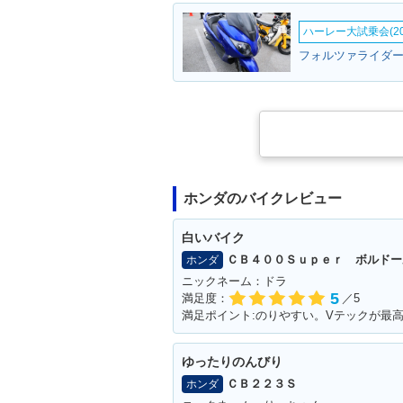
ハーレー大試乗会(20
フォルツァライダー
ホンダのバイクレビュー
白いバイク
ＣＢ４００Ｓｕｐｅｒ ボルドー
ホンダ
ニックネーム：ドラ
5
満足度：
／5
満足ポイント:のりやすい。Vテックが最
ゆったりのんびり
ＣＢ２２３Ｓ
ホンダ