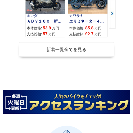
ホンダ
カワサキ
カワサキ
ＡＤＶ１６０ 新車 ２０２６年最新モデル パールスモーキーグレー スマートキー ２９Ｌメットイン ＵＳＢ Ｔｙｐｅ−Ｃ装備
エリミネーター４００
53.9
85.8
95
本体価格:
万円
本体価格:
万円
本体価格:
57
92.7
10
支払総額:
万円
支払総額:
万円
支払総額:
新着一覧全てを見る