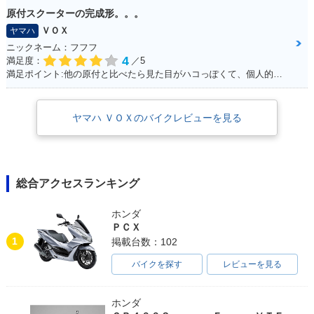
原付スクーターの完成形。。。
ＶＯＸ
ヤマハ
ニックネーム：フフフ
4
満足度：
／5
満足ポイント:他の原付と比べたら見た目がハコっぽくて、個人的に好みのデザインだった為3年程前に購入。 毎日通勤の足に利用していますが、これといった不都合もなく、いつも快適な通勤ができています。 特にシートが長く広いので、私(180cmの男性)でもゆったり座れて、たまにする遠出でも疲れにくいです。
ヤマハ ＶＯＸのバイクレビューを見る
総合アクセスランキング
ホンダ
ＰＣＸ
1
掲載台数：102
バイクを探す
レビューを見る
ホンダ