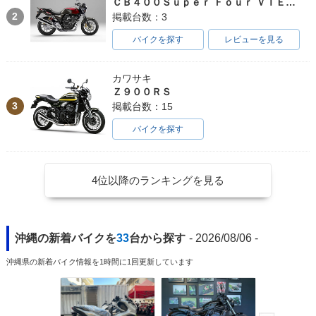
ＣＢ４００Ｓｕｐｅｒ Ｆｏｕｒ ＶＴＥＣ ＳＰＥＣ３
2
掲載台数：3
バイクを探す
レビューを見る
カワサキ
Ｚ９００ＲＳ
3
掲載台数：15
バイクを探す
4位以降のランキングを見る
沖縄の新着バイクを
33
台から探す
- 2026/08/06 -
沖縄県の新着バイク情報を1時間に1回更新しています