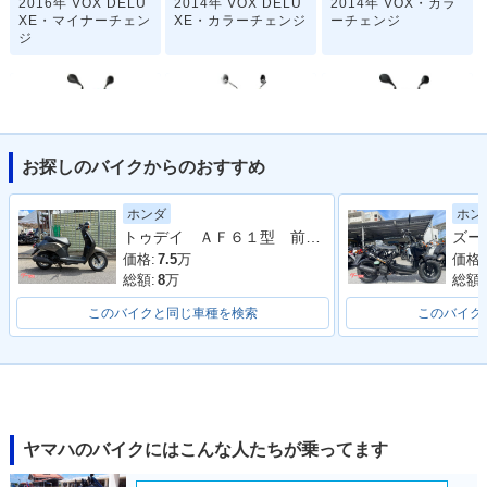
2016年 VOX DELU
2014年 VOX DELU
2014年 VOX・カラ
XE・マイナーチェン
XE・カラーチェンジ
ーチェンジ
ジ
お探しのバイクからのおすすめ
2013年 VOX Limite
2012年 VOX DELU
2012年 VOX・カラ
ホンダ
ホン
d・特別・限定仕様
XE・カラーチェンジ
ーチェンジ
トゥデイ ＡＦ６１型 前後タイヤ新品 バッテリー新品 ブレーキシュー新品 ４サイクル キャブ車
価格:
7.5
万
価格:
総額:
8
万
総額:
このバイクと同じ車種を検索
このバイク
2009年 VOX・マイ
2009年 VOX DELU
2007年 VOX DELU
ナーチェンジ
XE・マイナーチェン
XE・追加
ジ
ヤマハのバイクにはこんな人たちが乗ってます