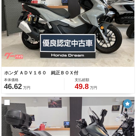
ホンダ ＡＤＶ１６０ 純正ＢＯＸ付
本体価格
支払総額
46.62
49.8
万円
万円