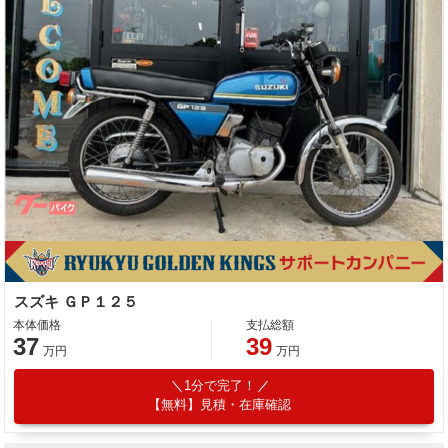
スズキ ＧＰ１２５
本体価格
支払総額
37
39
万円
万円
1分で完了！
【無料】見積・在庫確認