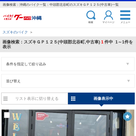
画像検索：沖縄のバイク一覧：中頭郡北谷町のスズキＧＰ１２５(中古車)一覧
検索
マイページ
メニュー
スズキのバイク
＞
画像検索：スズキＧＰ１２５(中頭郡北谷町,中古車)
1
件中 1～1件を
表示
条件を指定して絞り込み
並び替え
リスト表示に切り替える
画像表示中