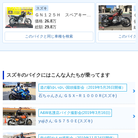
スズキ
ＧＮ１２５Ｈ スペアキー サイドスタンド センタースタンド
Ｇ
価格:
26.8
万
価
総額:
29.8
万
総
このバイクと同じ車種を検索
このバイク
スズキのバイクにはこんな人たちが乗ってます
道の駅ゆいゆい国頭撮影会（2019年5月26日開催）
石ちゃんさん:ＧＳＸ−Ｒ１０００Ｒ(スズキ)
A&W名護店バイク撮影会(2019年3月16日)
yujiさん:ＧＳ７５０Ｅ(スズキ)
南の駅やえせ撮影会（2019年11月24日開催）