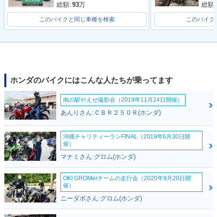
総額:
93
万
総額:
このバイクと同じ車種を検索
このバイク
ホンダのバイクにはこんな人たちが乗ってます
南の駅やえせ撮影会（2019年11月24日開催）
あんりさん:ＣＢＲ２５０Ｒ(ホンダ)
沖縄チャリティーランFINAL（2019年6月30日開
催）
マナミさん:グロム(ホンダ)
OKI GROMerチームの走行会（2020年9月20日開
催）
ニーダボさん:グロム(ホンダ)