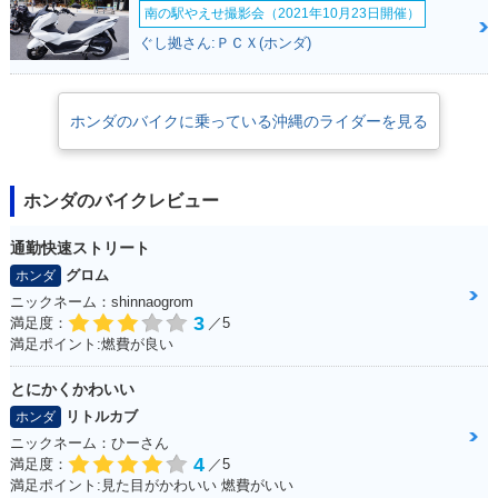
南の駅やえせ撮影会（2021年10月23日開催）
ぐし拠さん:ＰＣＸ(ホンダ)
ホンダのバイクに乗っている沖縄のライダーを見る
ホンダのバイクレビュー
通勤快速ストリート
グロム
ホンダ
ニックネーム：shinnaogrom
3
満足度：
／5
満足ポイント:燃費が良い
とにかくかわいい
リトルカブ
ホンダ
ニックネーム：ひーさん
4
満足度：
／5
満足ポイント:見た目がかわいい 燃費がいい