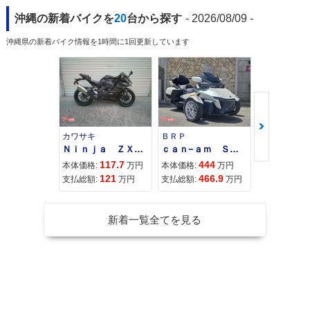
沖縄の新着バイクを
20
台から探す
- 2026/08/09 -
沖縄県の新着バイク情報を1時間に1回更新しています
カワサキ
ＢＲＰ
スズキ
Ｎｉｎｊａ ＺＸ−４Ｒ ＳＥ
ｃａｎ−ａｍ ＳＰＹＤＥＲ ＲＴ ＬＩＭＩＴＥＤ
117.7
444
68
本体価格:
万円
本体価格:
万円
本体価格:
121
466.9
71
支払総額:
万円
支払総額:
万円
支払総額:
新着一覧全てを見る