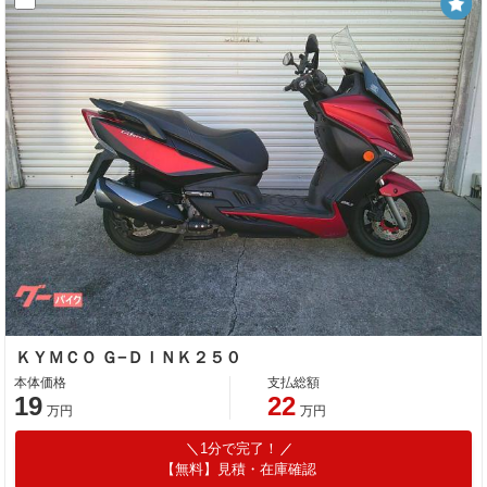
ＫＹＭＣＯ Ｇ−ＤＩＮＫ２５０
本体価格
支払総額
19
22
万円
万円
1分で完了！
【無料】見積・在庫確認