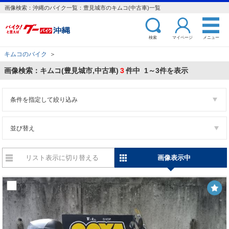
画像検索：沖縄のバイク一覧：豊見城市のキムコ(中古車)一覧
検索
マイページ
メニュー
キムコのバイク
＞
画像検索：キムコ(豊見城市,中古車)
3
件中 1～3件を表示
条件を指定して絞り込み
並び替え
リスト表示に切り替える
画像表示中