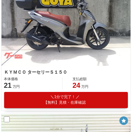
ＫＹＭＣＯ ターセリーＳ１５０
本体価格
支払総額
21
24
万円
万円
1分で完了！
【無料】見積・在庫確認