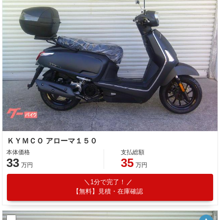
ＫＹＭＣＯ アローマ１５０
本体価格
支払総額
33
35
万円
万円
1分で完了！
【無料】見積・在庫確認