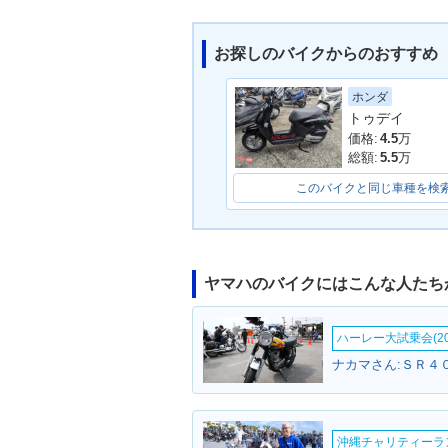
お探しのバイクからのおすすめ
ホンダ
2009年 VOX・マイナー
2009年 VOX 
トゥデイ
チェンジ
マイナーチェン
価格:
4.5
万
総額:
5.5
万
このバイクと同じ車種を検
ヤマハのバイクにはこんな人たち
ハーレー大試乗会(20
ナカマさん:ＳＲ４０
沖縄チャリティーランF