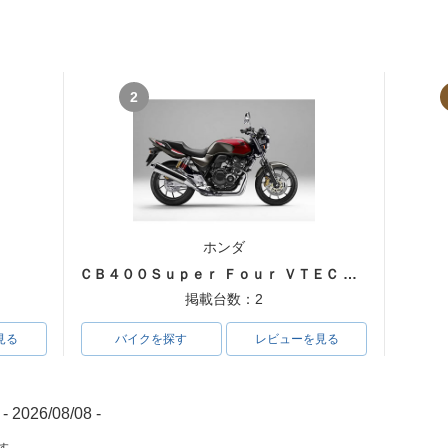
2
ホンダ
ＣＢ４００Ｓｕｐｅｒ Ｆｏｕｒ ＶＴＥＣ ＳＰＥＣ３
掲載台数：2
見る
バイクを探す
レビューを見る
- 2026/08/08 -
す