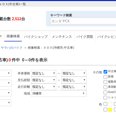
ＯＸ(中古車)一覧
キーワード検索
載台数
2,512
台
画像検索
ア
バイクショップ
メンテナンス
バイク買取
バイクレビ
ヤマハのバイク
＞
画像検索：ＶＯＸ(沖縄市,中古車)
古車)
0
件中 0～0件を表示
中古
その他
本体価格
～
新着
支払総額
～
複数
走行距離
～
車両
Goo
地域
ショ
色