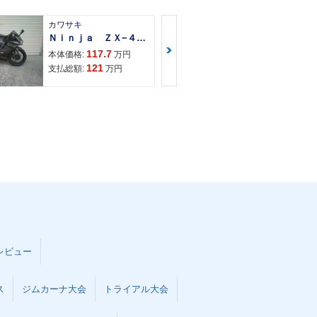
カワサキ
カワサキ
Ｎｉｎｊａ ＺＸ−４Ｒ ＳＥ
Ｚ９００ＲＳ
117.7
150
本体価格:
万円
本体価格:
121
157
支払総額:
万円
支払総額:
レビュー
ス
ジムカーナ大会
トライアル大会