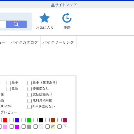
サイトマップ
お気に入り
履歴
ュー
バイクカタログ
バイクツーリング
車
新車
新車（在庫あり）
更新
修復歴なし
画像
支払総額あり
動画
無料見積可能
COUPON
ASKを含めない
ップレビュー