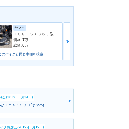
ヤマハ
ホンダ
VOX・新登場
ＪＯＧ ＳＡ３６Ｊ型
Ｄｉｏ チェス
価格:
7
万
価格:
9.5
万
総額:
8
万
総額:
11.5
万
このバイクと同じ車種を検索
このバイクと同じ車種を検索
会(2019年3月24日)
ん:ＴＭＡＸ５３０(ヤマハ)
イク撮影会(2019年1月19日)