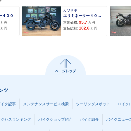
カワサキ
ー４００
エリミネーター４００ＳＥ
95.7
万円
本体価格:
万円
102.6
万円
支払総額:
万円
ンツ
バイク記事
メンテナンスサービス検索
ツーリングスポット
バイク
アクセスランキング
バイクショップ紹介
バイク紹介
バイクニュー