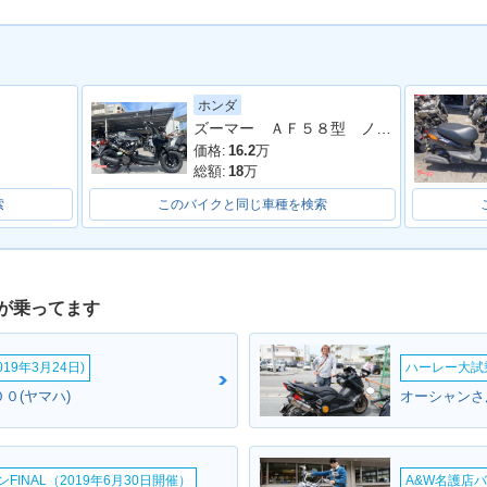
ホンダ
DELUXE・
2007年 VOX DELUXE・
2007年 VOX・マイナー
2006年 
ズーマー ＡＦ５８型 ノーマル 整備 保証 自賠責保険
ジ
追加
チェンジ
価格:
16.2
万
総額:
18
万
索
このバイクと同じ車種を検索
が乗ってます
19年3月24日)
ハーレー大試乗
０(ヤマハ)
オーシャンさ
INAL（2019年6月30日開催）
A&W名護店バ