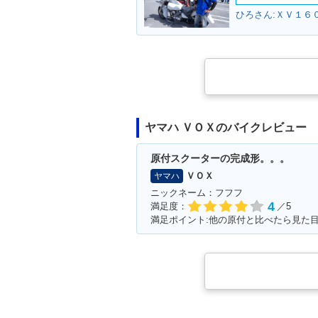
ひろさん:ＸＶ１６
ヤマハ ＶＯＸのバイクレビュー
原付スクーターの完成形。。。
ＶＯＸ
ヤマハ
ニックネーム：フフフ
4
満足度：
／5