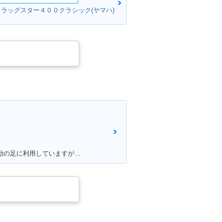
ドラッグスター４００クラシック(ヤマハ)
満足ポイント:他の原付と比べたら見た目がハコっぽくて、個人的に好みのデザインだった為3年程前に購入。 毎日通勤の足に利用していますが、これといった不都合もなく、いつも快適な通勤ができています。 特にシートが長く広いので、私(180cmの男性)でもゆったり座れて、たまにする遠出でも疲れにくいです。