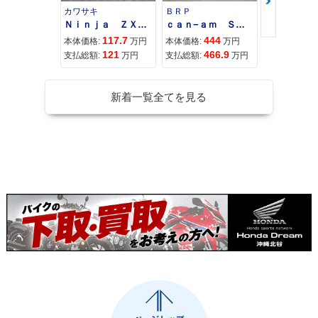
カワサキ
ＢＲＰ
スズキ
Ｎｉｎｊａ ＺＸ−４Ｒ ＳＥ
ｃａｎ−ａｍ ＳＰＹＤＥＲ ＲＴ ＬＩＭＩＴＥＤ
117.7
444
68
本体価格:
万円
本体価格:
万円
本体価格:
121
466.9
71
支払総額:
万円
支払総額:
万円
支払総額:
新着一覧全てを見る