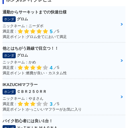
通勤からサーキットまでの快速仕様
グロム
ホンダ
ニックネーム：ニーダボ
5
満足度：
／5
満足ポイント:グロム全てにおいて満足
他とはちがう路線で目立つ！！
グロム
ホンダ
ニックネーム：かめ
4
満足度：
／5
満足ポイント:燃費が良い・カスタム性
IKAZUCHIマフラー
ＣＢＲ２５０ＲＲ
ホンダ
ニックネーム：やまさん
3
満足度：
／5
満足ポイント:かっこいいマフラーがお気に入り
バイク初心者には良い1台！
Ｖ−ＴＷＩＮ ＭＡＧＮＡ