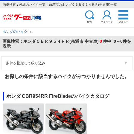
画像検索：沖縄のバイク一覧：糸満市のホンダＣＢＲ９５４ＲＲ(中古車)一覧
検索
マイページ
メニュー
ホンダのバイク
＞
画像検索：ホンダＣＢＲ９５４ＲＲ(糸満市,中古車)
0
件中 0～0件を
表示
条件を指定して絞り込み
お探しの条件に該当するバイクがみつかりませんでした。
ホンダ CBR954RR FireBladeのバイクカタログ