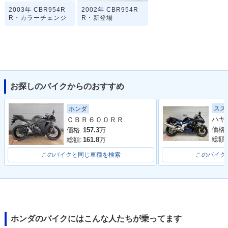
2003年 CBR954R
2002年 CBR954R
R・カラーチェンジ
R・新登場
お探しのバイクからのおすすめ
スズ
ホンダ
ＣＢＲ６００ＲＲ
価格:
価格:
157.3
万
総額:
総額:
161.8
万
このバイクと同じ車種を検索
このバイク
ホンダのバイクにはこんな人たちが乗ってます