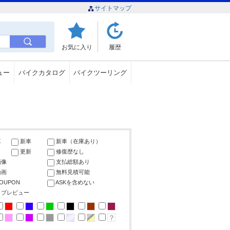
サイトマップ
お気に入り
履歴
ュー
バイクカタログ
バイクツーリング
車
新車
新車（在庫あり）
更新
修復歴なし
画像
支払総額あり
動画
無料見積可能
COUPON
ASKを含めない
ップレビュー