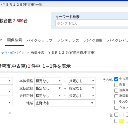
ＹＢＲ１２５(中古車)一覧
キーワード検索
載台数
2,509
台
画像検索
ア
バイクショップ
メンテナンス
バイク買取
バイクレビ
ヤマハのバイク
＞
画像検索：ＹＢＲ１２５(宜野湾市,中古車)
湾市,中古車)
1
件中 1～1件を表示
中古
その他
本体価格
～
新着
支払総額
～
複数
走行距離
～
車両
Goo
地域
ショ
色