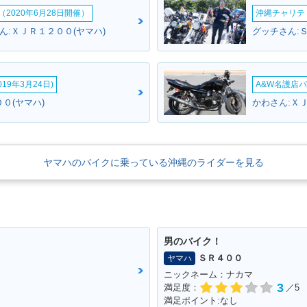
2020年6月28日開催）
沖縄チャリティ
ん:ＸＪＲ１２００(ヤマハ)
グッチさん:Ｓ
19年3月24日)
A&W名護店バ
０(ヤマハ)
かわさん:Ｘ
ヤマハのバイクに乗っている沖縄のライダーを見る
男のバイク！
ＳＲ４００
ヤマハ
ニックネーム：ナカマ
3
満足度：
／5
満足ポイント:なし