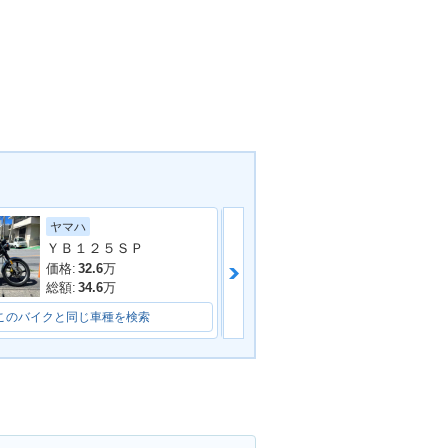
ヤマハ
ヤマハ
ＹＢ１２５ＳＰ
価格:
41.8
万
価格:
32.6
万
総額:
44.8
万
総額:
34.6
万
このバイクと同じ車種を検索
このバイクと同じ車種を検索