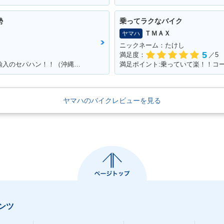
勢
乗ってラクなバイク
ＴＭＡＸ
ヤマハ
ニックネーム：たけし
5
満足度：
／5
満足ポイント:カッコよくて速い！！個人輸入のセパハン！！（沖縄で他に見たことがない・・）
満足ポイント:乗っていて楽！！コ
ヤマハのバイクレビューを見る
ンツ