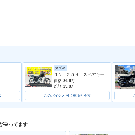
スズキ
ＧＮ１２５Ｈ スペアキー サイドスタンド センタースタンド
価格:
26.8
万
総額:
29.8
万
索
このバイクと同じ車種を検索
が乗ってます