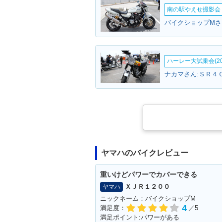
南の駅やえせ撮影会（
バイクショップMさ
ハーレー大試乗会(20
ナカマさん:ＳＲ４０
ヤマハのバイクレビュー
重いけどパワーでカバーできる
ＸＪＲ１２００
ヤマハ
ニックネーム：バイクショップM
4
満足度：
／5
満足ポイント:パワーがある